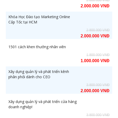
2.800.000 VNĐ
hiệu quả (-50%)
2.000.000 VNĐ
Khóa Học Đào tạo Marketing Online
9
[ZOOM ONLINE] Khoá học CEO
28/10/2026
Cấp Tốc tại HCM
Giám Đốc Điều Hành chuyên
nghiệp (-50% còn 5.400.000đ)
2.800.000 VNĐ
2.000.000 VNĐ
10
[ZOOM ONLINE] Khoá học
14/09/2026
Nâng cao Năng lực Cho Quản
1501 cách khen thưởng nhân viên
Lý Cấp Trung (-50% còn
1.800.000 VNĐ
3.400.000đ)
1.000.000 VNĐ
Xây dựng quản lý và phát triển kênh
087.947.3579
phân phối dành cho CEO
3.800.000 VNĐ
2.000.000 VNĐ
Xây dựng quản lý và phát triển cửa hàng
doanh nghiệp!
3.800.000 VNĐ