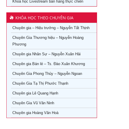
Khoá học Livestream bán hàng thực chiến
Ứng dụng AI trong bán hàng – Cách mạng hoá ngành bán
Khóa học phong thủy cho doanh nhân tại TPHCM
lẻ
KHÓA HỌC THEO CHUYÊN GIA
Khóa Học Giám Đốc Toàn Diện tại TPHCM
Khoá học Livestream bán hàng chuyên nghiệp từ A – Z
Chuyên gia – Hiệu trưởng – Nguyễn Tất Thịnh
Khóa Học CEO – Giám Đốc Điều Hành tại TPHCM
Khóa Học KOC PRO – Kiếm tiền từ làm video review sản
phẩm
Chuyên Gia Thương hiệu – Nguyễn Hoàng
Khóa Học Giám Đốc Tài Chính tại TPHCM
Phương
Khóa học Giám Đốc Nhân Sự tại TPHCM
Chuyên gia Nhân Sự – Nguyễn Xuân Hải
Chuyên gia Bán lẻ – Ts. Đào Xuân Khương
Khoá Học Giám Đốc Kinh Doanh tại TPHCM
Chuyên Gia Phong Thủy – Nguyễn Ngoan
Khóa học giám đốc Marketing tại TPHCM
Chuyên Gia Tạ Thị Phước Thạnh
Khóa học giám đốc sản xuất tại tpHCM
Chuyên gia Lê Quang Hạnh
Chuyên Gia Vũ Văn Ninh
Chuyên gia Hoàng Văn Hoà