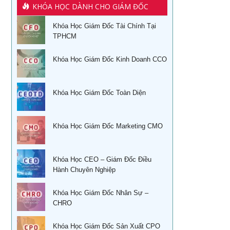
KHÓA HỌC DÀNH CHO GIÁM ĐỐC
Khóa học kỹ năng làm việc hiệu quả tại hà nội
Học tài chính dành cho lãnh đạo
Khóa Học Giám Đốc Tài Chính Tại
Khóa học phân tích báo cáo tài chính
Học quản lý tài chính dành cho các nhà quản trị không
TPHCM
chuyên
Đào tạo nghiệp vụ quản lý kho
Khóa Học Giám Đốc Kinh Doanh CCO
Kỹ năng bán hàng qua điện thoại
Khoá học Sử dụng KPIs đánh giá hiệu quả công việc
Quản trị cuộc đời – Ts. Lê Thẩm Dương
Khóa Học Giám Đốc Toàn Diện
Xây dựng, quản lý & phát triển kênh phân phối dành cho
CEO
Khóa học quản trị và thu hồi công nợ TPHCM
Xây dựng, quản lý và phát triển cửa hàng của doanh
Học kỹ năng phỏng vấn tuyển dụng tại Tphcm
Khóa Học Giám Đốc Marketing CMO
nghiệp
Ứng dụng phong thủy vào xây dựng thương hiệu
Khóa học đàm phán thương lượng
Khóa Học CEO – Giám Đốc Điều
Sống khỏe trẻ đẹp – Nghệ thuật ăn uống cân bằng âm
Hành Chuyên Nghiệp
Khóa Học Kỹ năng bán hàng hiệu quả
dương
Khóa học Thuyết Trình Trước Đám Đông
Khóa Học Giám Đốc Nhân Sự –
Khoá học nhân tướng học Nâng Cao trong quản trị nhân
CHRO
sự TPHCM
Khoá học Tài chính doanh nghiệp
Khoá học Nhân tướng học trong quản trị nhân sự TPHCM
Khóa Học Giám Đốc Sản Xuất CPO