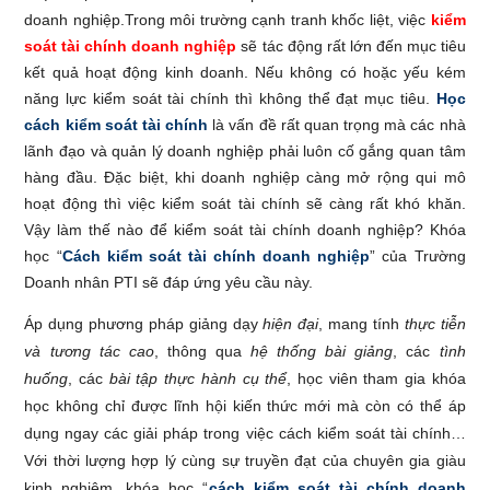
doanh nghiệp.Trong môi trường cạnh tranh khốc liệt, việc
kiểm
soát tài chính doanh nghiệp
sẽ tác động rất lớn đến mục tiêu
kết quả hoạt động kinh doanh. Nếu không có hoặc yếu kém
năng lực kiểm soát tài chính thì không thể đạt mục tiêu.
Học
cách kiểm soát tài chính
là vấn đề rất quan trọng mà các nhà
lãnh đạo và quản lý doanh nghiệp phải luôn cố gắng quan tâm
hàng đầu. Đặc biệt, khi doanh nghiệp càng mở rộng qui mô
hoạt động thì việc kiểm soát tài chính sẽ càng rất khó khăn.
Vậy làm thế nào để kiểm soát tài chính doanh nghiệp? Khóa
học “
Cách kiểm soát tài chính doanh nghiệp
” của Trường
Doanh nhân PTI sẽ đáp ứng yêu cầu này.
Áp dụng phương pháp giảng dạy
hiện đại
, mang tính
thực tiễn
và tương tác cao
, thông qua
hệ thống bài giảng
, các
tình
huống
, các
bài tập thực hành cụ thể
, học viên tham gia khóa
học không chỉ được lĩnh hội kiến thức mới mà còn có thể áp
dụng ngay các giải pháp trong việc cách kiểm soát tài chính…
Với thời lượng hợp lý cùng sự truyền đạt của chuyên gia giàu
kinh nghiệm, khóa học “
cách kiểm soát tài chính doanh