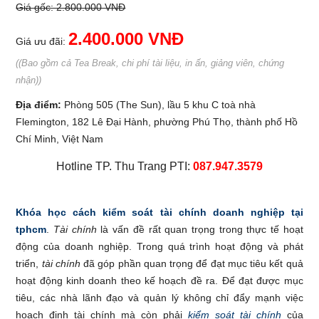
Giá gốc: 2.800.000 VNĐ
2.400.000 VNĐ
Giá ưu đãi:
((Bao gồm cả Tea Break, chi phí tài liệu, in ấn, giảng viên, chứng
nhận))
Địa điểm:
Phòng 505 (The Sun), lầu 5 khu C toà nhà
Flemington, 182 Lê Đại Hành, phường Phú Thọ, thành phố Hồ
Chí Minh, Việt Nam
Hotline TP. Thu Trang PTI:
087.947.3579
Khóa học cách kiểm soát tài chính doanh nghiệp tại
tphcm
.
Tài chính
là vấn đề rất quan trọng trong thực tế hoạt
động của doanh nghiệp. Trong quá trình hoạt động và phát
triển,
tài chính
đã góp phần quan trọng để đạt mục tiêu kết quả
hoạt động kinh doanh theo kế hoạch đề ra. Để đạt được mục
tiêu, các nhà lãnh đạo và quản lý không chỉ đẩy mạnh việc
hoạch định tài chính mà còn phải
kiểm soát tài chính
của