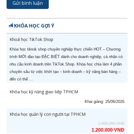
KHÓA HỌC GỢI Ý
Khoá học TikTok Shop
Khóa học tiktok shop chuyên nghiệp thực chiến HOT – Chương
X
HOT KHAI GIẢNG THÁNG 08
trình MỚI đào tạo ĐẶC BIỆT dành cho doanh nghiệp, cá nhân có
Ưu đãi lên tới
60%
cho học viên đăng ký sớm
nhu cầu kinh doanh trên TikTok Shop. Khóa học chia làm 4 phần
chuyên sâu từ việc khởi tạo – kinh doanh – kỹ năng bán hàng –
đến có thể …
Khóa học kỹ năng giao tiếp TPHCM
Khai giảng: 25/06/2026
STT
Tên khóa học
Ngày khai
Khóa học quản lý con người tại TPHCM
giảng
1.800.000 VNĐ
1.200.000 VNĐ
1
Khoá học Nâng cao năng lực
29/08/2026