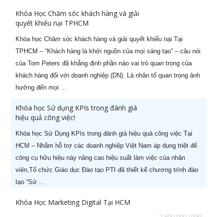
quản lý cấp Trung (-50%)
Khóa Học Chăm sóc khách hàng và giải
quyết khiếu nại TPHCM
2
Khoá học CEO Giám Đốc Điều
05/08/2026
Hành chuyên nghiệp (-60%)
Khóa học Chăm sóc khách hàng và giải quyết khiếu nại Tại
TPHCM – “Khách hàng là khởi nguồn của mọi sáng tạo” – câu nói
3
Khoá học CCO – Giám đốc Kinh
26/07/2026
của Tom Peters đã khẳng định phần nào vai trò quan trọng của
doanh chuyên nghiệp (-60%)
khách hàng đối với doanh nghiệp (DN). Là nhân tố quan trọng ảnh
hưởng đến mọi …
4
Khoá học CFO – Giám đốc Tài
24/08/2026
chính chuyên nghiệp
Khóa học Sử dụng KPIs trong đánh giá
hiệu quả công việc!
5
Kỹ năng Thuyết trình chuyên
07/08/2026
nghiệp (-50%)
Khóa học Sử Dụng KPIs trong đánh giá hiệu quả công việc Tại
HCM – Nhằm hỗ trợ các doanh nghiệp Việt Nam áp dụng triệt để
6
CPO - Giám đốc sản xuất
22/08/2026
công cụ hữu hiệu này nâng cao hiệu suất làm việc của nhân
chuyên nghiệp (-50%)
viên,Tổ chức Giáo dục Đào tạo PTI đã thiết kế chương trình đào
tạo “Sử …
7
Khoá học Nghệ thuật thương
06/08/2026
lượng & đàm phán (-50%)
Khóa Học Marketing Digital Tại HCM
8
Khoá học Kỹ năng bán hàng
21/08/2026