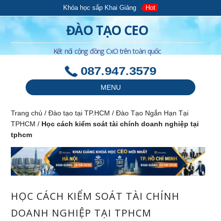
Khóa học sắp Khai Giảng
Hot
ĐÀO TẠO CEO
Kết nối cộng đồng CxO trên toàn quốc
087.947.3579
MENU
Trang chủ
/
Đào tạo tại TP.HCM
/
Đào Tạo Ngắn Hạn Tại
TPHCM
/
Học cách kiểm soát tài chính doanh nghiệp tại
tphcm
HỌC CÁCH KIỂM SOÁT TÀI CHÍNH
DOANH NGHIỆP TẠI TPHCM