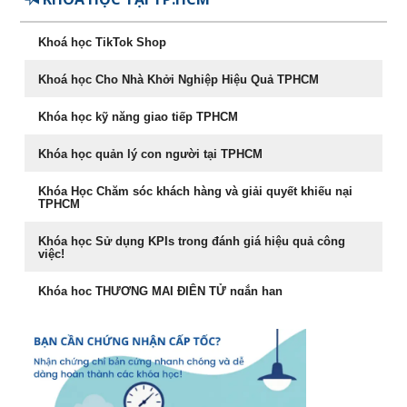
Chuyên Khảo Dụng Nhân Như Dụng Mộc
Khoá học TikTok Shop
Tư Duy Lãnh Đạo
Khoá học Cho Nhà Khởi Nghiệp Hiệu Quả TPHCM
Sống khỏe, trẻ, đẹp – nghệ thuật ăn uống cân bằng âm
dương
Khóa học kỹ năng giao tiếp TPHCM
Khóa học Marketing Digital
Khóa học quản lý con người tại TPHCM
khoá học Kỹ Năng Phỏng Vấn Tuyển Dụng
Khóa Học Chăm sóc khách hàng và giải quyết khiếu nại
TPHCM
Phong Thủy Trong Kinh Doanh Bất Động Sản và Nhà Ở
Khóa học Sử dụng KPIs trong đánh giá hiệu quả công
việc!
Rèn Luyện Văn Phong Của CEO
Khóa học THƯƠNG MẠI ĐIỆN TỬ ngắn hạn
Đào tạo Marketing Online Cấp Tốc
Cách đăng bán hàng trên Facebook hiệu quả
Khóa học phong thủy ứng dụng dành cho doanh nhân
Khóa học livestream bán hàng chuyên nghiệp
khóa học Livestream bán hàng đỉnh cao
Khóa học giám đốc kênh phân phối tại TPHCM