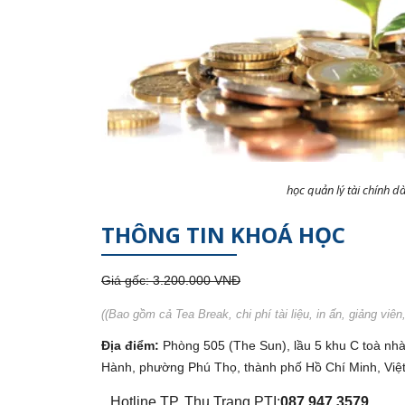
học quản lý tài chính 
THÔNG TIN KHOÁ HỌC
Giá gốc: 3.200.000 VNĐ
((Bao gồm cả Tea Break, chi phí tài liệu, in ấn, giảng viê
Địa điểm:
Phòng 505 (The Sun), lầu 5 khu C toà nhà
Hành, phường Phú Thọ, thành phố Hồ Chí Minh, Việ
Hotline TP. Thu Trang PTI:
087.947.3579