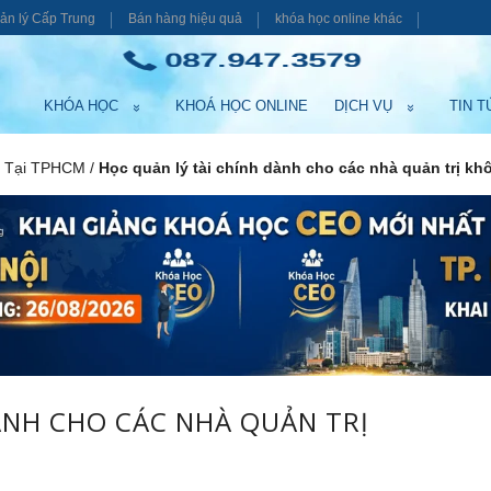
ản lý Cấp Trung
Bán hàng hiệu quả
khóa học online khác
087.947.3579
KHÓA HỌC
KHOÁ HỌC ONLINE
DỊCH VỤ
TIN T
n Tại TPHCM
/
Học quản lý tài chính dành cho các nhà quản trị k
ÀNH CHO CÁC NHÀ QUẢN TRỊ