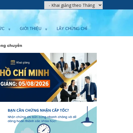
ỨC
GIỚI THIỆU
LẤY CHỨNG CHỈ
hông chuyên