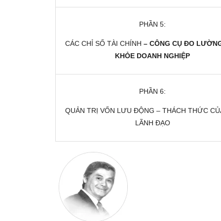
PHẦN 5:
CÁC CHỈ SỐ TÀI CHÍNH
– CÔNG CỤ ĐO LƯỜN
KHỎE DOANH NGHIỆP
PHẦN 6:
QUẢN TRỊ VỐN LƯU ĐỘNG – THÁCH THỨC CỦ
LÃNH ĐẠO