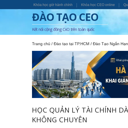
Khóa học giờ hành chính
Khóa học CEO online
Qu
ĐÀO TẠO CEO
Kết nối cộng đồng CxO trên toàn quốc
Trang chủ
/
Đào tạo tại TP.HCM
/
Đào Tạo Ngắn Hạ
HỌC QUẢN LÝ TÀI CHÍNH D
KHÔNG CHUYÊN