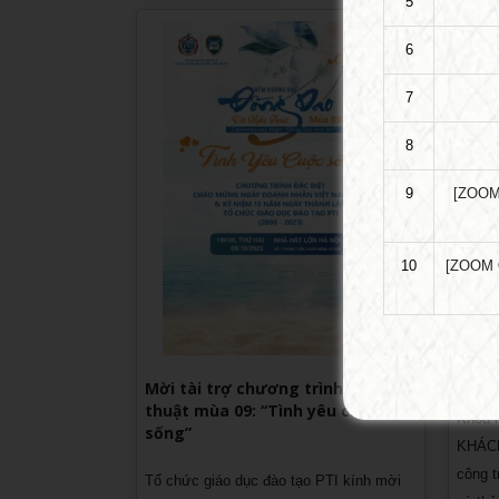
5
6
7
8
9
[ZOOM
10
[ZOOM O
Khóa
KHÁC
Mời tài trợ chương trình Nghệ
thuật mùa 09: “Tình yêu cuộc
Khóa 
sống”
KHÁCH
công t
Tổ chức giáo dục đào tạo PTI kính mời