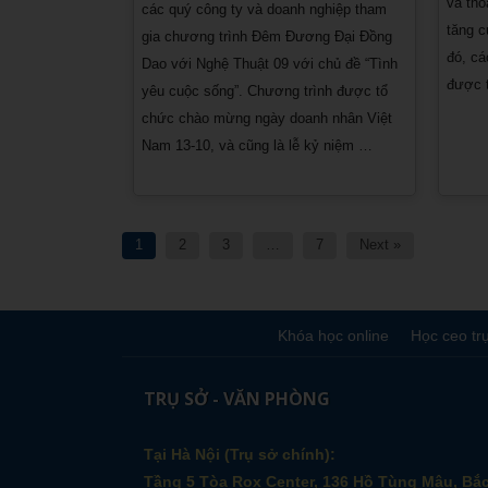
và th
các quý công ty và doanh nghiệp tham
tăng c
gia chương trình Đêm Đương Đại Đồng
đó, cá
Dao với Nghệ Thuật 09 với chủ đề “Tình
được t
yêu cuộc sống”. Chương trình được tổ
chức chào mừng ngày doanh nhân Việt
Nam 13-10, và cũng là lễ kỷ niệm …
Phân
1
2
3
…
7
Next »
trang
bài
viết
Khóa học online
Học ceo tr
TRỤ SỞ - VĂN PHÒNG
Tại Hà Nội (Trụ sở chính):
Tầng 5 Tòa Rox Center, 136 Hồ Tùng Mậu, Bắ