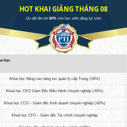
HOT KHAI GIẢNG THÁNG 08
5/2025] Hội Thảo: Doanh
ệp Việt Nam Vượt thách
Ưu đãi lên tới
60%
cho học viên đăng ký sớm
& đón vận hội
 trình hội thảo kinh tế với chủ đề
Khoá học cho nhà Khởi Nghi
nghiệp Việt Nam trong kỷ nguyên
Hiệu Quả
ượt thách thức & đón vận hội.
ời các anh chị quan tâm tới
Khóa học cho Nhà Khởi Nghiệp Hi
óa học
 trình đăng ký tham gia hội thảo
– Chương trình đào tạo ĐẶC BIỆT
rở thành nhà tài trợ cho chương
cho các cá nhân mong muốn khởi 
để nhận được các ưu đãi …
Khoá học Nâng cao năng lực quản lý cấp Trung (-50%)
hiệu quả và chuyên nghiệp. Khóa h
chia làm 3 chủ đề – chính nền tản
Khoá học CEO Giám Đốc Điều Hành chuyên nghiệp (-60%)
khởi nghiệp – Điều hành doanh ngh
khởi nghiệp – Kỹ năng xử lý …
Khoá học CCO – Giám đốc Kinh doanh chuyên nghiệp (-60%)
Khoá học CFO – Giám đốc Tài chính chuyên nghiệp