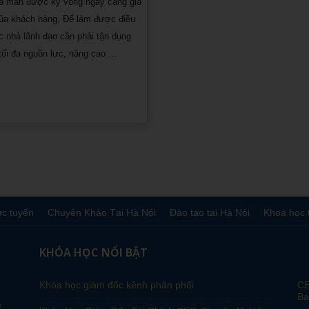
ỏa mãn được kỳ vọng ngày càng gia
ủa khách hàng. Để làm được điều
c nhà lãnh đạo cần phải tận dụng
ối đa nguồn lực, nâng cao …
ực tuyến
Chuyên Khảo Tại Hà Nội
Đào tạo tại Hà Nội
Khoá học 
KHÓA HỌC NỔI BẬT
Khóa học giám đốc kênh phân phối
CE
Bạ
c