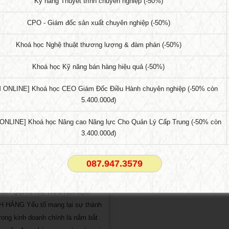
Kỹ năng Thuyết trình chuyên nghiệp (-50%)
CPO - Giám đốc sản xuất chuyên nghiệp (-50%)
Khoá học Nghệ thuật thương lượng & đàm phán (-50%)
Khoá học Kỹ năng bán hàng hiệu quả (-50%)
 ONLINE] Khoá học CEO Giám Đốc Điều Hành chuyên nghiệp (-50% còn
5.400.000đ)
NLINE] Khoá học Nâng cao Năng lực Cho Quản Lý Cấp Trung (-50% còn
3.400.000đ)
 học: QUẢN TRỊ TRẢI NGHIỆM
087.947.3579
H HÀNG khai giảng T6
học: QUẢN TRỊ TRẢI NGHIỆM
 HÀNG Yếu tố mang lại sự thành
rong kinh doanh chính là nắm bắt