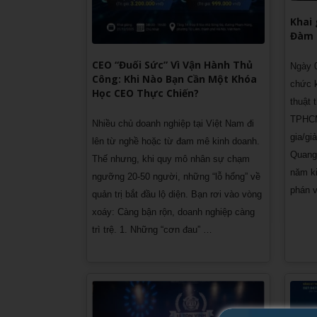
Khai
Đàm 
CEO “Đuối Sức” Vì Vận Hành Thủ
Ngày 0
Công: Khi Nào Bạn Cần Một Khóa
chức k
Học CEO Thực Chiến?
thuật 
TPHCM
Nhiều chủ doanh nghiệp tại Việt Nam đi
gia/gi
lên từ nghề hoặc từ đam mê kinh doanh.
Quang 
Thế nhưng, khi quy mô nhân sự chạm
năm ki
ngưỡng 20-50 người, những “lỗ hổng” về
phán 
quản trị bắt đầu lộ diện. Bạn rơi vào vòng
xoáy: Càng bận rộn, doanh nghiệp càng
trì trệ. 1. Những “cơn đau” …