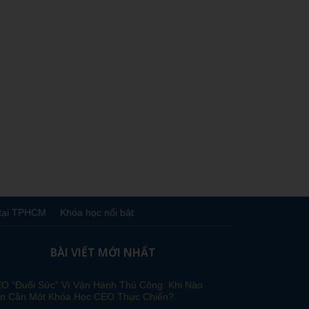
tại TPHCM
Khóa học nổi bật
BÀI VIẾT MỚI NHẤT
O “Đuối Sức” Vì Vận Hành Thủ Công: Khi Nào
n Cần Một Khóa Học CEO Thực Chiến?