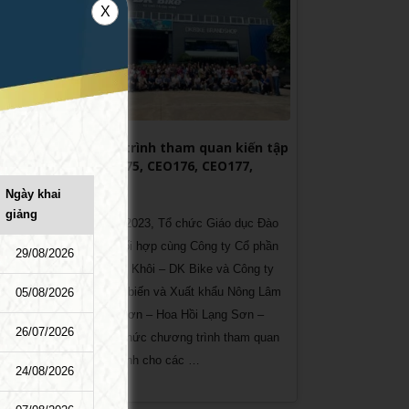
X
ệp
Chương trình tham quan kiến tập
lớp CEO175, CEO176, CEO177,
CCO38
ệu Quả
Ngày khai
 dành
giảng
Ngày 25/8/2023, Tổ chức Giáo dục Đào
nghiệp
tạo PTI phối hợp cùng Công ty Cổ phần
29/08/2026
ọc
xe đạp Đào Khôi – DK Bike và Công ty
g của
TNHH Chế biến và Xuất khẩu Nông Lâm
05/08/2026
iệp
sản Lạng Sơn – Hoa Hồi Lạng Sơn –
26/07/2026
Aforex tổ chức chương trình tham quan
kiến tập dành cho các …
24/08/2026