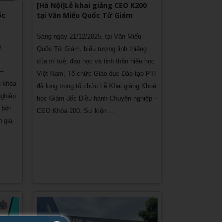
[Hà Nội]Lễ khai giảng CEO K200
tại Văn Miếu Quốc Tử Giám
ốc
Sáng ngày 21/12/2025, tại Văn Miếu –
h
Quốc Tử Giám, biểu tượng linh thiêng
của trí tuệ, đạo học và tinh thần hiếu học
 –
Việt Nam, Tổ chức Giáo dục Đào tạo PTI
g khóa
đã long trọng tổ chức Lễ Khai giảng Khoá
ghiệp.
học Giám đốc Điều hành Chuyên nghiệp –
 bởi
CEO Khóa 200. Sự kiện …
n gia