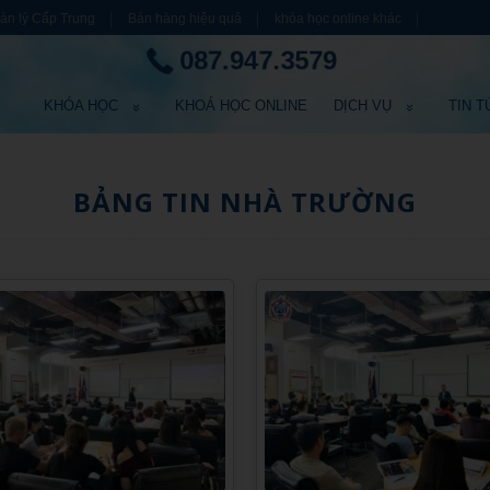
ản lý Cấp Trung
Bán hàng hiệu quả
khóa học online khác
087.947.3579
KHÓA HỌC
KHOÁ HỌC ONLINE
DỊCH VỤ
TIN T
BẢNG TIN NHÀ TRƯỜNG