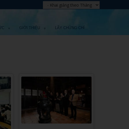
ỨC
GIỚI THIỆU
LẤY CHỨNG CHỈ