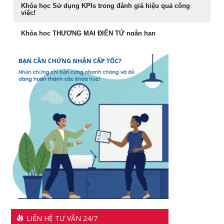
Khóa học Sử dụng KPIs trong đánh giá hiệu quả công
10
[ZOOM ONLINE] Khoá học
14/09/2026
việc!
Rèn Luyện Văn Phong Của CEO
Nâng cao Năng lực Cho Quản
Khóa học THƯƠNG MẠI ĐIỆN TỬ ngắn hạn
Lý Cấp Trung (-50% còn
Đào tạo Marketing Online Cấp Tốc
3.400.000đ)
Cách đăng bán hàng trên Facebook hiệu quả
Khóa học phong thủy ứng dụng dành cho doanh nhân
087.947.3579
Khóa học livestream bán hàng chuyên nghiệp
khóa học Livestream bán hàng đỉnh cao
Khóa học giám đốc kênh phân phối tại TPHCM
Chiến lược dẫn đầu và hệ vận hành 7S
Khóa học giám đốc chuỗi bán Lẻ tại TPHCM
Khóa học Quản Đốc Sản Xuất
Khóa Học Marketing Digital Tại HCM
Khóa học đào tạo giảng viên nội bộ
Khóa Học Đào tạo Marketing Online Cấp Tốc tại HCM
Khóa học Trưởng Phòng Kinh Doanh Chuyên Nghiệp
CEO & chiến lược tái cơ cấu doanh nghiệp sau khủng
Khóa học nâng cao năng lực Quản Trị cho Quản Lý Cấp
hoảng tại Hồ Chí Minh
Trung
1501 cách khen thưởng nhân viên
Phân tích hiệu quả đầu tư vốn cho doanh nghiệp
LIÊN HỆ TƯ VẤN 24/7