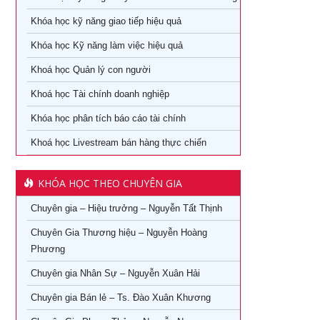
sự
Khóa học dành cho Quản Lý Cấp Trung TPHCM
Khóa học kỹ năng giao tiếp hiệu quả
Khoá học Tài chính dành cho nhà quản trị không chuyên
Khóa học Trưởng phòng kinh doanh tại TPHCM
Khóa học Kỹ năng làm việc hiệu quả
Khoá học Xem chỉ tay biết người
Khóa Học đào tạo giảng viên nội bộ tại TPHCM
Khoá học Quản lý con người
Khoá học quản lý con người
Khoá học Tài chính doanh nghiệp
Khóa Học Quản Đốc Sản Xuất Tại TPHCM
Khóa học phân tích báo cáo tài chính
Khoá học Quản Trị Trải Nghiệm Khách Hàng
Khóa Học Phong Thủy Chuyên Sâu Tại TPHCM
Khoá học Livestream bán hàng thực chiến
Ứng dụng AI trong bán hàng – Cách mạng hoá ngành bán
Khóa học phong thủy cho doanh nhân tại TPHCM
lẻ
KHÓA HỌC THEO CHUYÊN GIA
Khóa Học Giám Đốc Toàn Diện tại TPHCM
Khoá học Livestream bán hàng chuyên nghiệp từ A – Z
Chuyên gia – Hiệu trưởng – Nguyễn Tất Thịnh
Khóa Học CEO – Giám Đốc Điều Hành tại TPHCM
Khóa Học KOC PRO – Kiếm tiền từ làm video review sản
phẩm
Chuyên Gia Thương hiệu – Nguyễn Hoàng
Khóa Học Giám Đốc Tài Chính tại TPHCM
Phương
Khóa học Giám Đốc Nhân Sự tại TPHCM
Chuyên gia Nhân Sự – Nguyễn Xuân Hải
Chuyên gia Bán lẻ – Ts. Đào Xuân Khương
Khoá Học Giám Đốc Kinh Doanh tại TPHCM