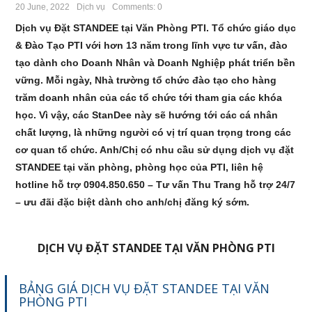
20 June, 2022
Dịch vụ
Comments: 0
Dịch vụ Đặt STANDEE tại Văn Phòng PTI. Tổ chức giáo dục
& Đào Tạo PTI với hơn 13 năm trong lĩnh vực tư vấn, đào
tạo dành cho Doanh Nhân và Doanh Nghiệp phát triển bền
vững. Mỗi ngày, Nhà trường tổ chức đào tạo cho hàng
trăm doanh nhân của các tổ chức tới tham gia các khóa
học. Vì vậy, các StanDee này sẽ hướng tới các cá nhân
chất lượng, là những người có vị trí quan trọng trong các
cơ quan tổ chức. Anh/Chị có nhu cầu sử dụng dịch vụ đặt
STANDEE tại văn phòng, phòng học của PTI, liên hệ
hotline hỗ trợ 0904.850.650 – Tư vấn Thu Trang hỗ trợ 24/7
– ưu đãi đặc biệt dành cho anh/chị đăng ký sớm.
DỊCH VỤ ĐẶT STANDEE TẠI VĂN PHÒNG PTI
BẢNG GIÁ DỊCH VỤ ĐẶT STANDEE TẠI VĂN
PHÒNG PTI