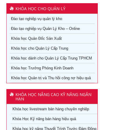
covid-19
Khoá học quản lý kho tại TPHCM
KHÓA HỌC CHO QUẢN LÝ
Văn hóa lấy khách hàng làm trung tâm: từ chiến lược đến
Học cách kiểm soát tài chính doanh nghiệp tại tphcm
hành động
Đào tạo nghiệp vụ quản lý kho
Học phong thủy ứng dụng tại TPHCM
Đào tạo nghiệp vụ Quản Lý Kho – Online
Chuyên khảo Nói chuyện làm ăn dưới góc nhìn phong
thủy
Khóa học Quản Đốc Sản Xuất
Chiến lược nguồn nhân lực trong thời kỳ 4.0
Chuyên khảo Phong thủy ứng dụng dành cho doanh nhân
Khóa học cho Quản Lý Cấp Trung
Kỹ Năng Lãnh Đạo Cao Cấp
Khóa học livestream bán hàng chuyên nghiệp
Khóa học dành cho Quản Lý Cấp Trung TPHCM
Làm thế nào số hóa trong doanh nghiệp
Khóa học Trưởng Phòng Kinh Doanh
Cách đăng bán hàng trên Facebook hiệu quả
Khóa học kỹ năng làm việc hiệu quả tại TPHCM
Khóa học Quản trị và Thu hồi công nợ hiệu quả
Khóa học Digital Marketing dành cho CMO
Học phân tích và báo cáo tài chính tại tphcm
Khoá học Kinh Doanh online chuyên nghiệp
KHÓA HỌC NÂNG CAO KỸ NĂNG NGẮN
khóa học kaizen 5s – hiểu đúng và làm đúng
HẠN
Khóa học Quản trị và Thu hồi công nợ hiệu quả
Khóa học livestream bán hàng chuyên nghiệp
Khóa học Quản trị mua hàng
Khoá học Nhân tướng học trong quản trị nhân sự
Khóa Học Kỹ năng bán hàng hiệu quả
Tuyển dụng, giữ và sa thải nhân viên
Khoá học Nhân tướng học nâng cao trong quản trị nhân
Khóa học kỹ năng Thuyết Trình Trước Đám Đông