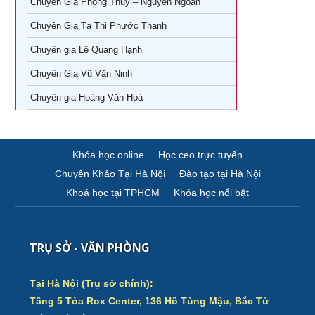
Chuyên Gia Phong Thủy – Nguyễn Ngoan
Khóa học giám đốc Marketing tại TPHCM
Chuyên Gia Tạ Thị Phước Thạnh
Khóa học giám đốc sản xuất tại tpHCM
Chuyên gia Lê Quang Hạnh
Chuyên Gia Vũ Văn Ninh
Chuyên gia Hoàng Văn Hoà
Khóa học online
Học ceo trực tuyến
Chuyên Khảo Tại Hà Nội
Đào tạo tại Hà Nội
Khoá học tại TPHCM
Khóa học nổi bật
TRỤ SỞ - VĂN PHÒNG
Tại Hà Nội (Trụ sở chính):
Tầng 5 Tòa Rox Center, 136 Hồ Tùng Mậu, Bắc Từ