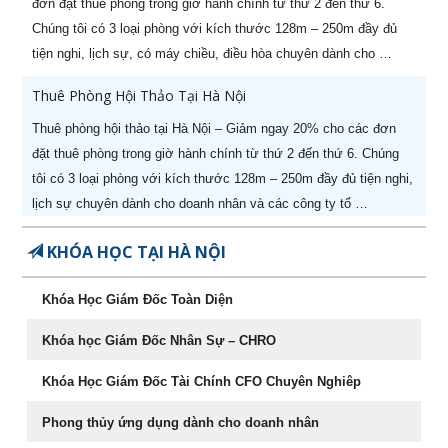
đơn đặt thuê phòng trong giờ hành chính từ thứ 2 đến thứ 6.
Chúng tôi có 3 loại phòng với kích thước 128m – 250m đầy đủ
HOT KHAI GIẢNG THÁNG 08
X
tiện nghi, lịch sự, có máy chiều, điều hòa chuyên dành cho …
Ưu đãi lên tới
60%
cho học viên đăng ký sớm
Thuê Phòng Hội Thảo Tại Hà Nội
Thuê phòng hội thảo tại Hà Nội – Giảm ngay 20% cho các đơn
đặt thuê phòng trong giờ hành chính từ thứ 2 đến thứ 6. Chúng
tôi có 3 loại phòng với kích thước 128m – 250m đầy đủ tiện nghi,
lịch sự chuyên dành cho doanh nhân và các công ty tổ …
STT
Tên khóa học
Ngày khai
KHÓA HỌC TẠI HÀ NỘI
giảng
Khóa Học Giám Đốc Toàn Diện
1
Khoá học Nâng cao năng lực
29/08/2026
quản lý cấp Trung (-50%)
Khóa học Giám Đốc Nhân Sự – CHRO
2
Khoá học CEO Giám Đốc Điều
05/08/2026
Khóa Học Giám Đốc Tài Chính CFO Chuyên Nghiêp
Hành chuyên nghiệp (-60%)
Phong thủy ứng dụng dành cho doanh nhân
3
Khoá học CCO – Giám đốc Kinh
26/07/2026