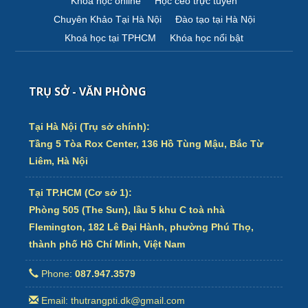
Khóa học online
Học ceo trực tuyến
Chuyên Khảo Tại Hà Nội
Đào tạo tại Hà Nội
Khoá học tại TPHCM
Khóa học nổi bật
TRỤ SỞ - VĂN PHÒNG
Tại Hà Nội (Trụ sở chính):
Tầng 5 Tòa Rox Center, 136 Hồ Tùng Mậu, Bắc Từ
Liêm, Hà Nội
Tại TP.HCM (Cơ sở 1):
Phòng 505 (The Sun), lầu 5 khu C toà nhà
Flemington, 182 Lê Đại Hành, phường Phú Thọ,
thành phố Hồ Chí Minh, Việt Nam
Phone:
087.947.3579
Email: thutrangpti.dk@gmail.com