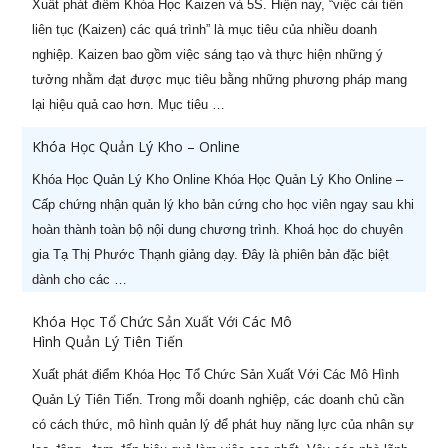
Xuất phát điểm Khóa Học Kaizen và 5S. Hiện nay, “việc cải tiến
quản lý cấp Trung (-50%)
liên tục (Kaizen) các quá trình” là mục tiêu của nhiều doanh
nghiệp. Kaizen bao gồm việc sáng tạo và thực hiện những ý
2
Khoá học CEO Giám Đốc Điều
05/08/2026
tưởng nhằm đạt được mục tiêu bằng những phương pháp mang
Hành chuyên nghiệp (-60%)
lại hiệu quả cao hơn. Mục tiêu …
3
Khoá học CCO – Giám đốc Kinh
26/07/2026
Khóa Học Quản Lý Kho – Online
doanh chuyên nghiệp (-60%)
Khóa Học Quản Lý Kho Online Khóa Học Quản Lý Kho Online –
4
Khoá học CFO – Giám đốc Tài
24/08/2026
Cấp chứng nhận quản lý kho bản cứng cho học viên ngay sau khi
chính chuyên nghiệp
hoàn thành toàn bộ nội dung chương trình. Khoá học do chuyên
gia Tạ Thị Phước Thạnh giảng dạy. Đây là phiên bản đặc biệt
5
Kỹ năng Thuyết trình chuyên
07/08/2026
dành cho các …
nghiệp (-50%)
Khóa Học Tổ Chức Sản Xuất Với Các Mô
6
CPO - Giám đốc sản xuất
22/08/2026
Hình Quản Lý Tiên Tiến
chuyên nghiệp (-50%)
Xuất phát điểm Khóa Học Tổ Chức Sản Xuất Với Các Mô Hình
7
Khoá học Nghệ thuật thương
06/08/2026
Quản Lý Tiên Tiến. Trong mỗi doanh nghiệp, các doanh chủ cần
lượng & đàm phán (-50%)
có cách thức, mô hình quản lý để phát huy năng lực của nhân sự