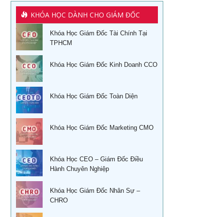
Khoá học kỹ năng thuyết trình tại TPHCM
KHÓA HỌC DÀNH CHO GIÁM ĐỐC
Khóa học kỹ năng làm việc hiệu quả tại hà nội
Học tài chính dành cho lãnh đạo
Khóa Học Giám Đốc Tài Chính Tại
Khóa học phân tích báo cáo tài chính
Học quản lý tài chính dành cho các nhà quản trị không
TPHCM
chuyên
Đào tạo nghiệp vụ quản lý kho
Khóa Học Giám Đốc Kinh Doanh CCO
Kỹ năng bán hàng qua điện thoại
Khoá học Sử dụng KPIs đánh giá hiệu quả công việc
Quản trị cuộc đời – Ts. Lê Thẩm Dương
Khóa Học Giám Đốc Toàn Diện
Xây dựng, quản lý & phát triển kênh phân phối dành cho
CEO
Khóa học quản trị và thu hồi công nợ TPHCM
Xây dựng, quản lý và phát triển cửa hàng của doanh
Học kỹ năng phỏng vấn tuyển dụng tại Tphcm
Khóa Học Giám Đốc Marketing CMO
nghiệp
Ứng dụng phong thủy vào xây dựng thương hiệu
Khóa học đàm phán thương lượng
Khóa Học CEO – Giám Đốc Điều
Sống khỏe trẻ đẹp – Nghệ thuật ăn uống cân bằng âm
Hành Chuyên Nghiệp
Khóa Học Kỹ năng bán hàng hiệu quả
dương
Khóa học Thuyết Trình Trước Đám Đông
Khóa Học Giám Đốc Nhân Sự –
Khoá học nhân tướng học Nâng Cao trong quản trị nhân
CHRO
sự TPHCM
Khoá học Tài chính doanh nghiệp