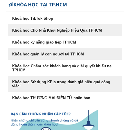
Chuyên Khảo Chiến Lược Dẫn Đầu Trong Kinh Doanh
KHÓA HỌC TẠI TP.HCM
Chuyên Khảo Dụng Nhân Như Dụng Mộc
Khoá học TikTok Shop
Tư Duy Lãnh Đạo
Khoá học Cho Nhà Khởi Nghiệp Hiệu Quả TPHCM
Sống khỏe, trẻ, đẹp – nghệ thuật ăn uống cân bằng âm
dương
Khóa học kỹ năng giao tiếp TPHCM
Khóa học Marketing Digital
Khóa học quản lý con người tại TPHCM
khoá học Kỹ Năng Phỏng Vấn Tuyển Dụng
Khóa Học Chăm sóc khách hàng và giải quyết khiếu nại
TPHCM
Phong Thủy Trong Kinh Doanh Bất Động Sản và Nhà Ở
Khóa học Sử dụng KPIs trong đánh giá hiệu quả công
việc!
Rèn Luyện Văn Phong Của CEO
Khóa học THƯƠNG MẠI ĐIỆN TỬ ngắn hạn
Đào tạo Marketing Online Cấp Tốc
Cách đăng bán hàng trên Facebook hiệu quả
Khóa học phong thủy ứng dụng dành cho doanh nhân
Khóa học livestream bán hàng chuyên nghiệp
khóa học Livestream bán hàng đỉnh cao