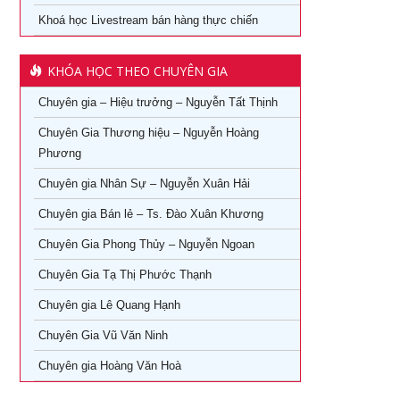
Khoá học Livestream bán hàng thực chiến
Ứng dụng AI trong bán hàng – Cách mạng hoá ngành bán
Khóa học phong thủy cho doanh nhân tại TPHCM
lẻ
KHÓA HỌC THEO CHUYÊN GIA
Khóa Học Giám Đốc Toàn Diện tại TPHCM
Khoá học Livestream bán hàng chuyên nghiệp từ A – Z
Chuyên gia – Hiệu trưởng – Nguyễn Tất Thịnh
Khóa Học CEO – Giám Đốc Điều Hành tại TPHCM
Khóa Học KOC PRO – Kiếm tiền từ làm video review sản
phẩm
Chuyên Gia Thương hiệu – Nguyễn Hoàng
Khóa Học Giám Đốc Tài Chính tại TPHCM
Phương
Khóa học Giám Đốc Nhân Sự tại TPHCM
Chuyên gia Nhân Sự – Nguyễn Xuân Hải
Chuyên gia Bán lẻ – Ts. Đào Xuân Khương
Khoá Học Giám Đốc Kinh Doanh tại TPHCM
Chuyên Gia Phong Thủy – Nguyễn Ngoan
Khóa học giám đốc Marketing tại TPHCM
Chuyên Gia Tạ Thị Phước Thạnh
Khóa học giám đốc sản xuất tại tpHCM
Chuyên gia Lê Quang Hạnh
Chuyên Gia Vũ Văn Ninh
Chuyên gia Hoàng Văn Hoà