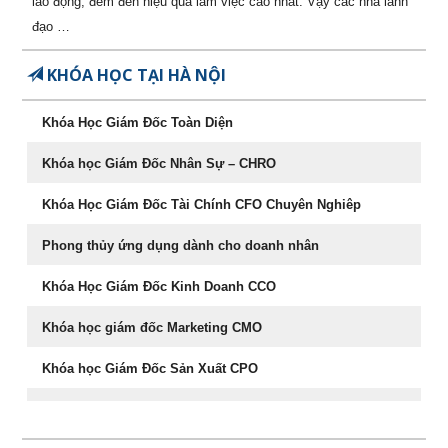
lao động, đem đến hiệu quả làm việc cao nhất. Vậy các nhà lãnh
8
Khoá học Kỹ năng bán hàng
21/08/2026
đạo …
hiệu quả (-50%)
9
[ZOOM ONLINE] Khoá học CEO
28/10/2026
KHÓA HỌC TẠI HÀ NỘI
Giám Đốc Điều Hành chuyên
nghiệp (-50% còn 5.400.000đ)
Khóa Học Giám Đốc Toàn Diện
10
[ZOOM ONLINE] Khoá học
14/09/2026
Khóa học Giám Đốc Nhân Sự – CHRO
Nâng cao Năng lực Cho Quản
Lý Cấp Trung (-50% còn
Khóa Học Giám Đốc Tài Chính CFO Chuyên Nghiêp
3.400.000đ)
Phong thủy ứng dụng dành cho doanh nhân
087.947.3579
Khóa Học Giám Đốc Kinh Doanh CCO
Khóa học giám đốc Marketing CMO
Khóa học Giám Đốc Sản Xuất CPO
Khóa học CEO – Giám đốc điều hành chuyên nghiệp