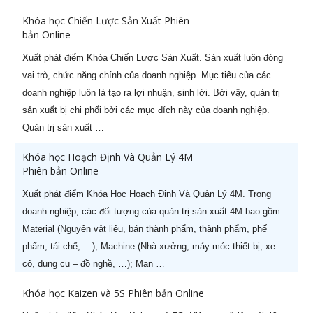
Khóa học Chiến Lược Sản Xuất Phiên
bản Online
Xuất phát điểm Khóa Chiến Lược Sản Xuất. Sản xuất luôn đóng
vai trò, chức năng chính của doanh nghiệp. Mục tiêu của các
doanh nghiệp luôn là tạo ra lợi nhuận, sinh lời. Bởi vậy, quản trị
sản xuất bị chi phối bởi các mục đích này của doanh nghiệp.
X
HOT KHAI GIẢNG THÁNG 08
Quản trị sản xuất …
Ưu đãi lên tới
60%
cho học viên đăng ký sớm
Khóa học Hoạch Định Và Quản Lý 4M
Phiên bản Online
Xuất phát điểm Khóa Học Hoạch Định Và Quản Lý 4M. Trong
doanh nghiệp, các đối tượng của quản trị sản xuất 4M bao gồm:
Material (Nguyên vật liệu, bán thành phẩm, thành phẩm, phế
phẩm, tái chế, …); Machine (Nhà xưởng, máy móc thiết bị, xe
cộ, dụng cụ – đồ nghề, …); Man …
STT
Tên khóa học
Ngày khai
giảng
Khóa học Kaizen và 5S Phiên bản Online
1
Khoá học Nâng cao năng lực
29/08/2026