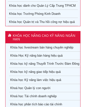
Khóa học livestream bán hàng chuyên nghiệp
Khóa học dành cho Quản Lý Cấp Trung TPHCM
Làm thế nào số hóa trong doanh nghiệp
Khóa học Trưởng Phòng Kinh Doanh
Cách đăng bán hàng trên Facebook hiệu quả
Khóa học kỹ năng làm việc hiệu quả tại TPHCM
Khóa học Quản trị và Thu hồi công nợ hiệu quả
Khóa học Digital Marketing dành cho CMO
Học phân tích và báo cáo tài chính tại tphcm
Khoá học Kinh Doanh online chuyên nghiệp
KHÓA HỌC NÂNG CAO KỸ NĂNG NGẮN
khóa học kaizen 5s – hiểu đúng và làm đúng
HẠN
Khóa học Quản trị và Thu hồi công nợ hiệu quả
Khóa học livestream bán hàng chuyên nghiệp
Khóa học Quản trị mua hàng
Khoá học Nhân tướng học trong quản trị nhân sự
Khóa Học Kỹ năng bán hàng hiệu quả
Tuyển dụng, giữ và sa thải nhân viên
Khoá học Nhân tướng học nâng cao trong quản trị nhân
Khóa học kỹ năng Thuyết Trình Trước Đám Đông
sự
Khóa học dành cho Quản Lý Cấp Trung TPHCM
Khóa học kỹ năng giao tiếp hiệu quả
Khoá học Tài chính dành cho nhà quản trị không chuyên
Khóa học Trưởng phòng kinh doanh tại TPHCM
Khóa học Kỹ năng làm việc hiệu quả
Khoá học Xem chỉ tay biết người
Khóa Học đào tạo giảng viên nội bộ tại TPHCM
Khoá học Quản lý con người
Khoá học quản lý con người
Khoá học Tài chính doanh nghiệp
Khóa Học Quản Đốc Sản Xuất Tại TPHCM
Khóa học phân tích báo cáo tài chính
Khoá học Quản Trị Trải Nghiệm Khách Hàng
Khóa Học Phong Thủy Chuyên Sâu Tại TPHCM