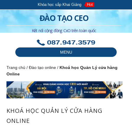
Khóa học sắp Khai Giảng
Hot
ĐÀO TẠO CEO
Kết nối cộng đồng CxO trên toàn quốc
087.947.3579
MENU
Trang chủ
/
Đào tạo online
/
Khoá học Quản Lý cửa hàng
Online
KHOÁ HỌC QUẢN LÝ CỬA HÀNG
ONLINE