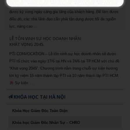
lại sự thành công trong kinh doanh chính là nắm bắt và thỏa mãn
được kỳ vọng ngày càng gia tăng của khách hàng. Để làm được
điều đó, các nhà lãnh đạo cần phải tận dụng được tối đa nguồn
lực, nâng cao …
LỄ TÔN VINH SỰ HỌC DOANH NHÂN:
KHÁT VỌNG 2045.
PTI CONVOCATION – Lễ tôn vinh sự học doanh nhân sẽ được
PTI tổ chức vào ngày 17/6 tại HN và 24/6 tại TP.HCM với chủ đề
“Khát vọng 2045”. Chương trình nằm trong chuỗi sự kiện hướng
tới kỷ niệm 15 năm thành lập PTI và 10 năm thành lập PTI HCM.
Sự kiện …
KHÓA HỌC TẠI HÀ NỘI
Khóa Học Giám Đốc Toàn Diện
Khóa học Giám Đốc Nhân Sự – CHRO