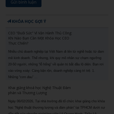
KHÓA HỌC GỢI Ý
CEO “Đuối Sức” Vì Vận Hành Thủ Công:
Khi Nào Bạn Cần Một Khóa Học CEO
Thực Chiến?
Nhiều chủ doanh nghiệp tại Việt Nam đi lên từ nghề hoặc từ đam
mê kinh doanh. Thế nhưng, khi quy mô nhân sự chạm ngưỡng
20-50 người, những “lỗ hổng” về quản trị bắt đầu lộ diện. Bạn rơi
vào vòng xoáy: Càng bận rộn, doanh nghiệp càng trì trệ. 1.
Những “cơn đau” …
Khai giảng khoá học Nghệ Thuật Đàm
phán và Thương Lượng
Ngày 06/02/2026, Tại nhà trường đã tổ chức khai giảng cho khóa
học “Nghệ thuật thương lượng và đàm phán” tại TPHCM dưới sự
dẫn dắt của chuyên gia/giảng viên Lê Quang Hạnh. Thầy Lê