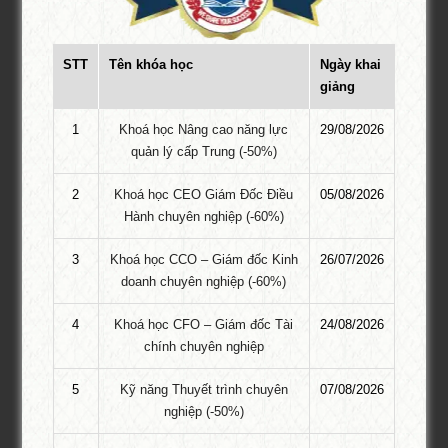
Mời Tài trợ – PTI Convocation 2025:
Doanh nghiệp Việt vươn mình trong kỷ
STT
Tên khóa học
Ngày khai
nguyên mới
giảng
Giới thiệu về PTI – Tổ chức Giáo dục Đào tạo hàng đầu dành cho
1
Khoá học Nâng cao năng lực
29/08/2026
doanh nhân Việt Tổ chức Giáo dục Đào tạo PTI xin trân trọng gửi
quản lý cấp Trung (-50%)
tới Quý Doanh nghiệp và Học viên lời chào trân quý cùng lời
chúc sức khỏe và thành công! Trong gần 20 năm hình thành và
2
Khoá học CEO Giám Đốc Điều
05/08/2026
…
Hành chuyên nghiệp (-60%)
Khoá học cho nhà Khởi Nghiệp Hiệu
3
Khoá học CCO – Giám đốc Kinh
26/07/2026
Quả
doanh chuyên nghiệp (-60%)
Khóa học cho Nhà Khởi Nghiệp Hiệu Quả – Chương trình đào tạo
4
Khoá học CFO – Giám đốc Tài
24/08/2026
ĐẶC BIỆT dành cho các cá nhân mong muốn khởi nghiệp hiệu
chính chuyên nghiệp
quả và chuyên nghiệp. Khóa học chia làm 3 chủ đề – chính nền
tảng của khởi nghiệp – Điều hành doanh nghiệp khởi nghiệp – Kỹ
5
Kỹ năng Thuyết trình chuyên
07/08/2026
năng xử lý …
nghiệp (-50%)
Chương trình tham quan kiến tập lớp