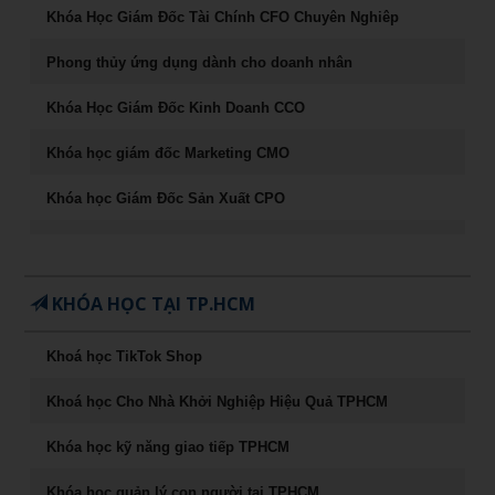
Khóa Học Giám Đốc Tài Chính CFO Chuyên Nghiêp
Phong thủy ứng dụng dành cho doanh nhân
Khóa Học Giám Đốc Kinh Doanh CCO
Khóa học giám đốc Marketing CMO
Khóa học Giám Đốc Sản Xuất CPO
Khóa học CEO – Giám đốc điều hành chuyên nghiệp
Chuyên Khảo Chiến Lược Dẫn Đầu Trong Kinh Doanh
KHÓA HỌC TẠI TP.HCM
Chuyên Khảo Dụng Nhân Như Dụng Mộc
Khoá học TikTok Shop
Tư Duy Lãnh Đạo
Khoá học Cho Nhà Khởi Nghiệp Hiệu Quả TPHCM
Sống khỏe, trẻ, đẹp – nghệ thuật ăn uống cân bằng âm
dương
Khóa học kỹ năng giao tiếp TPHCM
Khóa học Marketing Digital
Khóa học quản lý con người tại TPHCM