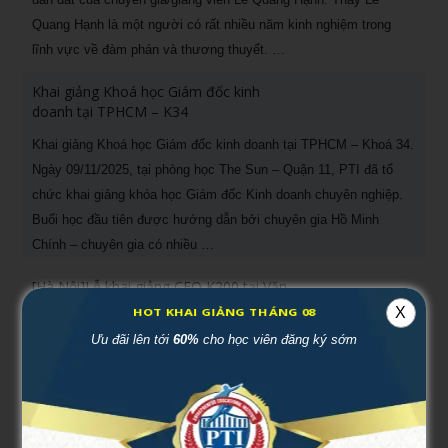
Quang Hạnh là một người có rất nhiều năm kinh nghiệm trong
lĩnh vực về đàm phán và thương thuyết. …
Khai giảng Khoá học Giám đốc kinh
doanh tại TPHCM – K34
Khai giảng Khoá học Giám đốc kinh doanh tại TPHCM – Khoá 34.
Ngày 09/11/2025, tại phòng học The Sun – Quận 11, PTI đã tổ
chức khai giảng khóa học Giám đốc Kinh doanh chuyên nghiệp.
Buổi học đầu tiên được hướng dẫn bởi chuyên gia Hồ Minh
Chính – chuyên gia có nhiều …
[Hà Nội]Lễ khai giảng CEO K200 tại Văn
Miếu Quốc Tử Giám
X
HOT KHAI GIẢNG THÁNG 08
Ưu đãi lên tới
60%
cho học viên đăng ký sớm
Sáng ngày 21/12/2025, tại Văn Miếu – Quốc Tử Giám, biểu
tượng linh thiêng của trí tuệ, đạo học và tinh thần hiếu học Việt
Nam, Tổ chức Giáo dục Đào tạo PTI đã long trọng tổ chức Lễ
Khai giảng Khoá học Giám đốc Điều hành Chuyên nghiệp – CEO
Khóa 200. Sự kiện …