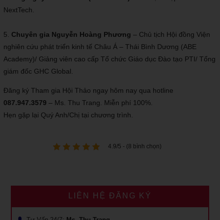
NextTech.
5.
Chuyên gia Nguyễn Hoàng Phương
– Chủ tịch Hội đồng Viện
nghiên cứu phát triển kinh tế Châu Á – Thái Bình Dương (ABE
Academy)/ Giảng viên cao cấp Tổ chức Giáo dục Đào tạo PTI/ Tổng
giám đốc GHC Global.
Đăng ký Tham gia Hội Thảo ngay hôm nay qua hotline
087.947.3579
– Ms. Thu Trang. Miễn phí 100%.
Hẹn gặp lại Quý Anh/Chị tại chương trình.
4.9/5 - (8 bình chọn)
LIÊN HỆ ĐĂNG KÝ
Tư Vấn 24/7:
Ms. Thu Trang