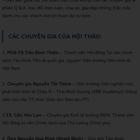
– Đan xen giữa các bài tham luận chất lượng của các chuyên gia là
phiên Q & A, trao đổi thảo luận, chia sẻ, giải đáp những thắc mắc
dành cho các khách mời tới tham dự sự kiện.
CÁC CHUYÊN GIA CỦA HỘI THẢO:
1.
PGS-TS Trần Đình Thiên
– Thành viên Hội đồng Tư vấn chính
sách Tài chính Tiền tệ quốc gia, nguyên Viện trưởng Viện kinh tế
Việt Nam.
2.
Chuyên gia Nguyễn Tất Thịnh
– Viện trưởng Viện nghiên cứu
phát triển kinh tế Châu Á – Thái Bình Dương (ABE Academy)/ Giảng
viên cao cấp Tổ chức Giáo dục Đào tạo PTI.
3.
TS. Cấn Văn Lực
– Chuyên gia Kinh tế trưởng BIDV, Thành viên
Hội đồng tư vấn Chính sách của Thủ tướng Chính phủ.
4.
Ông Nguyễn Hoà Bình (Shark Bình)
– Chủ tịch Tập đoàn