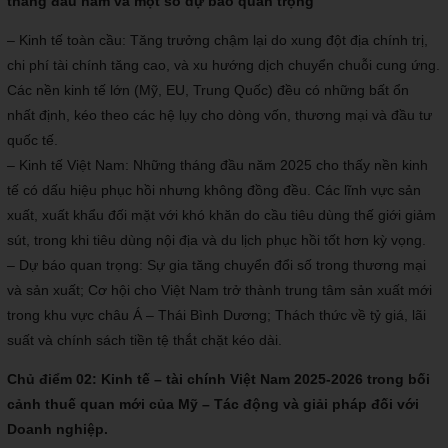
tháng đầu năm và một số dự báo quan trọng
– Kinh tế toàn cầu: Tăng trưởng chậm lại do xung đột địa chính trị,
chi phí tài chính tăng cao, và xu hướng dịch chuyển chuỗi cung ứng.
Các nền kinh tế lớn (Mỹ, EU, Trung Quốc) đều có những bất ổn
nhất định, kéo theo các hệ lụy cho dòng vốn, thương mại và đầu tư
quốc tế.
– Kinh tế Việt Nam: Những tháng đầu năm 2025 cho thấy nền kinh
tế có dấu hiệu phục hồi nhưng không đồng đều. Các lĩnh vực sản
xuất, xuất khẩu đối mặt với khó khăn do cầu tiêu dùng thế giới giảm
sút, trong khi tiêu dùng nội địa và du lịch phục hồi tốt hơn kỳ vọng.
– Dự báo quan trọng: Sự gia tăng chuyển đổi số trong thương mại
và sản xuất; Cơ hội cho Việt Nam trở thành trung tâm sản xuất mới
trong khu vực châu Á – Thái Bình Dương; Thách thức về tỷ giá, lãi
suất và chính sách tiền tệ thắt chặt kéo dài.
Chủ điểm 02: Kinh tế – tài chính Việt Nam 2025-2026 trong bối
cảnh thuế quan mới của Mỹ – Tác động và giải pháp đối với
Doanh nghiệp.