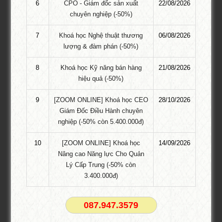
6
CPO - Giám đốc sản xuất
22/08/2026
CEO175, CEO176, CEO177, CCO38
chuyên nghiệp (-50%)
Ngày 25/8/2023, Tổ chức Giáo dục Đào tạo PTI phối hợp cùng
7
Khoá học Nghệ thuật thương
06/08/2026
Công ty Cổ phần xe đạp Đào Khôi – DK Bike và Công ty TNHH
lượng & đàm phán (-50%)
Chế biến và Xuất khẩu Nông Lâm sản Lạng Sơn – Hoa Hồi Lạng
Sơn – Aforex tổ chức chương trình tham quan kiến tập dành cho
8
Khoá học Kỹ năng bán hàng
21/08/2026
các …
hiệu quả (-50%)
Mời tài trợ chương trình Nghệ thuật
9
[ZOOM ONLINE] Khoá học CEO
28/10/2026
mùa 09: “Tình yêu cuộc sống”
Giám Đốc Điều Hành chuyên
Tổ chức giáo dục đào tạo PTI kính mời các quý công ty và
nghiệp (-50% còn 5.400.000đ)
doanh nghiệp tham gia chương trình Đêm Đương Đại Đồng Dao
10
[ZOOM ONLINE] Khoá học
14/09/2026
với Nghệ Thuật 09 với chủ đề “Tình yêu cuộc sống”. Chương
Nâng cao Năng lực Cho Quản
trình được tổ chức chào mừng ngày doanh nhân Việt Nam 13-10,
Lý Cấp Trung (-50% còn
và cũng là lễ kỷ niệm …
3.400.000đ)
Khóa học: QUẢN TRỊ TRẢI NGHIỆM
KHÁCH HÀNG khai giảng T6
087.947.3579
Khóa học: QUẢN TRỊ TRẢI NGHIỆM KHÁCH HÀNG Yếu tố mang