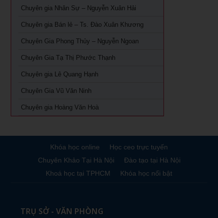
Khóa học Giám Đốc Nhân Sự tại TPHCM
Chuyên gia Nhân Sự – Nguyễn Xuân Hải
Chuyên gia Bán lẻ – Ts. Đào Xuân Khương
Khoá Học Giám Đốc Kinh Doanh tại TPHCM
Chuyên Gia Phong Thủy – Nguyễn Ngoan
Khóa học giám đốc Marketing tại TPHCM
Chuyên Gia Tạ Thị Phước Thạnh
Khóa học giám đốc sản xuất tại tpHCM
Chuyên gia Lê Quang Hạnh
Chuyên Gia Vũ Văn Ninh
Chuyên gia Hoàng Văn Hoà
Khóa học online
Học ceo trực tuyến
Chuyên Khảo Tại Hà Nội
Đào tạo tại Hà Nội
Khoá học tại TPHCM
Khóa học nổi bật
TRỤ SỞ - VĂN PHÒNG