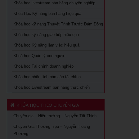
Khóa học livestream bán hàng chuyên nghiệp
Khóa học Quản trị mua hàng
Khoá học Nhân tướng học trong quản trị nhân sự
Khóa Học Kỹ năng bán hàng hiệu quả
Tuyển dụng, giữ và sa thải nhân viên
Khoá học Nhân tướng học nâng cao trong quản trị nhân
Khóa học kỹ năng Thuyết Trình Trước Đám Đông
sự
Khóa học dành cho Quản Lý Cấp Trung TPHCM
Khóa học kỹ năng giao tiếp hiệu quả
Khoá học Tài chính dành cho nhà quản trị không chuyên
Khóa học Trưởng phòng kinh doanh tại TPHCM
Khóa học Kỹ năng làm việc hiệu quả
Khoá học Xem chỉ tay biết người
Khóa Học đào tạo giảng viên nội bộ tại TPHCM
Khoá học Quản lý con người
Khoá học quản lý con người
Khoá học Tài chính doanh nghiệp
Khóa Học Quản Đốc Sản Xuất Tại TPHCM
Khóa học phân tích báo cáo tài chính
Khoá học Quản Trị Trải Nghiệm Khách Hàng
Khóa Học Phong Thủy Chuyên Sâu Tại TPHCM
Khoá học Livestream bán hàng thực chiến
Ứng dụng AI trong bán hàng – Cách mạng hoá ngành bán
Khóa học phong thủy cho doanh nhân tại TPHCM
lẻ
KHÓA HỌC THEO CHUYÊN GIA
Khóa Học Giám Đốc Toàn Diện tại TPHCM
Khoá học Livestream bán hàng chuyên nghiệp từ A – Z
Chuyên gia – Hiệu trưởng – Nguyễn Tất Thịnh
Khóa Học CEO – Giám Đốc Điều Hành tại TPHCM
Khóa Học KOC PRO – Kiếm tiền từ làm video review sản
phẩm
Chuyên Gia Thương hiệu – Nguyễn Hoàng
Khóa Học Giám Đốc Tài Chính tại TPHCM
Phương