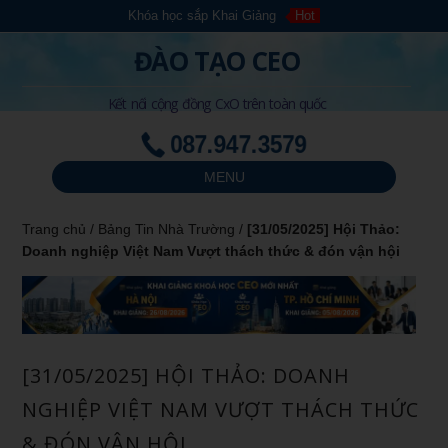
Khóa học sắp Khai Giảng
Hot
ĐÀO TẠO CEO
Kết nối cộng đồng CxO trên toàn quốc
087.947.3579
MENU
Trang chủ
/
Bảng Tin Nhà Trường
/
[31/05/2025] Hội Thảo:
Doanh nghiệp Việt Nam Vượt thách thức & đón vận hội
[31/05/2025] HỘI THẢO: DOANH
NGHIỆP VIỆT NAM VƯỢT THÁCH THỨC
& ĐÓN VẬN HỘI