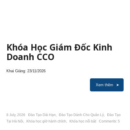
Khóa Học Giám Đốc Kinh
Doanh CCO
Khai Giảng: 23/11/2026
Xem thêm
8 July, 2026
Đào Tạo Dài Hạn
,
Đào Tạo Dành Cho Quản Lý
,
Đào Tạo
Tại Hà Nội
,
Khóa học giờ hành chính
,
Khóa học nổi bật
Comments: 5