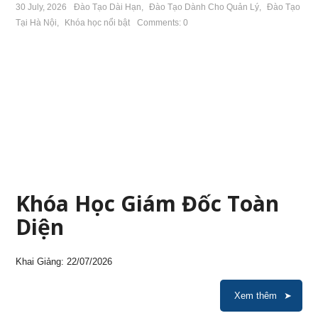
30 July, 2026
Đào Tạo Dài Hạn
,
Đào Tạo Dành Cho Quản Lý
,
Đào Tạo
Tại Hà Nội
,
Khóa học nổi bật
Comments: 0
Khóa Học Giám Đốc Toàn
Diện
Khai Giảng: 22/07/2026
Xem thêm