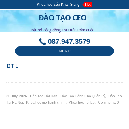
Khóa học sắp Khai Giảng
Hot
ĐÀO TẠO CEO
Kết nối cộng đồng CxO trên toàn quốc
087.947.3579
MENU
DTL
30 July, 2026
Đào Tạo Dài Hạn
,
Đào Tạo Dành Cho Quản Lý
,
Đào Tạo
Tại Hà Nội
,
Khóa học giờ hành chính
,
Khóa học nổi bật
Comments: 0