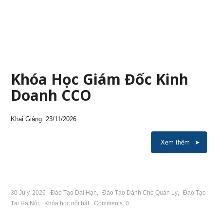
Khóa Học Giám Đốc Kinh
Doanh CCO
Khai Giảng: 23/11/2026
Xem thêm
30 July, 2026
Đào Tạo Dài Hạn
,
Đào Tạo Dành Cho Quản Lý
,
Đào Tạo
Tại Hà Nội
,
Khóa học nổi bật
Comments: 0