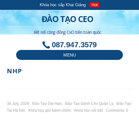
Khóa học sắp Khai Giảng
Hot
ĐÀO TẠO CEO
Kết nối cộng đồng CxO trên toàn quốc
087.947.3579
MENU
NHP
30 July, 2026
Đào Tạo Dài Hạn
,
Đào Tạo Dành Cho Quản Lý
,
Đào Tạo
Tại Hà Nội
,
Khóa học giờ hành chính
,
Khóa học nổi bật
Comments: 0