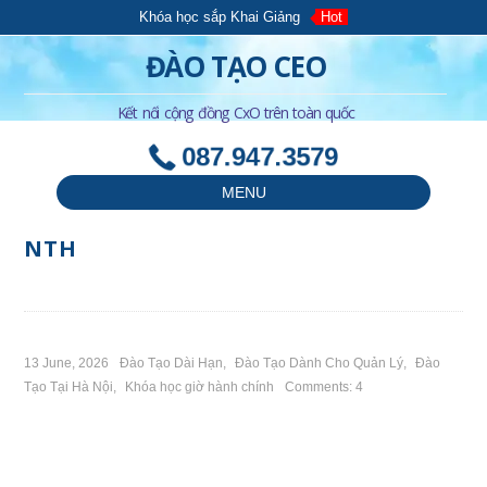
Khóa học sắp Khai Giảng
Hot
ĐÀO TẠO CEO
Kết nối cộng đồng CxO trên toàn quốc
087.947.3579
MENU
NTH
13 June, 2026
Đào Tạo Dài Hạn
,
Đào Tạo Dành Cho Quản Lý
,
Đào
Tạo Tại Hà Nội
,
Khóa học giờ hành chính
Comments: 4