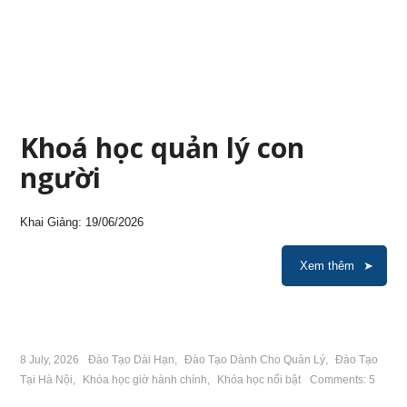
Khoá học quản lý con
người
Khai Giảng: 19/06/2026
Xem thêm
8 July, 2026
Đào Tạo Dài Hạn
,
Đào Tạo Dành Cho Quản Lý
,
Đào Tạo
Tại Hà Nội
,
Khóa học giờ hành chính
,
Khóa học nổi bật
Comments: 5