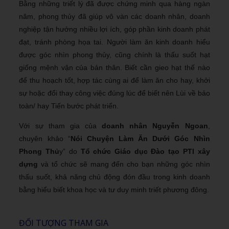
Bằng những triết lý đã được chứng minh qua hàng ngàn
năm, phong thủy đã giúp vô vàn các doanh nhân, doanh
nghiệp tận hưởng nhiều lợi ích, góp phần kinh doanh phát
đạt, tránh phòng họa tai. Người làm ăn kinh doanh hiểu
được góc nhìn phong thủy, cũng chính là thấu suốt hạt
giống mệnh vận của bản thân. Biết cần gieo hạt thế nào
để thu hoạch tốt, hợp tác cùng ai để làm ăn cho hay, khởi
sự hoặc đổi thay công việc đúng lúc để biết nên Lùi về bảo
toàn/ hay Tiến bước phát triển.
Với sự tham gia của
doanh nhân Nguyễn Ngoan
,
chuyên khảo “
Nói Chuyện Làm Ăn Dưới Góc Nhìn
Phong Thủ
y” do
Tổ chức Giáo dục Đào tạo PTI xây
dựng
và tổ chức sẽ mang đến cho bạn những góc nhìn
thấu suốt, khả năng chủ động đón đầu trong kinh doanh
bằng hiểu biết khoa học và tư duy minh triết phương đông.
ĐỐI TƯỢNG THAM GIA