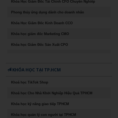
Khóa Học Giám Đốc Tài Chính CFO Chuyên Nghiêp
Phong thủy ứng dụng dành cho doanh nhân
Khóa Học Giám Đốc Kinh Doanh CCO
Khóa học giám đốc Marketing CMO
Khóa học Giám Đốc Sản Xuất CPO
Khóa học CEO – Giám đốc điều hành chuyên nghiệp
Chuyên Khảo Chiến Lược Dẫn Đầu Trong Kinh Doanh
KHÓA HỌC TẠI TP.HCM
Chuyên Khảo Dụng Nhân Như Dụng Mộc
Khoá học TikTok Shop
Tư Duy Lãnh Đạo
Khoá học Cho Nhà Khởi Nghiệp Hiệu Quả TPHCM
Sống khỏe, trẻ, đẹp – nghệ thuật ăn uống cân bằng âm
dương
Khóa học kỹ năng giao tiếp TPHCM
Khóa học Marketing Digital
Khóa học quản lý con người tại TPHCM