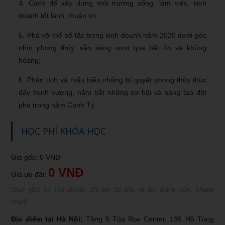
4. Cách để xây dựng môi trường sống, làm việc, kinh
doanh tốt lành, thuận lợi;
5. Phá vỡ thế bế tắc trong kinh doanh năm 2020 dưới góc
nhìn phong thủy, sẵn sàng vượt qua bất ổn và khủng
hoảng;
6. Phân tích và thấu hiểu những bí quyết phong thủy thúc
đẩy thịnh vượng, nắm bắt những cơ hội và sáng tạo đột
phá trong năm Canh Tý.
HỌC PHÍ KHÓA HỌC
Giá gốc: 0 VNĐ
0 VNĐ
Giá ưu đãi:
(Bao gồm cả Tea Break, chi phí tài liệu, in ấn, giảng viên, chứng
nhận)
Địa điểm tại Hà Nội:
Tầng 5 Tòa Rox Center, 136 Hồ Tùng