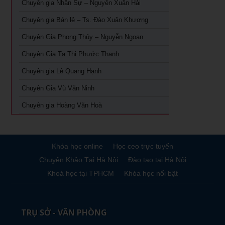
Khóa học Giám Đốc Nhân Sự tại TPHCM
Chuyên gia Nhân Sự – Nguyễn Xuân Hải
Chuyên gia Bán lẻ – Ts. Đào Xuân Khương
Khoá Học Giám Đốc Kinh Doanh tại TPHCM
Chuyên Gia Phong Thủy – Nguyễn Ngoan
Khóa học giám đốc Marketing tại TPHCM
Chuyên Gia Tạ Thị Phước Thạnh
Khóa học giám đốc sản xuất tại tpHCM
Chuyên gia Lê Quang Hạnh
Chuyên Gia Vũ Văn Ninh
Chuyên gia Hoàng Văn Hoà
Khóa học online
Học ceo trực tuyến
Chuyên Khảo Tại Hà Nội
Đào tạo tại Hà Nội
Khoá học tại TPHCM
Khóa học nổi bật
TRỤ SỞ - VĂN PHÒNG