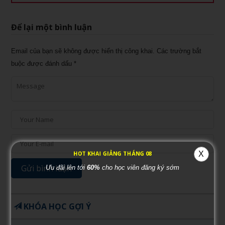
Để lại một bình luận
Email của bạn sẽ không được hiển thị công khai.
Các trường bắt
buộc được đánh dấu
*
HOT KHAI GIẢNG THÁNG 08
X
Ưu đãi lên tới
60%
cho học viên đăng ký sớm
KHÓA HỌC GỢI Ý