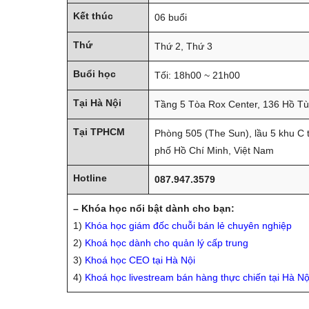
Kết thúc
06 buổi
Thứ
Thứ 2, Thứ 3
Buổi học
Tối: 18h00 ~ 21h00
Tại Hà Nội
Tầng 5 Tòa Rox Center, 136 Hồ Tù
Tại TPHCM
Phòng 505 (The Sun), lầu 5 khu C
phố Hồ Chí Minh, Việt Nam
STT
Tên kh
Hotline
087.947.3579
– Khóa học nổi bật dành cho bạn:
1
1)
Khóa học giám đốc chuỗi bán lẻ chuyên nghiệp
2)
Khoá học dành cho quản lý cấp trung
2
3)
Khoá học CEO tại Hà Nội
4)
Khoá học livestream bán hàng thực chiến tại Hà Nộ
3