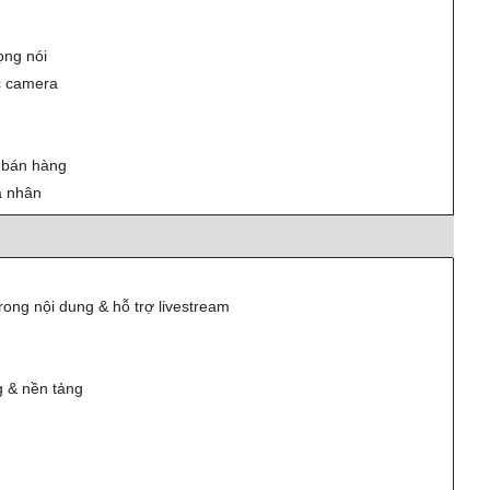
ọng nói
ớc camera
 bán hàng
á nhân
rong nội dung & hỗ trợ livestream
g & nền tảng
m