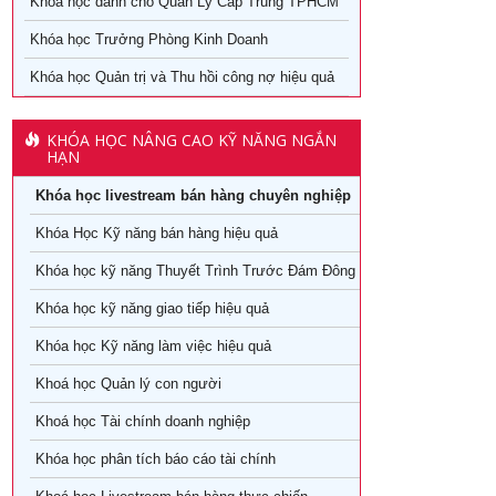
Khóa học dành cho Quản Lý Cấp Trung TPHCM
Khóa học Trưởng Phòng Kinh Doanh
X
Khóa học Quản trị và Thu hồi công nợ hiệu quả
KHÓA HỌC NÂNG CAO KỸ NĂNG NGẮN
HẠN
Khóa học livestream bán hàng chuyên nghiệp
Khóa Học Kỹ năng bán hàng hiệu quả
Khóa học kỹ năng Thuyết Trình Trước Đám Đông
Ngày khai
giảng
Khóa học kỹ năng giao tiếp hiệu quả
Khóa học Kỹ năng làm việc hiệu quả
29/08/2026
Khoá học Quản lý con người
05/08/2026
Khoá học Tài chính doanh nghiệp
26/07/2026
Khóa học phân tích báo cáo tài chính