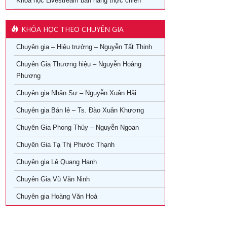
24/08/2026
Khoá học Livestream bán hàng thực chiến
07/08/2026
KHÓA HỌC THEO CHUYÊN GIA
22/08/2026
Chuyên gia – Hiệu trưởng – Nguyễn Tất Thịnh
Chuyên Gia Thương hiệu – Nguyễn Hoàng
06/08/2026
Phương
21/08/2026
Chuyên gia Nhân Sự – Nguyễn Xuân Hải
28/10/2026
Chuyên gia Bán lẻ – Ts. Đào Xuân Khương
Chuyên Gia Phong Thủy – Nguyễn Ngoan
14/09/2026
Chuyên Gia Tạ Thị Phước Thạnh
Chuyên gia Lê Quang Hạnh
Chuyên Gia Vũ Văn Ninh
Chuyên gia Hoàng Văn Hoà