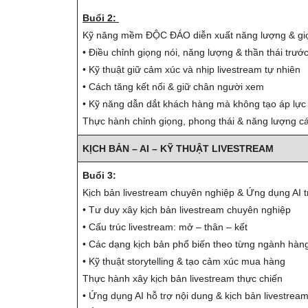
Buổi 2:
Kỹ năng mềm ĐỘC ĐÁO diễn xuất năng lượng & gi
• Điều chỉnh giọng nói, năng lượng & thần thái trư
• Kỹ thuật giữ cảm xúc và nhịp livestream tự nhiên
• Cách tăng kết nối & giữ chân người xem
• Kỹ năng dẫn dắt khách hàng mà không tạo áp lực
Thực hành chỉnh giọng, phong thái & năng lượng c
KỊCH BẢN – AI – KỸ THUẬT LIVESTREAM
Buổi 3:
Kịch bản livestream chuyên nghiệp & Ứng dụng AI t
• Tư duy xây kịch bản livestream chuyên nghiệp
• Cấu trúc livestream: mở – thân – kết
• Các dạng kịch bản phổ biến theo từng ngành hàn
• Kỹ thuật storytelling & tạo cảm xúc mua hàng
Thực hành xây kịch bản livestream thực chiến
• Ứng dụng AI hỗ trợ nội dung & kịch bản livestrea