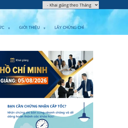
ỨC
GIỚI THIỆU
LẤY CHỨNG CHỈ