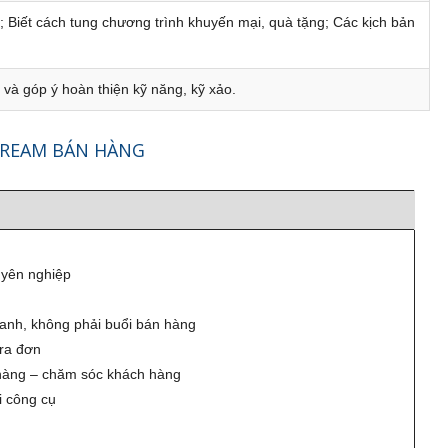
; Biết cách tung chương trình khuyến mại, quà tặng; Các kịch bản
 và góp ý hoàn thiện kỹ năng, kỹ xảo.
STREAM BÁN HÀNG
uyên nghiệp
oanh, không phải buổi bán hàng
ra đơn
n hàng – chăm sóc khách hàng
i công cụ