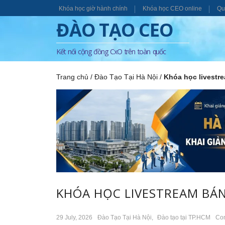
Khóa học giờ hành chính
Khóa học CEO online
Qu
ĐÀO TẠO CEO
Kết nối cộng đồng CxO trên toàn quốc
Trang chủ
/
Đào Tạo Tại Hà Nội
/
Khóa học livestr
KHÓA HỌC LIVESTREAM BÁ
29 July, 2026
Đào Tạo Tại Hà Nội
,
Đào tạo tại TP.HCM
Co