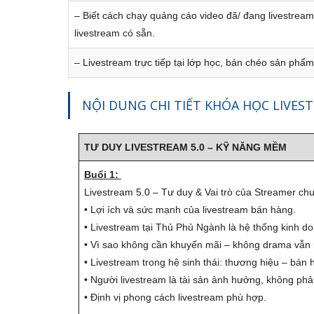
– Biết cách chạy quảng cáo video đã/ đang livestream
livestream có sẵn.
– Livestream trực tiếp tại lớp học, bán chéo sản phẩm
NỘI DUNG CHI TIẾT KHÓA HỌC LIVE
TƯ DUY LIVESTREAM 5.0 – KỸ NĂNG MỀM
Buổi 1:
Livestream 5.0 – Tư duy & Vai trò của Streamer ch
• Lợi ích và sức mạnh của livestream bán hàng.
• Livestream tại Thủ Phủ Ngành là hệ thống kinh d
• Vì sao không cần khuyến mãi – không drama vẫn 
• Livestream trong hệ sinh thái: thương hiệu – bá
• Người livestream là tài sản ảnh hưởng, không phả
• Định vị phong cách livestream phù hợp.