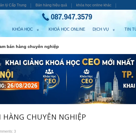
ản lý Cấp Trung
Bán hàng hiệu quả
khóa học online khác
087.947.3579
KHÓA HỌC
KHOÁ HỌC ONLINE
DỊCH VỤ
TIN T
eam bán hàng chuyên nghiệp
N HÀNG CHUYÊN NGHIỆP
mments: 3