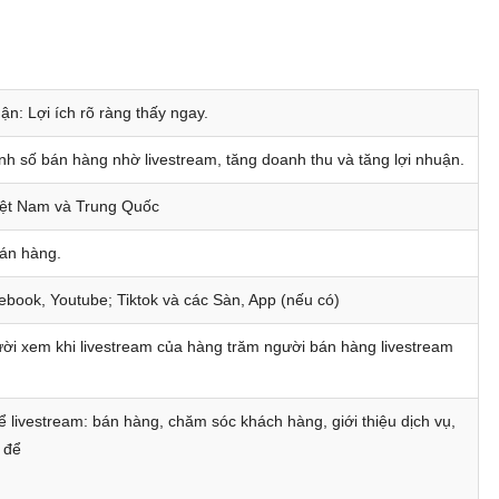
Khoá học CFO – Giám đốc Tài chính chuyên nghiệp
Kỹ năng Thuyết trình chuyên nghiệp (-50%)
CPO - Giám đốc sản xuất chuyên nghiệp (-50%)
ận: Lợi ích rõ ràng thấy ngay.
Khoá học Nghệ thuật thương lượng & đàm phán (-50%)
anh số bán hàng nhờ livestream, tăng doanh thu và tăng lợi nhuận.
Khoá học Kỹ năng bán hàng hiệu quả (-50%)
Việt Nam và Trung Quốc
 ONLINE] Khoá học CEO Giám Đốc Điều Hành chuyên nghiệp (-50% còn
bán hàng.
5.400.000đ)
ebook, Youtube; Tiktok và các Sàn, App (nếu có)
NLINE] Khoá học Nâng cao Năng lực Cho Quản Lý Cấp Trung (-50% còn
3.400.000đ)
gười xem khi livestream của hàng trăm người bán hàng livestream
087.947.3579
 livestream: bán hàng, chăm sóc khách hàng, giới thiệu dịch vụ,
 để