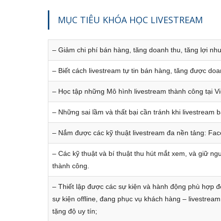
4
MỤC TIÊU KHÓA HỌC LIVESTREAM
5
6
– Giảm chi phí bán hàng, tăng doanh thu, tăng lợi nhu
7
– Biết cách livestream tự tin bán hàng, tăng được do
8
– Học tập những Mô hình livestream thành công tại 
9
[ZOOM
– Những sai lầm và thất bại cần tránh khi livestream 
– Nắm được các kỹ thuật livestream đa nền tảng: Fac
10
[ZOOM O
– Các kỹ thuật và bí thuật thu hút mắt xem, và giữ n
thành công.
– Thiết lập được các sự kiện và hành động phù hợp để
sự kiện offline, đang phục vụ khách hàng – livestream
tặng độ uy tín;