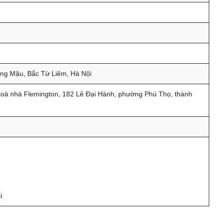
HOT KHAI GIẢNG THÁNG 08
Ưu đãi lên tới
60%
cho học viên đăng ký sớm
ng Mậu, Bắc Từ Liêm, Hà Nội
 toà nhà Flemington, 182 Lê Đại Hành, phường Phú Thọ, thành
óa học
Khoá học Nâng cao năng lực quản lý cấp Trung (-50%)
Khoá học CEO Giám Đốc Điều Hành chuyên nghiệp (-60%)
i
Khoá học CCO – Giám đốc Kinh doanh chuyên nghiệp (-60%)