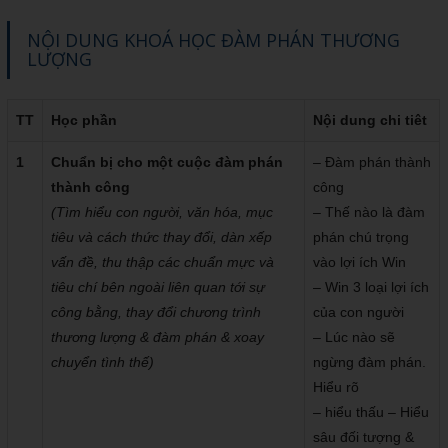
NỘI DUNG KHOÁ HỌC ĐÀM PHÁN THƯƠNG
LƯỢNG
TT
Học phần
Nội dung chi tiêt
1
Chuẩn bị cho một cuộc đàm phán
– Đàm phán thành
thành công
công
(Tìm hiểu con người, văn hóa, mục
– Thế nào là đàm
tiêu và cách thức thay đổi, dàn xếp
phán chú trọng
vấn đề, thu thập các chuẩn mực và
vào lợi ích Win
tiêu chí bên ngoài liên quan tới sự
– Win 3 loại lợi ích
công bằng, thay đổi chương trình
của con người
thương lượng & đàm phán & xoay
– Lúc nào sẽ
chuyển tình thế)
ngừng đàm phán.
Hiểu rõ
– hiểu thấu – Hiểu
sâu đối tượng &