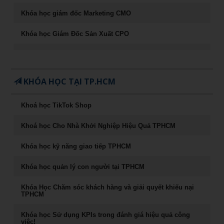
Khóa học giám đốc Marketing CMO
Khóa học Giám Đốc Sản Xuất CPO
Khóa học CEO – Giám đốc điều hành chuyên nghiệp
Chuyên Khảo Chiến Lược Dẫn Đầu Trong Kinh Doanh
KHÓA HỌC TẠI TP.HCM
Chuyên Khảo Dụng Nhân Như Dụng Mộc
Khoá học TikTok Shop
Tư Duy Lãnh Đạo
Khoá học Cho Nhà Khởi Nghiệp Hiệu Quả TPHCM
Sống khỏe, trẻ, đẹp – nghệ thuật ăn uống cân bằng âm
dương
Khóa học kỹ năng giao tiếp TPHCM
Khóa học Marketing Digital
Khóa học quản lý con người tại TPHCM
khoá học Kỹ Năng Phỏng Vấn Tuyển Dụng
Khóa Học Chăm sóc khách hàng và giải quyết khiếu nại
TPHCM
Phong Thủy Trong Kinh Doanh Bất Động Sản và Nhà Ở
Khóa học Sử dụng KPIs trong đánh giá hiệu quả công
việc!