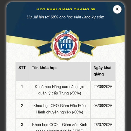
HOT KHAI GIẢNG THÁNG 08
X
4.8/5 - (43 bình chọn)
Ưu đãi lên tới
60%
cho học viên đăng ký sớm
Thẻ:
course_short
LIÊN HỆ ĐĂNG KÝ
Tư Vấn 24/7:
Ms. Thu Trang
STT
Tên khóa học
Ngày khai
giảng
Hotline:
087.947.3579
Zalo:
087.947.3579
1
Khoá học Nâng cao năng lực
29/08/2026
quản lý cấp Trung (-50%)
Email: thutrangpti.dk@gmail.com
2
Khoá học CEO Giám Đốc Điều
05/08/2026
Hành chuyên nghiệp (-60%)
Để lại một bình luận
3
Khoá học CCO – Giám đốc Kinh
26/07/2026
Email của bạn sẽ không được hiển thị công khai.
Các trường bắt