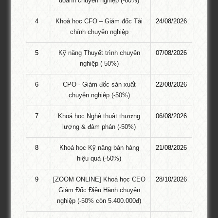
doanh chuyên nghiệp (-60%)
buộc được đánh dấu
*
4
Khoá học CFO – Giám đốc Tài
24/08/2026
chính chuyên nghiệp
5
Kỹ năng Thuyết trình chuyên
07/08/2026
nghiệp (-50%)
6
CPO - Giám đốc sản xuất
22/08/2026
chuyên nghiệp (-50%)
7
Khoá học Nghệ thuật thương
06/08/2026
lượng & đàm phán (-50%)
8
Khoá học Kỹ năng bán hàng
21/08/2026
KHÓA HỌC GỢI Ý
hiệu quả (-50%)
Khóa Học KOC PRO – Kiếm tiền từ làm
9
[ZOOM ONLINE] Khoá học CEO
28/10/2026
video review sản phẩm
Giám Đốc Điều Hành chuyên
Bạn thường xuyên xem các video review mỹ phẩm, đồ công
nghiệp (-50% còn 5.400.000đ)
nghệ, thời trang và tự hỏi: “Họ kiếm tiền bằng cách nào?” Câu trả