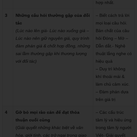
hợp nhất.
3
Những câu hỏi thường gặp của đối
– Biết cách trả lời
tác
mọi loại câu hỏi.
(Lúc nào lên giá- Lúc nào xuống giá –
Bản chất của câu
Lúc nào nên giữ nguyên giá, quy trình
hỏi Đóng – Mở –
đàm phán giá & chốt hợp đồng, những
Dẫn dắt.- Nghệ
sai lầm thường gặp khi thương lượng
thuật lắng nghe có
với đối tác)
hiệu quả
– Duy trì không
khí thoải mái &
làm chủ cảm xúc.
– Đàm phán dựa
trên giá trị
4
Gỡ bỏ mọi rào cản để đạt thỏa
– Các cấu trúc
thuận cuối cùng
tâm lý và hiệu ứng
(
Giải quyết những khác biệt về văn
trong tâm lý người
hóa, giới tính, các trở ngại trong giao
Việt- Giải quyết