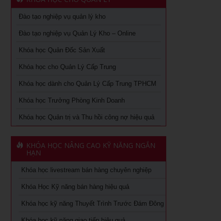
Văn hóa lấy khách hàng làm trung tâm: từ chiến lược đến
Học cách kiểm soát tài chính doanh nghiệp tại tphcm
hành động
Đào tạo nghiệp vụ quản lý kho
Học phong thủy ứng dụng tại TPHCM
Đào tạo nghiệp vụ Quản Lý Kho – Online
Chuyên khảo Nói chuyện làm ăn dưới góc nhìn phong
thủy
Khóa học Quản Đốc Sản Xuất
Chiến lược nguồn nhân lực trong thời kỳ 4.0
Chuyên khảo Phong thủy ứng dụng dành cho doanh nhân
Khóa học cho Quản Lý Cấp Trung
Kỹ Năng Lãnh Đạo Cao Cấp
Khóa học livestream bán hàng chuyên nghiệp
Khóa học dành cho Quản Lý Cấp Trung TPHCM
Làm thế nào số hóa trong doanh nghiệp
Khóa học Trưởng Phòng Kinh Doanh
Cách đăng bán hàng trên Facebook hiệu quả
Khóa học kỹ năng làm việc hiệu quả tại TPHCM
Khóa học Quản trị và Thu hồi công nợ hiệu quả
Khóa học Digital Marketing dành cho CMO
Học phân tích và báo cáo tài chính tại tphcm
Khoá học Kinh Doanh online chuyên nghiệp
KHÓA HỌC NÂNG CAO KỸ NĂNG NGẮN
khóa học kaizen 5s – hiểu đúng và làm đúng
HẠN
Khóa học Quản trị và Thu hồi công nợ hiệu quả
Khóa học livestream bán hàng chuyên nghiệp
Khóa học Quản trị mua hàng
Khoá học Nhân tướng học trong quản trị nhân sự
Khóa Học Kỹ năng bán hàng hiệu quả
Tuyển dụng, giữ và sa thải nhân viên
Khoá học Nhân tướng học nâng cao trong quản trị nhân
Khóa học kỹ năng Thuyết Trình Trước Đám Đông
sự
Khóa học dành cho Quản Lý Cấp Trung TPHCM
Khóa học kỹ năng giao tiếp hiệu quả