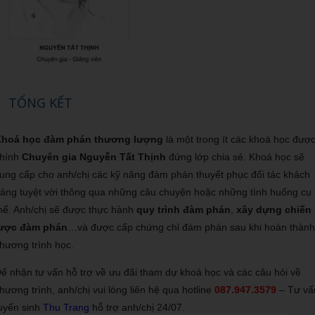
TỔNG KẾT
Khoá học đàm phán thương lượng
là một trong ít các khoá học đượ
chính
Chuyên gia Nguyễn Tất Thịnh
đứng lớp chia sẻ. Khoá học sẽ
ung cấp cho anh/chị các kỹ năng đàm phán thuyết phục đối tác khách
àng tuyệt vời thông qua những câu chuyện hoặc những tình huống cụ
hể. Anh/chị sẽ được thực hành
quy trình đàm phán
,
xây dựng chiến
lược đàm phán
…và được cấp chứng chỉ đàm phán sau khi hoàn thàn
hương trình học.
ể nhận tư vấn hỗ trợ về ưu đãi tham dự khoá học và các câu hỏi về
hương trình, anh/chị vui lòng liên hệ qua hotline
087.947.3579
– Tư vấ
uyển sinh
Thu Trang
hỗ trợ anh/chị 24/07.