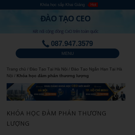
Khóa học sắp Khai Giảng
Hot
ĐÀO TẠO CEO
Kết nối cộng đồng CxO trên toàn quốc
087.947.3579
MENU
Trang chủ
/
Đào Tạo Tại Hà Nội
/
Đào Tạo Ngắn Hạn Tại Hà
Nội
/
Khóa học đàm phán thương lượng
KHÓA HỌC ĐÀM PHÁN THƯƠNG
LƯỢNG