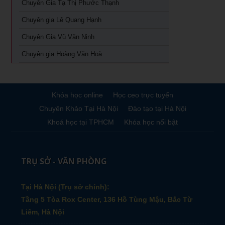
Chuyên Gia Tạ Thị Phước Thạnh
Khóa học giám đốc sản xuất tại tpHCM
Chuyên gia Lê Quang Hạnh
Chuyên Gia Vũ Văn Ninh
Chuyên gia Hoàng Văn Hoà
Khóa học online
Học ceo trực tuyến
Chuyên Khảo Tại Hà Nội
Đào tạo tại Hà Nội
Khoá học tại TPHCM
Khóa học nổi bật
TRỤ SỞ - VĂN PHÒNG
Tại Hà Nội (Trụ sở chính):
Tầng 5 Tòa Rox Center, 136 Hồ Tùng Mậu, Bắc Từ
Liêm, Hà Nội