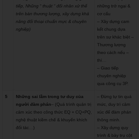
tiếp, Nhũng “ thuật “ đối nhân xử thế
những trở ngại &
trên bàn thương lượng, xây dựng khả
cơ cấu
năng đối thoại chuẩn mực & chuyên
– Xây dựng cam
nghiệp)
kết chung dựa
trên sự khác biệt –
Thương lượng
theo cách nếu –
thì…
– Giao tiếp
chuyên nghiệp
qua công cụ 3P.
5
Những sai lầm trong tư duy của
– Đừng tự tin quá
người đàm phán
– (Quá trình quản trị
mức, duy trì cảm
cảm xúc theo công thức EQ + CQ+PQ,
xúc để đàm phán
nghệ thuật kiềm chế & khuyến khích
thông minh.
đối tác…)
– Xây dựng quy
trình & bày trụ cột