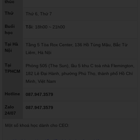
thúc
Thứ
Thứ 6, Thứ 7
Buổi
Tối
: 18h00 ~ 21h00
học
Tại Hà
Tầng 5 Tòa Rox Center, 136 Hồ Tùng Mậu, Bắc Từ
Nội
Liêm, Hà Nội
Tại
Phòng 505 (The Sun), lầu 5 khu C toà nhà Flemington,
TPHCM
182 Lê Đại Hành, phường Phú Thọ, thành phố Hồ Chí
Minh, Việt Nam
Hotline
087.947.3579
Zalo
087.947.3579
24/07
Một số khoá học dành cho CEO: