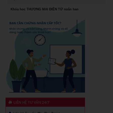
Rèn Luyện Văn Phong Của CEO
Khóa học THƯƠNG MẠI ĐIỆN TỬ ngắn hạn
Đào tạo Marketing Online Cấp Tốc
Cách đăng bán hàng trên Facebook hiệu quả
Khóa học phong thủy ứng dụng dành cho doanh nhân
Khóa học livestream bán hàng chuyên nghiệp
khóa học Livestream bán hàng đỉnh cao
Khóa học giám đốc kênh phân phối tại TPHCM
Chiến lược dẫn đầu và hệ vận hành 7S
Khóa học giám đốc chuỗi bán Lẻ tại TPHCM
Khóa học Quản Đốc Sản Xuất
Khóa Học Marketing Digital Tại HCM
Khóa học đào tạo giảng viên nội bộ
Khóa Học Đào tạo Marketing Online Cấp Tốc tại HCM
Khóa học Trưởng Phòng Kinh Doanh Chuyên Nghiệp
CEO & chiến lược tái cơ cấu doanh nghiệp sau khủng
Khóa học nâng cao năng lực Quản Trị cho Quản Lý Cấp
hoảng tại Hồ Chí Minh
Trung
1501 cách khen thưởng nhân viên
Phân tích hiệu quả đầu tư vốn cho doanh nghiệp
LIÊN HỆ TƯ VẤN 24/7
Xây dựng quản lý và phát triển kênh phân phối dành cho
Khóa học kỹ năng giao tiếp hiệu quả
CEO