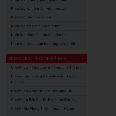
Khoá học Tài chính dành cho nhà quản trị không chuyên
Khóa học Trưởng phòng kinh doanh tại TPHCM
Khóa học Kỹ năng làm việc hiệu quả
Khoá học Xem chỉ tay biết người
Khóa Học đào tạo giảng viên nội bộ tại TPHCM
Khoá học Quản lý con người
Khoá học quản lý con người
Khoá học Tài chính doanh nghiệp
Khóa Học Quản Đốc Sản Xuất Tại TPHCM
Khóa học phân tích báo cáo tài chính
Khoá học Quản Trị Trải Nghiệm Khách Hàng
Khóa Học Phong Thủy Chuyên Sâu Tại TPHCM
Khoá học Livestream bán hàng thực chiến
Ứng dụng AI trong bán hàng – Cách mạng hoá ngành bán
Khóa học phong thủy cho doanh nhân tại TPHCM
lẻ
KHÓA HỌC THEO CHUYÊN GIA
Khóa Học Giám Đốc Toàn Diện tại TPHCM
Khoá học Livestream bán hàng chuyên nghiệp từ A – Z
Chuyên gia – Hiệu trưởng – Nguyễn Tất Thịnh
Khóa Học CEO – Giám Đốc Điều Hành tại TPHCM
Khóa Học KOC PRO – Kiếm tiền từ làm video review sản
phẩm
Chuyên Gia Thương hiệu – Nguyễn Hoàng
Khóa Học Giám Đốc Tài Chính tại TPHCM
Phương
Khóa học Giám Đốc Nhân Sự tại TPHCM
Chuyên gia Nhân Sự – Nguyễn Xuân Hải
Chuyên gia Bán lẻ – Ts. Đào Xuân Khương
Khoá Học Giám Đốc Kinh Doanh tại TPHCM
Chuyên Gia Phong Thủy – Nguyễn Ngoan
Khóa học giám đốc Marketing tại TPHCM