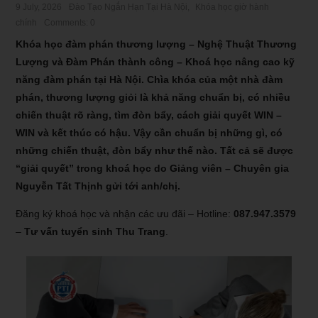
9 July, 2026
Đào Tạo Ngắn Hạn Tại Hà Nội
,
Khóa học giờ hành
chính
Comments: 0
Khóa học đàm phán thương lượng – Nghệ Thuật Thương
Lượng và Đàm Phán thành công – Khoá học nâng cao kỹ
năng đàm phán tại Hà Nội. Chìa khóa của một nhà đàm
phán, thương lượng giỏi là khả năng chuẩn bị, có nhiều
chiến thuật rõ ràng, tìm đòn bẩy, cách giải quyết WIN –
WIN và kết thúc có hậu. Vậy cần chuẩn bị những gì, có
những chiến thuật, đòn bẩy như thế nào. Tất cả sẽ được
“giải quyết” trong khoá học do Giảng viên – Chuyên gia
Nguyễn Tất Thịnh gửi tới anh/chị.
Đăng ký khoá học và nhận các ưu đãi – Hotline:
087.947.3579
–
Tư vấn tuyển sinh Thu Trang
.