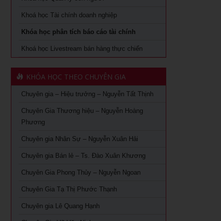
Khoá học quản lý con người
Khoá học Tài chính doanh nghiệp
Khóa Học Quản Đốc Sản Xuất Tại TPHCM
Khóa học phân tích báo cáo tài chính
Khoá học Quản Trị Trải Nghiệm Khách Hàng
Khóa Học Phong Thủy Chuyên Sâu Tại TPHCM
Khoá học Livestream bán hàng thực chiến
Ứng dụng AI trong bán hàng – Cách mạng hoá ngành bán
Khóa học phong thủy cho doanh nhân tại TPHCM
lẻ
KHÓA HỌC THEO CHUYÊN GIA
Khóa Học Giám Đốc Toàn Diện tại TPHCM
Khoá học Livestream bán hàng chuyên nghiệp từ A – Z
Chuyên gia – Hiệu trưởng – Nguyễn Tất Thịnh
Khóa Học CEO – Giám Đốc Điều Hành tại TPHCM
Khóa Học KOC PRO – Kiếm tiền từ làm video review sản
phẩm
Chuyên Gia Thương hiệu – Nguyễn Hoàng
Khóa Học Giám Đốc Tài Chính tại TPHCM
Phương
Khóa học Giám Đốc Nhân Sự tại TPHCM
Chuyên gia Nhân Sự – Nguyễn Xuân Hải
Chuyên gia Bán lẻ – Ts. Đào Xuân Khương
Khoá Học Giám Đốc Kinh Doanh tại TPHCM
Chuyên Gia Phong Thủy – Nguyễn Ngoan
Khóa học giám đốc Marketing tại TPHCM
Chuyên Gia Tạ Thị Phước Thạnh
Khóa học giám đốc sản xuất tại tpHCM
Chuyên gia Lê Quang Hạnh