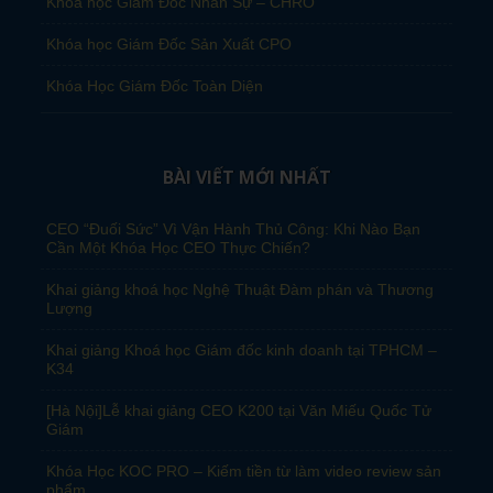
Khóa học Giám Đốc Nhân Sự – CHRO
Khóa học Giám Đốc Sản Xuất CPO
Khóa Học Giám Đốc Toàn Diện
BÀI VIẾT MỚI NHẤT
CEO “Đuối Sức” Vì Vận Hành Thủ Công: Khi Nào Bạn
Cần Một Khóa Học CEO Thực Chiến?
Khai giảng khoá học Nghệ Thuật Đàm phán và Thương
Lượng
Khai giảng Khoá học Giám đốc kinh doanh tại TPHCM –
K34
[Hà Nội]Lễ khai giảng CEO K200 tại Văn Miếu Quốc Tử
Giám
Khóa Học KOC PRO – Kiếm tiền từ làm video review sản
phẩm