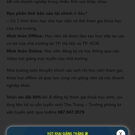
kết nối doanh nghiệp trong nhiều lĩnh vực khác nhau.
Học phân tích báo cáo tài chính
ở đâu?
– Có 2 hình thức học cho học viên có thể tham gia khóa học
của nhà trường.
Hình thức Offline:
Học viên sẽ được đào tạo trực tiếp tại các
cơ sở của nhà trường tại TP. Hà Nội và TP. HCM
Hình thức Online
: Học viên đăng ký và học thông qua các
Video bài giảng trực tuyến của nhà trường.
Nhà trường luôn khuyến khích các anh chị học viên tham gia
khóa học offline và giao lưu cùng với giảng viên và các doanh
nghiệp khác.
Nhận
ưu đãi 50%
khi đi đăng ký tham gia khoá học sớm, vui
lòng liên hệ tư vấn tuyển sinh Thu Trang – Trưởng phòng tư
vấn tuyển sinh qua hotline
087.947.3579
.
4.7/5 - (46 bình chọn)
HOT KHAI GIẢNG THÁNG 08
X