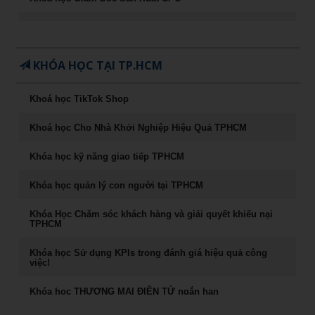
Khóa học CEO – Giám đốc điều hành chuyên nghiệp
Chuyên Khảo Chiến Lược Dẫn Đầu Trong Kinh Doanh
KHÓA HỌC TẠI TP.HCM
Chuyên Khảo Dụng Nhân Như Dụng Mộc
Khoá học TikTok Shop
Tư Duy Lãnh Đạo
Khoá học Cho Nhà Khởi Nghiệp Hiệu Quả TPHCM
Sống khỏe, trẻ, đẹp – nghệ thuật ăn uống cân bằng âm
dương
Khóa học kỹ năng giao tiếp TPHCM
Khóa học Marketing Digital
Khóa học quản lý con người tại TPHCM
khoá học Kỹ Năng Phỏng Vấn Tuyển Dụng
Khóa Học Chăm sóc khách hàng và giải quyết khiếu nại
TPHCM
Phong Thủy Trong Kinh Doanh Bất Động Sản và Nhà Ở
Khóa học Sử dụng KPIs trong đánh giá hiệu quả công
việc!
Rèn Luyện Văn Phong Của CEO
Khóa học THƯƠNG MẠI ĐIỆN TỬ ngắn hạn
Đào tạo Marketing Online Cấp Tốc