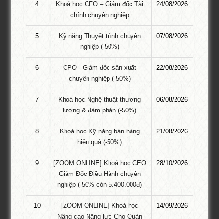
4
Khoá học CFO – Giám đốc Tài
24/08/2026
chính chuyên nghiệp
5
Kỹ năng Thuyết trình chuyên
07/08/2026
nghiệp (-50%)
6
CPO - Giám đốc sản xuất
22/08/2026
chuyên nghiệp (-50%)
7
Khoá học Nghệ thuật thương
06/08/2026
lượng & đàm phán (-50%)
KHÓA HỌC GỢI Ý
8
Khoá học Kỹ năng bán hàng
21/08/2026
Khóa Học KOC PRO – Kiếm tiền từ làm
hiệu quả (-50%)
video review sản phẩm
9
[ZOOM ONLINE] Khoá học CEO
28/10/2026
Bạn thường xuyên xem các video review mỹ phẩm, đồ công
Giám Đốc Điều Hành chuyên
nghệ, thời trang và tự hỏi: “Họ kiếm tiền bằng cách nào?” Câu trả
nghiệp (-50% còn 5.400.000đ)
lời là: Họ là KOC – những người tiêu dùng có sức ảnh hưởng.
Và bạn cũng có thể trở thành một KOC thành công như vậy,
10
[ZOOM ONLINE] Khoá học
14/09/2026
tham gia khoá …
Nâng cao Năng lực Cho Quản