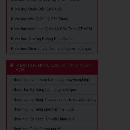
thủy
Khóa học Quản Đốc Sản Xuất
Chiến lược nguồn nhân lực trong thời kỳ 4.0
Chuyên khảo Phong thủy ứng dụng dành cho doanh nhân
Khóa học cho Quản Lý Cấp Trung
Kỹ Năng Lãnh Đạo Cao Cấp
Khóa học livestream bán hàng chuyên nghiệp
Khóa học dành cho Quản Lý Cấp Trung TPHCM
Làm thế nào số hóa trong doanh nghiệp
Khóa học Trưởng Phòng Kinh Doanh
Cách đăng bán hàng trên Facebook hiệu quả
Khóa học kỹ năng làm việc hiệu quả tại TPHCM
Khóa học Quản trị và Thu hồi công nợ hiệu quả
Khóa học Digital Marketing dành cho CMO
Học phân tích và báo cáo tài chính tại tphcm
Khoá học Kinh Doanh online chuyên nghiệp
KHÓA HỌC NÂNG CAO KỸ NĂNG NGẮN
khóa học kaizen 5s – hiểu đúng và làm đúng
HẠN
Khóa học Quản trị và Thu hồi công nợ hiệu quả
Khóa học livestream bán hàng chuyên nghiệp
Khóa học Quản trị mua hàng
Khoá học Nhân tướng học trong quản trị nhân sự
Khóa Học Kỹ năng bán hàng hiệu quả
Tuyển dụng, giữ và sa thải nhân viên
Khoá học Nhân tướng học nâng cao trong quản trị nhân
Khóa học kỹ năng Thuyết Trình Trước Đám Đông
sự
Khóa học dành cho Quản Lý Cấp Trung TPHCM
Khóa học kỹ năng giao tiếp hiệu quả
Khoá học Tài chính dành cho nhà quản trị không chuyên
Khóa học Trưởng phòng kinh doanh tại TPHCM
Khóa học Kỹ năng làm việc hiệu quả
Khoá học Xem chỉ tay biết người
Khóa Học đào tạo giảng viên nội bộ tại TPHCM
Khoá học Quản lý con người