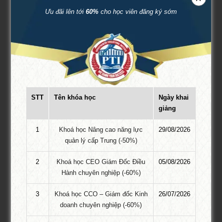
Ưu đãi lên tới
60%
cho học viên đăng ký sớm
Thẻ:
course_short
LIÊN HỆ ĐĂNG KÝ
Tư Vấn 24/7:
Ms. Thu Trang
Hotline:
087.947.3579
STT
Tên khóa học
Ngày khai
giảng
Zalo:
087.947.3579
Email: thutrangpti.dk@gmail.com
1
Khoá học Nâng cao năng lực
29/08/2026
quản lý cấp Trung (-50%)
Để lại một bình luận
2
Khoá học CEO Giám Đốc Điều
05/08/2026
Hành chuyên nghiệp (-60%)
Email của bạn sẽ không được hiển thị công khai.
Các trường bắt
3
Khoá học CCO – Giám đốc Kinh
26/07/2026
buộc được đánh dấu
*
doanh chuyên nghiệp (-60%)