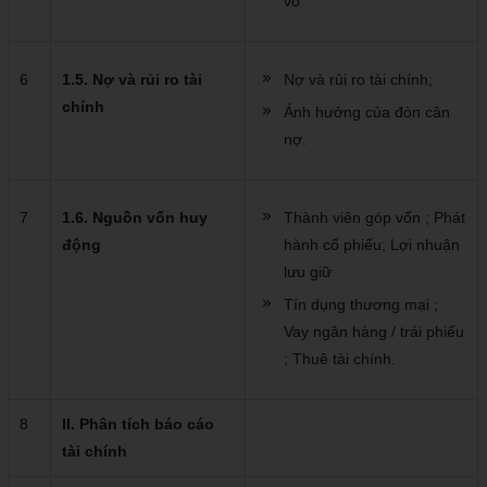
vố
6
1.5. Nợ và rủi ro tài
Nợ và rủi ro tài chính;
chính
Ảnh hưởng của đòn cân
nợ.
7
1.6. Nguồn vốn huy
Thành viên góp vốn ; Phát
động
hành cổ phiếu; Lợi nhuận
lưu giữ
Tín dụng thương mại ;
Vay ngân hàng / trái phiếu
; Thuê tài chính.
8
II. Phân tích báo cáo
tài chính