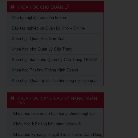
Khoá học quản lý kho tại TPHCM
KHÓA HỌC CHO QUẢN LÝ
Văn hóa lấy khách hàng làm trung tâm: từ chiến lược đến
Học cách kiểm soát tài chính doanh nghiệp tại tphcm
hành động
Đào tạo nghiệp vụ quản lý kho
Học phong thủy ứng dụng tại TPHCM
Đào tạo nghiệp vụ Quản Lý Kho – Online
Chuyên khảo Nói chuyện làm ăn dưới góc nhìn phong
thủy
Khóa học Quản Đốc Sản Xuất
Chiến lược nguồn nhân lực trong thời kỳ 4.0
Chuyên khảo Phong thủy ứng dụng dành cho doanh nhân
Khóa học cho Quản Lý Cấp Trung
Kỹ Năng Lãnh Đạo Cao Cấp
Khóa học livestream bán hàng chuyên nghiệp
Khóa học dành cho Quản Lý Cấp Trung TPHCM
Làm thế nào số hóa trong doanh nghiệp
Khóa học Trưởng Phòng Kinh Doanh
Cách đăng bán hàng trên Facebook hiệu quả
Khóa học kỹ năng làm việc hiệu quả tại TPHCM
Khóa học Quản trị và Thu hồi công nợ hiệu quả
Khóa học Digital Marketing dành cho CMO
Học phân tích và báo cáo tài chính tại tphcm
Khoá học Kinh Doanh online chuyên nghiệp
KHÓA HỌC NÂNG CAO KỸ NĂNG NGẮN
khóa học kaizen 5s – hiểu đúng và làm đúng
HẠN
Khóa học Quản trị và Thu hồi công nợ hiệu quả
Khóa học livestream bán hàng chuyên nghiệp
Khóa học Quản trị mua hàng
Khoá học Nhân tướng học trong quản trị nhân sự
Khóa Học Kỹ năng bán hàng hiệu quả
Tuyển dụng, giữ và sa thải nhân viên
Khoá học Nhân tướng học nâng cao trong quản trị nhân
Khóa học kỹ năng Thuyết Trình Trước Đám Đông