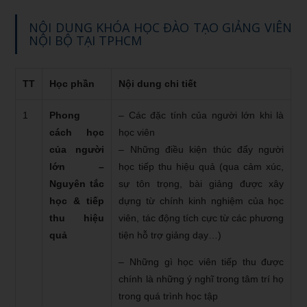
NỘI DUNG KHÓA HỌC ĐÀO TẠO GIẢNG VIÊN
NỘI BỘ TẠI TPHCM
TT
Học phần
Nội dung chi tiết
1
Phong
– Các đặc tính của người lớn khi là
cách học
học viên
của người
– Những điều kiện thúc đẩy người
lớn –
học tiếp thu hiệu quả (qua cảm xúc,
Nguyên tắc
sự tôn trọng, bài giảng được xây
học & tiếp
dựng từ chính kinh nghiệm của học
thu hiệu
viên, tác động tích cực từ các phương
quả
tiện hỗ trợ giảng dạy…)
– Những gì học viên tiếp thu được
chính là những ý nghĩ trong tâm trí họ
trong quá trình học tập