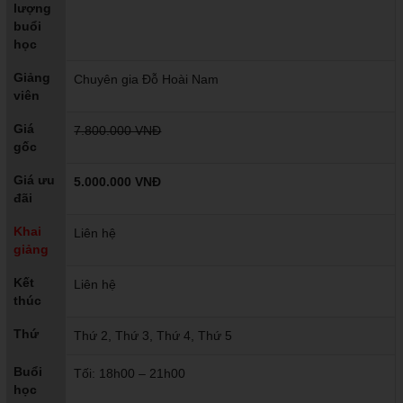
lượng
buổi
học
Giảng
Chuyên gia Đỗ Hoài Nam
viên
Giá
7.800.000 VNĐ
gốc
Giá ưu
5.000.000 VNĐ
đãi
Khai
Liên hệ
giảng
Kết
Liên hệ
thúc
Thứ
Thứ 2, Thứ 3, Thứ 4, Thứ 5
Buổi
Tối: 18h00 – 21h00
học