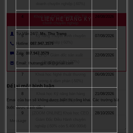
doanh chuyên nghiệp (-60%)
4
Khoá học CFO – Giám đốc Tài
24/08/2026
LIÊN HỆ ĐĂNG KÝ
chính chuyên nghiệp
Tư Vấn 24/7:
Ms. Thu Trang
5
Kỹ năng Thuyết trình chuyên
07/08/2026
nghiệp (-50%)
Hotline:
087.947.3579
Zalo:
087.947.3579
6
CPO - Giám đốc sản xuất
22/08/2026
chuyên nghiệp (-50%)
Email: thutrangpti.dk@gmail.com
7
Khoá học Nghệ thuật thương
06/08/2026
lượng & đàm phán (-50%)
Để lại một bình luận
8
Khoá học Kỹ năng bán hàng
21/08/2026
Email của bạn sẽ không được hiển thị công khai.
Các trường bắt
hiệu quả (-50%)
buộc được đánh dấu
*
9
[ZOOM ONLINE] Khoá học CEO
28/10/2026
Giám Đốc Điều Hành chuyên
nghiệp (-50% còn 5.400.000đ)