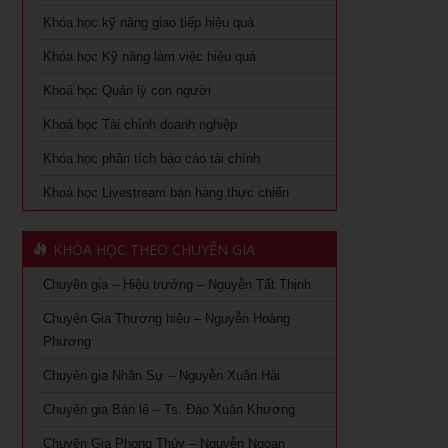
sự
Khóa học dành cho Quản Lý Cấp Trung TPHCM
Khóa học kỹ năng giao tiếp hiệu quả
Khoá học Tài chính dành cho nhà quản trị không chuyên
Khóa học Trưởng phòng kinh doanh tại TPHCM
Khóa học Kỹ năng làm việc hiệu quả
Khoá học Xem chỉ tay biết người
Khóa Học đào tạo giảng viên nội bộ tại TPHCM
Khoá học Quản lý con người
Khoá học quản lý con người
Khoá học Tài chính doanh nghiệp
Khóa Học Quản Đốc Sản Xuất Tại TPHCM
Khóa học phân tích báo cáo tài chính
Khoá học Quản Trị Trải Nghiệm Khách Hàng
Khóa Học Phong Thủy Chuyên Sâu Tại TPHCM
Khoá học Livestream bán hàng thực chiến
Ứng dụng AI trong bán hàng – Cách mạng hoá ngành bán
Khóa học phong thủy cho doanh nhân tại TPHCM
lẻ
KHÓA HỌC THEO CHUYÊN GIA
Khóa Học Giám Đốc Toàn Diện tại TPHCM
Khoá học Livestream bán hàng chuyên nghiệp từ A – Z
Chuyên gia – Hiệu trưởng – Nguyễn Tất Thịnh
Khóa Học CEO – Giám Đốc Điều Hành tại TPHCM
Khóa Học KOC PRO – Kiếm tiền từ làm video review sản
phẩm
Chuyên Gia Thương hiệu – Nguyễn Hoàng
Khóa Học Giám Đốc Tài Chính tại TPHCM
Phương
Khóa học Giám Đốc Nhân Sự tại TPHCM
Chuyên gia Nhân Sự – Nguyễn Xuân Hải
Chuyên gia Bán lẻ – Ts. Đào Xuân Khương
Khoá Học Giám Đốc Kinh Doanh tại TPHCM
Chuyên Gia Phong Thủy – Nguyễn Ngoan