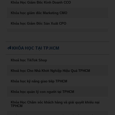
Khóa Học Giám Đốc Kinh Doanh CCO
Khóa học giám đốc Marketing CMO
Khóa học Giám Đốc Sản Xuất CPO
Khóa học CEO – Giám đốc điều hành chuyên nghiệp
Chuyên Khảo Chiến Lược Dẫn Đầu Trong Kinh Doanh
KHÓA HỌC TẠI TP.HCM
Chuyên Khảo Dụng Nhân Như Dụng Mộc
Khoá học TikTok Shop
Tư Duy Lãnh Đạo
Khoá học Cho Nhà Khởi Nghiệp Hiệu Quả TPHCM
Sống khỏe, trẻ, đẹp – nghệ thuật ăn uống cân bằng âm
dương
Khóa học kỹ năng giao tiếp TPHCM
Khóa học Marketing Digital
Khóa học quản lý con người tại TPHCM
khoá học Kỹ Năng Phỏng Vấn Tuyển Dụng
Khóa Học Chăm sóc khách hàng và giải quyết khiếu nại
TPHCM
Phong Thủy Trong Kinh Doanh Bất Động Sản và Nhà Ở