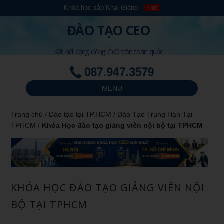
Khóa học sắp Khai Giảng
Hot
ĐÀO TẠO CEO
Kết nối cộng đồng CxO trên toàn quốc
087.947.3579
MENU
Trang chủ
/
Đào tạo tại TP.HCM
/
Đào Tạo Trung Hạn Tại
TPHCM
/
Khóa Học đào tạo giảng viên nội bộ tại TPHCM
KHÓA HỌC ĐÀO TẠO GIẢNG VIÊN NỘI
BỘ TẠI TPHCM