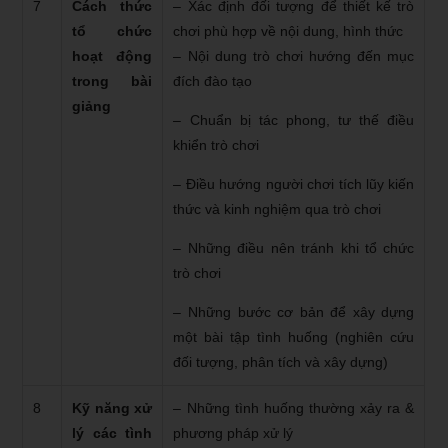
7
Cách thức
– Xác định đối tượng để thiết kế trò
tổ chức
chơi phù hợp về nội dung, hình thức
hoạt động
– Nội dung trò chơi hướng đến mục
trong bài
đích đào tạo
giảng
– Chuẩn bị tác phong, tư thế điều
khiển trò chơi
– Điều hướng người chơi tích lũy kiến
thức và kinh nghiệm qua trò chơi
– Những điều nên tránh khi tổ chức
trò chơi
– Những bước cơ bản để xây dựng
một bài tập tình huống (nghiên cứu
đối tượng, phân tích và xây dựng)
8
Kỹ năng xử
– Những tình huống thường xảy ra &
lý các tình
phương pháp xử lý