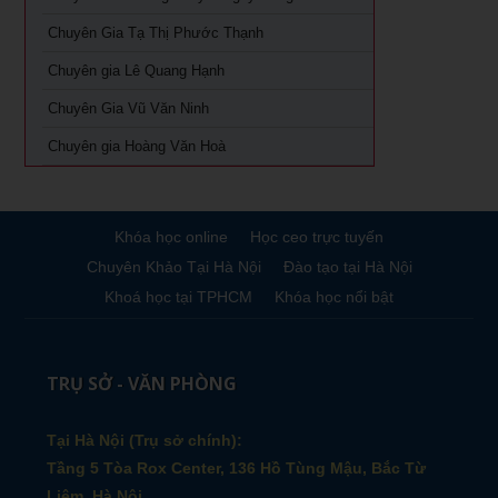
Khóa học giám đốc Marketing tại TPHCM
Chuyên Gia Tạ Thị Phước Thạnh
Khóa học giám đốc sản xuất tại tpHCM
Chuyên gia Lê Quang Hạnh
Chuyên Gia Vũ Văn Ninh
Chuyên gia Hoàng Văn Hoà
Khóa học online
Học ceo trực tuyến
Chuyên Khảo Tại Hà Nội
Đào tạo tại Hà Nội
Khoá học tại TPHCM
Khóa học nổi bật
TRỤ SỞ - VĂN PHÒNG
Tại Hà Nội (Trụ sở chính):
Tầng 5 Tòa Rox Center, 136 Hồ Tùng Mậu, Bắc Từ
Liêm, Hà Nội