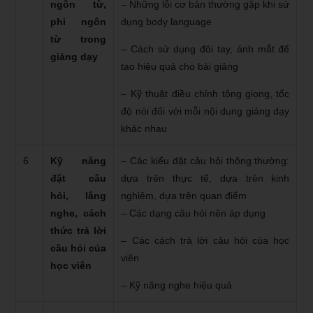
ngôn từ,
– Những lỗi cơ bản thường gặp khi sử
phi ngôn
dụng body language
từ trong
– Cách sử dụng đôi tay, ánh mắt để
giảng dạy
tạo hiệu quả cho bài giảng
– Kỹ thuật điều chỉnh tông giọng, tốc
độ nói đối với mỗi nội dung giảng dạy
khác nhau
6
Kỹ năng
– Các kiểu đặt câu hỏi thông thường:
đặt câu
dựa trên thực tế, dựa trên kinh
hỏi, lắng
nghiệm, dựa trên quan điểm
nghe, cách
– Các dạng câu hỏi nên áp dụng
thức trả lời
– Các cách trả lời câu hỏi của học
câu hỏi của
viên
học viên
– Kỹ năng nghe hiệu quả