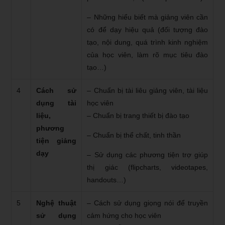
– Những hiểu biết mà giảng viên cần
có để dạy hiệu quả (đối tượng đào
tạo, nội dung, quá trình kinh nghiệm
của học viên, làm rõ mục tiêu đào
tạo…)
4
Cách sử
– Chuẩn bị tài liêu giảng viên, tài liệu
dụng tài
học viên
liệu,
– Chuẩn bị trang thiết bị đào tạo
phương
– Chuẩn bị thể chất, tinh thần
tiện giảng
dạy
– Sử dụng các phương tiện trợ giúp
thị giác (flipcharts, videotapes,
handouts…)
5
Nghệ thuật
– Cách sử dụng giọng nói để truyền
sử dụng
cảm hứng cho học viên