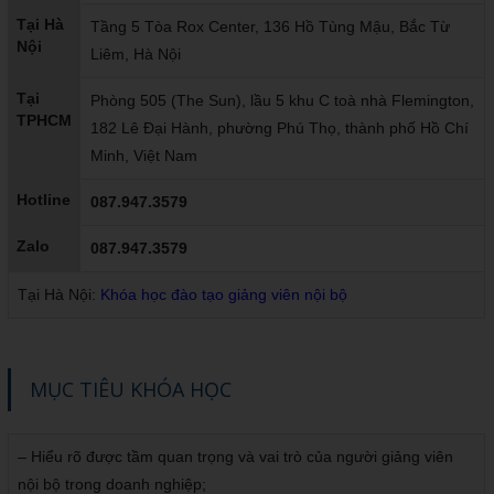
Tại Hà
Tầng 5 Tòa Rox Center, 136 Hồ Tùng Mậu, Bắc Từ
Nội
Liêm, Hà Nội
Tại
Phòng 505 (The Sun), lầu 5 khu C toà nhà Flemington,
TPHCM
182 Lê Đại Hành, phường Phú Thọ, thành phố Hồ Chí
Minh, Việt Nam
Hotline
087.947.3579
Zalo
087.947.3579
Tại Hà Nội:
Khóa học đào tạo giảng viên nội bộ
MỤC TIÊU KHÓA HỌC
– Hiểu rõ được tầm quan trọng và vai trò của người giảng viên
nội bộ trong doanh nghiệp;