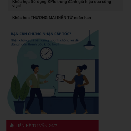
Khóa học Sử dụng KPIs trong đánh giá hiệu quả công
việc!
Rèn Luyện Văn Phong Của CEO
Khóa học THƯƠNG MẠI ĐIỆN TỬ ngắn hạn
Đào tạo Marketing Online Cấp Tốc
Cách đăng bán hàng trên Facebook hiệu quả
Khóa học phong thủy ứng dụng dành cho doanh nhân
Khóa học livestream bán hàng chuyên nghiệp
khóa học Livestream bán hàng đỉnh cao
Khóa học giám đốc kênh phân phối tại TPHCM
Chiến lược dẫn đầu và hệ vận hành 7S
Khóa học giám đốc chuỗi bán Lẻ tại TPHCM
Khóa học Quản Đốc Sản Xuất
Khóa Học Marketing Digital Tại HCM
Khóa học đào tạo giảng viên nội bộ
Khóa Học Đào tạo Marketing Online Cấp Tốc tại HCM
Khóa học Trưởng Phòng Kinh Doanh Chuyên Nghiệp
CEO & chiến lược tái cơ cấu doanh nghiệp sau khủng
Khóa học nâng cao năng lực Quản Trị cho Quản Lý Cấp
hoảng tại Hồ Chí Minh
Trung
1501 cách khen thưởng nhân viên
Phân tích hiệu quả đầu tư vốn cho doanh nghiệp
LIÊN HỆ TƯ VẤN 24/7
Xây dựng quản lý và phát triển kênh phân phối dành cho