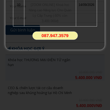
10
[ZOOM ONLINE] Khoá học
14/09/2026
Nâng cao Năng lực Cho Quản
Lý Cấp Trung (-50% còn
3.400.000đ)
087.947.3579
KHÓA HỌC GỢI Ý
Khóa học THƯƠNG MẠI ĐIỆN TỬ ngắn
hạn
10.800.000 VNĐ
5.400.000 VNĐ
CEO & chiến lược tái cơ cấu doanh
nghiệp sau khủng hoảng tại Hồ Chí Minh
10.800.000 VNĐ
5.400.000VNĐ