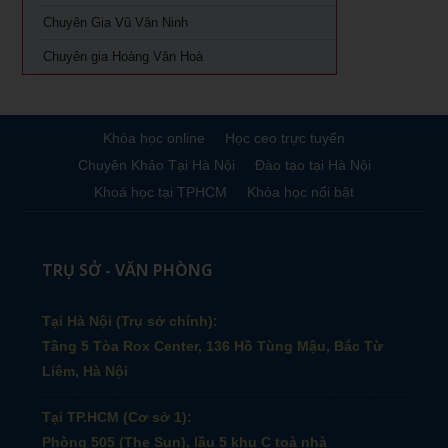
Chuyên Gia Vũ Văn Ninh
Chuyên gia Hoàng Văn Hoà
Khóa học online
Học ceo trực tuyến
Chuyên Khảo Tại Hà Nội
Đào tạo tại Hà Nội
Khoá học tại TPHCM
Khóa học nổi bật
TRỤ SỞ - VĂN PHÒNG
Tại Hà Nội (Trụ sở chính):
Tầng 5 Tòa Rox Center, 136 Hồ Tùng Mậu, Bắc Từ
Liêm, Hà Nội
Tại TP.HCM (Cơ sở 1):
Phòng 505 (The Sun), lầu 5 khu C toà nhà