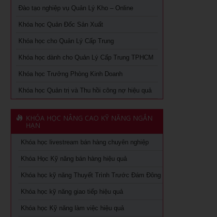
Học phong thủy ứng dụng tại TPHCM
Đào tạo nghiệp vụ Quản Lý Kho – Online
Chuyên khảo Nói chuyện làm ăn dưới góc nhìn phong
thủy
Khóa học Quản Đốc Sản Xuất
Chiến lược nguồn nhân lực trong thời kỳ 4.0
Chuyên khảo Phong thủy ứng dụng dành cho doanh nhân
Khóa học cho Quản Lý Cấp Trung
Kỹ Năng Lãnh Đạo Cao Cấp
Khóa học livestream bán hàng chuyên nghiệp
Khóa học dành cho Quản Lý Cấp Trung TPHCM
Làm thế nào số hóa trong doanh nghiệp
Khóa học Trưởng Phòng Kinh Doanh
Cách đăng bán hàng trên Facebook hiệu quả
Khóa học kỹ năng làm việc hiệu quả tại TPHCM
Khóa học Quản trị và Thu hồi công nợ hiệu quả
Khóa học Digital Marketing dành cho CMO
Học phân tích và báo cáo tài chính tại tphcm
Khoá học Kinh Doanh online chuyên nghiệp
KHÓA HỌC NÂNG CAO KỸ NĂNG NGẮN
khóa học kaizen 5s – hiểu đúng và làm đúng
HẠN
Khóa học Quản trị và Thu hồi công nợ hiệu quả
Khóa học livestream bán hàng chuyên nghiệp
Khóa học Quản trị mua hàng
Khoá học Nhân tướng học trong quản trị nhân sự
Khóa Học Kỹ năng bán hàng hiệu quả
Tuyển dụng, giữ và sa thải nhân viên
Khoá học Nhân tướng học nâng cao trong quản trị nhân
Khóa học kỹ năng Thuyết Trình Trước Đám Đông
sự
Khóa học dành cho Quản Lý Cấp Trung TPHCM
Khóa học kỹ năng giao tiếp hiệu quả
Khoá học Tài chính dành cho nhà quản trị không chuyên
Khóa học Trưởng phòng kinh doanh tại TPHCM
Khóa học Kỹ năng làm việc hiệu quả