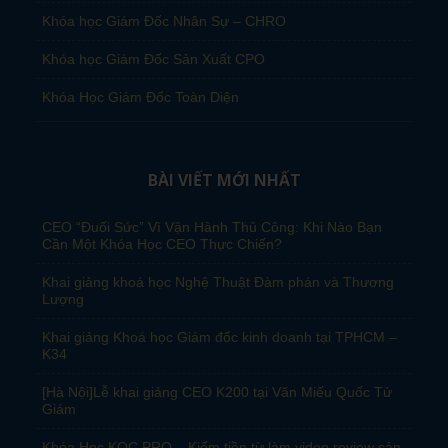
Khóa học Giám Đốc Nhân Sự – CHRO
Khóa học Giám Đốc Sản Xuất CPO
Khóa Học Giám Đốc Toàn Diện
BÀI VIẾT MỚI NHẤT
CEO “Đuối Sức” Vì Vận Hành Thủ Công: Khi Nào Bạn
Cần Một Khóa Học CEO Thực Chiến?
Khai giảng khoá học Nghệ Thuật Đàm phán và Thương
Lượng
Khai giảng Khoá học Giám đốc kinh doanh tại TPHCM –
K34
[Hà Nội]Lễ khai giảng CEO K200 tại Văn Miếu Quốc Tử
Giám
Khóa Học KOC PRO – Kiếm tiền từ làm video review sản