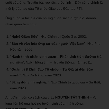
suốt của ông: Truyền bá, reo rắc, thức tỉnh – Đây cũng chính là
triết lý đào tạo của Tổ chức Giáo dục Đào tạo PTI.
Ông cũng là tác giả của những cuốn sách được giới doanh
nhân quan tâm như:
“
Nghề Giám Đốc
”, Nxb Chính trị Quốc Gia, 2002.
“
Bàn về văn hóa ứng xử của người Việt Nam
”, Nxb Phụ
Nữ, năm 2006.
“
Hành trình nhân sinh quan – Phản tỉnh trên đường trải
nghiệm
”, Nxb Thông tinh – Truyền thông, năm 2011.
“
Quản trị & lãnh đạo Tổ chức – Từ Giá trị đến Sức
mạnh
”, Nxb Đà Nẵng, năm 2020.
“
Sáng đời vinh nghiệp
”, Nxb Chính trị quốc gia – Sự thật,
năm 2023.
Anh/Chị muốn có sách của thầy
NGUYỄN TẤT THỊNH
– Vui
lòng liên hệ qua hotline tuyển sinh của nhà trường: