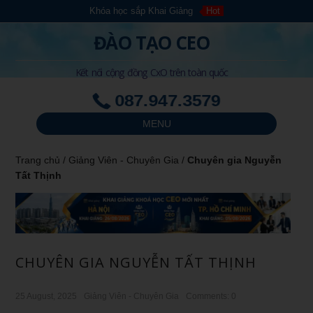
Khóa học sắp Khai Giảng
Hot
ĐÀO TẠO CEO
Kết nối cộng đồng CxO trên toàn quốc
087.947.3579
MENU
Trang chủ
/
Giảng Viên - Chuyên Gia
/
Chuyên gia Nguyễn
Tất Thịnh
CHUYÊN GIA NGUYỄN TẤT THỊNH
25 August, 2025
Giảng Viên - Chuyên Gia
Comments: 0