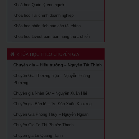
Khoá học Xem chỉ tay biết người
Khóa Học đào tạo giảng viên nội bộ tại TPHCM
Khoá học Quản lý con người
Khoá học quản lý con người
Khoá học Tài chính doanh nghiệp
Khóa Học Quản Đốc Sản Xuất Tại TPHCM
Khóa học phân tích báo cáo tài chính
Khoá học Quản Trị Trải Nghiệm Khách Hàng
Khóa Học Phong Thủy Chuyên Sâu Tại TPHCM
Khoá học Livestream bán hàng thực chiến
Ứng dụng AI trong bán hàng – Cách mạng hoá ngành bán
Khóa học phong thủy cho doanh nhân tại TPHCM
lẻ
KHÓA HỌC THEO CHUYÊN GIA
Khóa Học Giám Đốc Toàn Diện tại TPHCM
Khoá học Livestream bán hàng chuyên nghiệp từ A – Z
Chuyên gia – Hiệu trưởng – Nguyễn Tất Thịnh
Khóa Học CEO – Giám Đốc Điều Hành tại TPHCM
Khóa Học KOC PRO – Kiếm tiền từ làm video review sản
phẩm
Chuyên Gia Thương hiệu – Nguyễn Hoàng
Khóa Học Giám Đốc Tài Chính tại TPHCM
Phương
Khóa học Giám Đốc Nhân Sự tại TPHCM
Chuyên gia Nhân Sự – Nguyễn Xuân Hải
Chuyên gia Bán lẻ – Ts. Đào Xuân Khương
Khoá Học Giám Đốc Kinh Doanh tại TPHCM
Chuyên Gia Phong Thủy – Nguyễn Ngoan
Khóa học giám đốc Marketing tại TPHCM
Chuyên Gia Tạ Thị Phước Thạnh
Khóa học giám đốc sản xuất tại tpHCM
Chuyên gia Lê Quang Hạnh