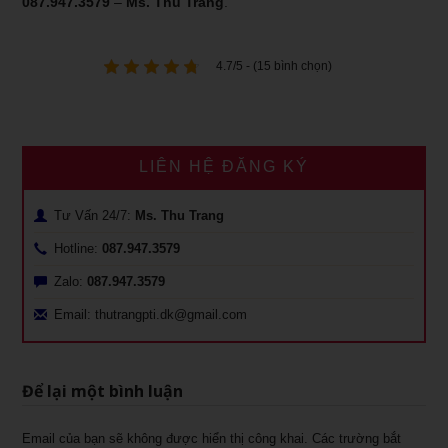
087.947.3579
–
Ms. Thu Trang
.
4.7/5 - (15 bình chọn)
LIÊN HỆ ĐĂNG KÝ
Tư Vấn 24/7:
Ms. Thu Trang
Hotline:
087.947.3579
Zalo:
087.947.3579
Email: thutrangpti.dk@gmail.com
Để lại một bình luận
Email của bạn sẽ không được hiển thị công khai.
Các trường bắt