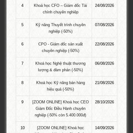
sỹ quản trị kinh doanh Kinh nghiệm điều hành doanh nghiệp • Chủ
4
Khoá học CFO – Giám đốc Tài
24/08/2026
…
chính chuyên nghiệp
Chuyên gia Phạm Hoàng Ngân
5
Kỹ năng Thuyết trình chuyên
07/08/2026
Danh sách khoá học đào tạo bởi Giảng Viên Khóa học Giám Đốc
nghiệp (-50%)
Sản Xuất CPO Danh sách toàn bộ Giảng Viên
6
CPO - Giám đốc sản xuất
22/08/2026
KHÓA HỌC TẠI HÀ NỘI
chuyên nghiệp (-50%)
7
Khoá học Nghệ thuật thương
06/08/2026
Khóa Học Giám Đốc Toàn Diện
lượng & đàm phán (-50%)
Khóa học Giám Đốc Nhân Sự – CHRO
8
Khoá học Kỹ năng bán hàng
21/08/2026
Khóa Học Giám Đốc Tài Chính CFO Chuyên Nghiêp
hiệu quả (-50%)
Phong thủy ứng dụng dành cho doanh nhân
9
[ZOOM ONLINE] Khoá học CEO
28/10/2026
Giám Đốc Điều Hành chuyên
Khóa Học Giám Đốc Kinh Doanh CCO
nghiệp (-50% còn 5.400.000đ)
Khóa học giám đốc Marketing CMO
10
[ZOOM ONLINE] Khoá học
14/09/2026