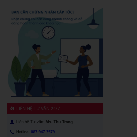
Cách đăng bán hàng trên Facebook hiệu quả
Khóa học phong thủy ứng dụng dành cho doanh nhân
Khóa học livestream bán hàng chuyên nghiệp
khóa học Livestream bán hàng đỉnh cao
Khóa học giám đốc kênh phân phối tại TPHCM
Chiến lược dẫn đầu và hệ vận hành 7S
Khóa học giám đốc chuỗi bán Lẻ tại TPHCM
Khóa học Quản Đốc Sản Xuất
Khóa Học Marketing Digital Tại HCM
Khóa học đào tạo giảng viên nội bộ
Khóa Học Đào tạo Marketing Online Cấp Tốc tại HCM
Khóa học Trưởng Phòng Kinh Doanh Chuyên Nghiệp
CEO & chiến lược tái cơ cấu doanh nghiệp sau khủng
Khóa học nâng cao năng lực Quản Trị cho Quản Lý Cấp
hoảng tại Hồ Chí Minh
Trung
1501 cách khen thưởng nhân viên
Phân tích hiệu quả đầu tư vốn cho doanh nghiệp
LIÊN HỆ TƯ VẤN 24/7
Xây dựng quản lý và phát triển kênh phân phối dành cho
Khóa học kỹ năng giao tiếp hiệu quả
CEO
Liên hệ Tư vấn:
Ms. Thu Trang
Khóa học quản trị dòng tiền
Xây dựng quản lý và phát triển cửa hàng doanh nghiệp!
Hotline:
087.947.3579