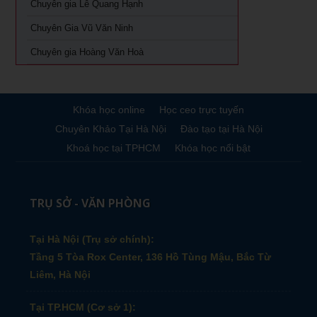
Chuyên gia Lê Quang Hạnh
Chuyên Gia Vũ Văn Ninh
Chuyên gia Hoàng Văn Hoà
Khóa học online
Học ceo trực tuyến
Chuyên Khảo Tại Hà Nội
Đào tạo tại Hà Nội
Khoá học tại TPHCM
Khóa học nổi bật
TRỤ SỞ - VĂN PHÒNG
Tại Hà Nội (Trụ sở chính):
Tầng 5 Tòa Rox Center, 136 Hồ Tùng Mậu, Bắc Từ
Liêm, Hà Nội
Tại TP.HCM (Cơ sở 1):