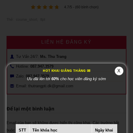
4.7/5 - (60 bình chọn)
Thẻ:
course_short
,
ttpt
LIÊN HỆ ĐĂNG KÝ
Tư Vấn 24/7:
Ms. Thu Trang
Hotline:
087.947.3579
X
HOT KHAI GIẢNG THÁNG 08
Zalo:
087.947.3579
Ưu đãi lên tới
60%
cho học viên đăng ký sớm
Email: thutrangpti.dk@gmail.com
Để lại một bình luận
Email của bạn sẽ không được hiển thị công khai.
Các trường bắt
buộc được đánh dấu
*
STT
Tên khóa học
Ngày khai