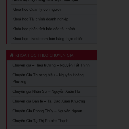
Khoá học Xem chỉ tay biết người
Khóa Học đào tạo giảng viên nội bộ tại TPHCM
Khoá học Quản lý con người
Khoá học quản lý con người
Khoá học Tài chính doanh nghiệp
Khóa Học Quản Đốc Sản Xuất Tại TPHCM
Khóa học phân tích báo cáo tài chính
Khoá học Quản Trị Trải Nghiệm Khách Hàng
Khóa Học Phong Thủy Chuyên Sâu Tại TPHCM
Khoá học Livestream bán hàng thực chiến
Ứng dụng AI trong bán hàng – Cách mạng hoá ngành bán
Khóa học phong thủy cho doanh nhân tại TPHCM
lẻ
KHÓA HỌC THEO CHUYÊN GIA
Khóa Học Giám Đốc Toàn Diện tại TPHCM
Khoá học Livestream bán hàng chuyên nghiệp từ A – Z
Chuyên gia – Hiệu trưởng – Nguyễn Tất Thịnh
Khóa Học CEO – Giám Đốc Điều Hành tại TPHCM
Khóa Học KOC PRO – Kiếm tiền từ làm video review sản
phẩm
Chuyên Gia Thương hiệu – Nguyễn Hoàng
Khóa Học Giám Đốc Tài Chính tại TPHCM
Phương
Khóa học Giám Đốc Nhân Sự tại TPHCM
Chuyên gia Nhân Sự – Nguyễn Xuân Hải
Chuyên gia Bán lẻ – Ts. Đào Xuân Khương
Khoá Học Giám Đốc Kinh Doanh tại TPHCM
Chuyên Gia Phong Thủy – Nguyễn Ngoan
Khóa học giám đốc Marketing tại TPHCM
Chuyên Gia Tạ Thị Phước Thạnh
Khóa học giám đốc sản xuất tại tpHCM