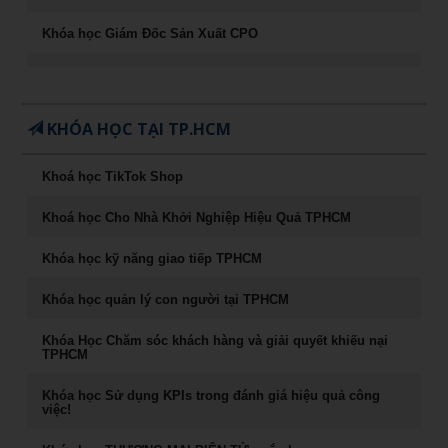
Khóa học Giám Đốc Sản Xuất CPO
Khóa học CEO – Giám đốc điều hành chuyên nghiệp
Chuyên Khảo Chiến Lược Dẫn Đầu Trong Kinh Doanh
KHÓA HỌC TẠI TP.HCM
Chuyên Khảo Dụng Nhân Như Dụng Mộc
Khoá học TikTok Shop
Tư Duy Lãnh Đạo
Khoá học Cho Nhà Khởi Nghiệp Hiệu Quả TPHCM
Sống khỏe, trẻ, đẹp – nghệ thuật ăn uống cân bằng âm
dương
Khóa học kỹ năng giao tiếp TPHCM
Khóa học Marketing Digital
Khóa học quản lý con người tại TPHCM
khoá học Kỹ Năng Phỏng Vấn Tuyển Dụng
Khóa Học Chăm sóc khách hàng và giải quyết khiếu nại
TPHCM
Phong Thủy Trong Kinh Doanh Bất Động Sản và Nhà Ở
Khóa học Sử dụng KPIs trong đánh giá hiệu quả công
việc!
Rèn Luyện Văn Phong Của CEO