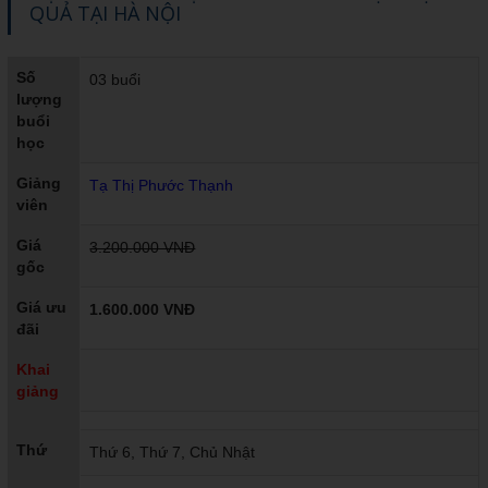
QUẢ TẠI HÀ NỘI
Số
03 buổi
lượng
buổi
học
Giảng
Tạ Thị Phước Thạnh
viên
Giá
3.200.000 VNĐ
gốc
Giá ưu
1.600.000 VNĐ
đãi
Khai
giảng
Thứ
Thứ 6, Thứ 7, Chủ Nhật