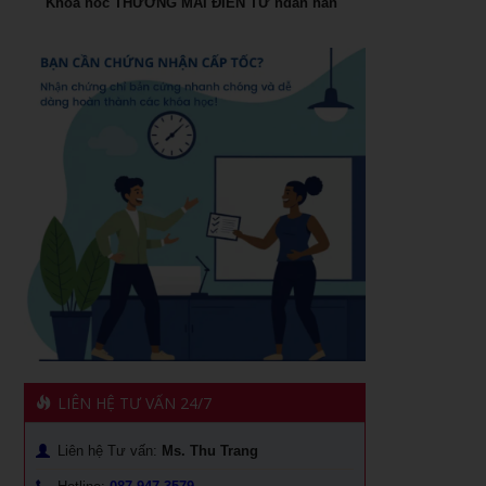
Khóa học THƯƠNG MẠI ĐIỆN TỬ ngắn hạn
Đào tạo Marketing Online Cấp Tốc
Cách đăng bán hàng trên Facebook hiệu quả
Khóa học phong thủy ứng dụng dành cho doanh nhân
Khóa học livestream bán hàng chuyên nghiệp
khóa học Livestream bán hàng đỉnh cao
Khóa học giám đốc kênh phân phối tại TPHCM
Chiến lược dẫn đầu và hệ vận hành 7S
Khóa học giám đốc chuỗi bán Lẻ tại TPHCM
Khóa học Quản Đốc Sản Xuất
Khóa Học Marketing Digital Tại HCM
Khóa học đào tạo giảng viên nội bộ
Khóa Học Đào tạo Marketing Online Cấp Tốc tại HCM
Khóa học Trưởng Phòng Kinh Doanh Chuyên Nghiệp
CEO & chiến lược tái cơ cấu doanh nghiệp sau khủng
Khóa học nâng cao năng lực Quản Trị cho Quản Lý Cấp
hoảng tại Hồ Chí Minh
Trung
1501 cách khen thưởng nhân viên
Phân tích hiệu quả đầu tư vốn cho doanh nghiệp
LIÊN HỆ TƯ VẤN 24/7
Xây dựng quản lý và phát triển kênh phân phối dành cho
Khóa học kỹ năng giao tiếp hiệu quả
CEO
Liên hệ Tư vấn:
Ms. Thu Trang
Khóa học quản trị dòng tiền
Xây dựng quản lý và phát triển cửa hàng doanh nghiệp!