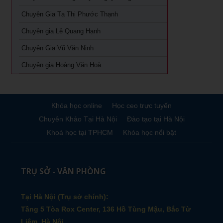
Khóa học giám đốc Marketing tại TPHCM
Chuyên Gia Tạ Thị Phước Thạnh
Khóa học giám đốc sản xuất tại tpHCM
Chuyên gia Lê Quang Hạnh
Chuyên Gia Vũ Văn Ninh
Chuyên gia Hoàng Văn Hoà
Khóa học online
Học ceo trực tuyến
Chuyên Khảo Tại Hà Nội
Đào tạo tại Hà Nội
Khoá học tại TPHCM
Khóa học nổi bật
TRỤ SỞ - VĂN PHÒNG
Tại Hà Nội (Trụ sở chính):
Tầng 5 Tòa Rox Center, 136 Hồ Tùng Mậu, Bắc Từ
Liêm, Hà Nội