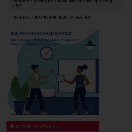
Khóa học Sử dụng KPIs trong đánh giá hiệu quả công
việc!
Rèn Luyện Văn Phong Của CEO
Khóa học THƯƠNG MẠI ĐIỆN TỬ ngắn hạn
Đào tạo Marketing Online Cấp Tốc
Cách đăng bán hàng trên Facebook hiệu quả
Khóa học phong thủy ứng dụng dành cho doanh nhân
Khóa học livestream bán hàng chuyên nghiệp
khóa học Livestream bán hàng đỉnh cao
Khóa học giám đốc kênh phân phối tại TPHCM
Chiến lược dẫn đầu và hệ vận hành 7S
Khóa học giám đốc chuỗi bán Lẻ tại TPHCM
Khóa học Quản Đốc Sản Xuất
Khóa Học Marketing Digital Tại HCM
Khóa học đào tạo giảng viên nội bộ
Khóa Học Đào tạo Marketing Online Cấp Tốc tại HCM
Khóa học Trưởng Phòng Kinh Doanh Chuyên Nghiệp
CEO & chiến lược tái cơ cấu doanh nghiệp sau khủng
Khóa học nâng cao năng lực Quản Trị cho Quản Lý Cấp
hoảng tại Hồ Chí Minh
Trung
1501 cách khen thưởng nhân viên
Phân tích hiệu quả đầu tư vốn cho doanh nghiệp
LIÊN HỆ TƯ VẤN 24/7
Xây dựng quản lý và phát triển kênh phân phối dành cho