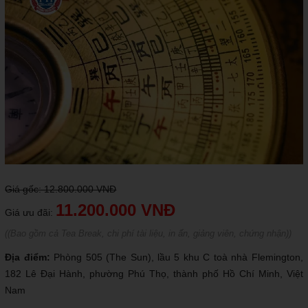
Giá gốc: 12.800.000 VNĐ
11.200.000 VNĐ
Giá ưu đãi:
((Bao gồm cả Tea Break, chi phí tài liệu, in ấn, giảng viên, chứng nhận))
Địa điểm:
Phòng 505 (The Sun), lầu 5 khu C toà nhà Flemington,
182 Lê Đại Hành, phường Phú Thọ, thành phố Hồ Chí Minh, Việt
Nam