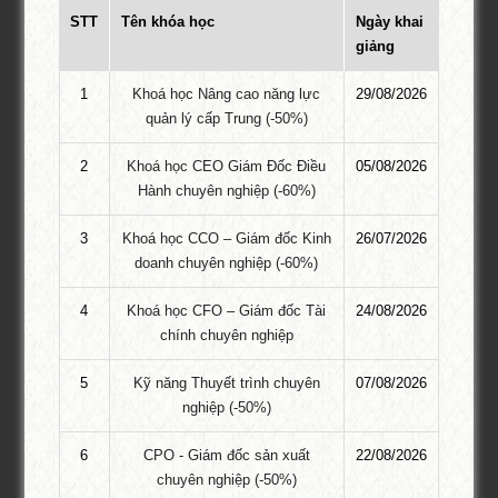
STT
Tên khóa học
Ngày khai
giảng
LIÊN HỆ ĐĂNG KÝ
1
Khoá học Nâng cao năng lực
29/08/2026
quản lý cấp Trung (-50%)
Tư Vấn 24/7:
Ms. Thu Trang
Hotline:
087.947.3579
2
Khoá học CEO Giám Đốc Điều
05/08/2026
Hành chuyên nghiệp (-60%)
Zalo:
087.947.3579
Email: thutrangpti.dk@gmail.com
3
Khoá học CCO – Giám đốc Kinh
26/07/2026
doanh chuyên nghiệp (-60%)
4
Khoá học CFO – Giám đốc Tài
24/08/2026
Để lại một bình luận
chính chuyên nghiệp
Email của bạn sẽ không được hiển thị công khai.
Các trường bắt
5
Kỹ năng Thuyết trình chuyên
07/08/2026
buộc được đánh dấu
*
nghiệp (-50%)
6
CPO - Giám đốc sản xuất
22/08/2026
chuyên nghiệp (-50%)