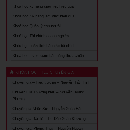
Khóa học dành cho Quản Lý Cấp Trung TPHCM
Khóa học kỹ năng giao tiếp hiệu quả
Khoá học Tài chính dành cho nhà quản trị không chuyên
Khóa học Trưởng phòng kinh doanh tại TPHCM
Khóa học Kỹ năng làm việc hiệu quả
Khoá học Xem chỉ tay biết người
Khóa Học đào tạo giảng viên nội bộ tại TPHCM
Khoá học Quản lý con người
Khoá học quản lý con người
Khoá học Tài chính doanh nghiệp
Khóa Học Quản Đốc Sản Xuất Tại TPHCM
Khóa học phân tích báo cáo tài chính
Khoá học Quản Trị Trải Nghiệm Khách Hàng
Khóa Học Phong Thủy Chuyên Sâu Tại TPHCM
Khoá học Livestream bán hàng thực chiến
Ứng dụng AI trong bán hàng – Cách mạng hoá ngành bán
Khóa học phong thủy cho doanh nhân tại TPHCM
lẻ
KHÓA HỌC THEO CHUYÊN GIA
Khóa Học Giám Đốc Toàn Diện tại TPHCM
Khoá học Livestream bán hàng chuyên nghiệp từ A – Z
Chuyên gia – Hiệu trưởng – Nguyễn Tất Thịnh
Khóa Học CEO – Giám Đốc Điều Hành tại TPHCM
Khóa Học KOC PRO – Kiếm tiền từ làm video review sản
phẩm
Chuyên Gia Thương hiệu – Nguyễn Hoàng
Khóa Học Giám Đốc Tài Chính tại TPHCM
Phương
Khóa học Giám Đốc Nhân Sự tại TPHCM
Chuyên gia Nhân Sự – Nguyễn Xuân Hải
Chuyên gia Bán lẻ – Ts. Đào Xuân Khương
Khoá Học Giám Đốc Kinh Doanh tại TPHCM
Chuyên Gia Phong Thủy – Nguyễn Ngoan