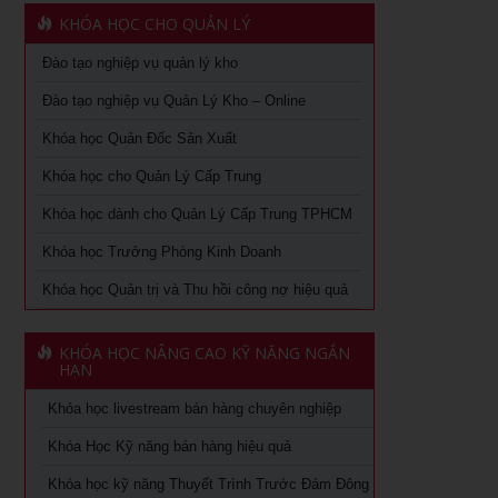
Khoá học quản lý kho tại TPHCM
KHÓA HỌC CHO QUẢN LÝ
Văn hóa lấy khách hàng làm trung tâm: từ chiến lược đến
Học cách kiểm soát tài chính doanh nghiệp tại tphcm
hành động
Đào tạo nghiệp vụ quản lý kho
Học phong thủy ứng dụng tại TPHCM
Đào tạo nghiệp vụ Quản Lý Kho – Online
Chuyên khảo Nói chuyện làm ăn dưới góc nhìn phong
thủy
Khóa học Quản Đốc Sản Xuất
Chiến lược nguồn nhân lực trong thời kỳ 4.0
Chuyên khảo Phong thủy ứng dụng dành cho doanh nhân
Khóa học cho Quản Lý Cấp Trung
Kỹ Năng Lãnh Đạo Cao Cấp
Khóa học livestream bán hàng chuyên nghiệp
Khóa học dành cho Quản Lý Cấp Trung TPHCM
Làm thế nào số hóa trong doanh nghiệp
Khóa học Trưởng Phòng Kinh Doanh
Cách đăng bán hàng trên Facebook hiệu quả
Khóa học kỹ năng làm việc hiệu quả tại TPHCM
Khóa học Quản trị và Thu hồi công nợ hiệu quả
Khóa học Digital Marketing dành cho CMO
Học phân tích và báo cáo tài chính tại tphcm
Khoá học Kinh Doanh online chuyên nghiệp
KHÓA HỌC NÂNG CAO KỸ NĂNG NGẮN
khóa học kaizen 5s – hiểu đúng và làm đúng
HẠN
Khóa học Quản trị và Thu hồi công nợ hiệu quả
Khóa học livestream bán hàng chuyên nghiệp
Khóa học Quản trị mua hàng
Khoá học Nhân tướng học trong quản trị nhân sự
Khóa Học Kỹ năng bán hàng hiệu quả
Tuyển dụng, giữ và sa thải nhân viên
Khoá học Nhân tướng học nâng cao trong quản trị nhân
Khóa học kỹ năng Thuyết Trình Trước Đám Đông
sự