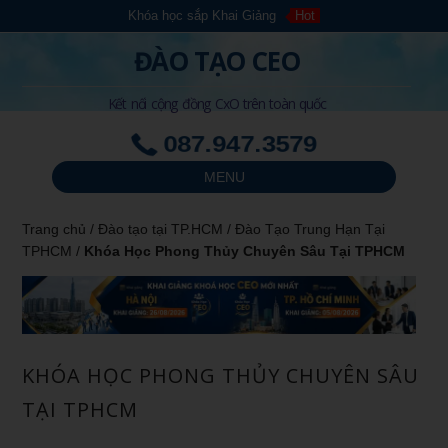
Khóa học sắp Khai Giảng
Hot
ĐÀO TẠO CEO
Kết nối cộng đồng CxO trên toàn quốc
087.947.3579
MENU
Trang chủ
/
Đào tạo tại TP.HCM
/
Đào Tạo Trung Hạn Tại
TPHCM
/
Khóa Học Phong Thủy Chuyên Sâu Tại TPHCM
KHÓA HỌC PHONG THỦY CHUYÊN SÂU
TẠI TPHCM