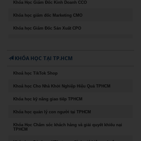
Khóa Học Giám Đốc Kinh Doanh CCO
Khóa học giám đốc Marketing CMO
Khóa học Giám Đốc Sản Xuất CPO
Khóa học CEO – Giám đốc điều hành chuyên nghiệp
Chuyên Khảo Chiến Lược Dẫn Đầu Trong Kinh Doanh
KHÓA HỌC TẠI TP.HCM
Chuyên Khảo Dụng Nhân Như Dụng Mộc
Khoá học TikTok Shop
Tư Duy Lãnh Đạo
Khoá học Cho Nhà Khởi Nghiệp Hiệu Quả TPHCM
Sống khỏe, trẻ, đẹp – nghệ thuật ăn uống cân bằng âm
dương
Khóa học kỹ năng giao tiếp TPHCM
Khóa học Marketing Digital
Khóa học quản lý con người tại TPHCM
khoá học Kỹ Năng Phỏng Vấn Tuyển Dụng
Khóa Học Chăm sóc khách hàng và giải quyết khiếu nại
TPHCM
Phong Thủy Trong Kinh Doanh Bất Động Sản và Nhà Ở