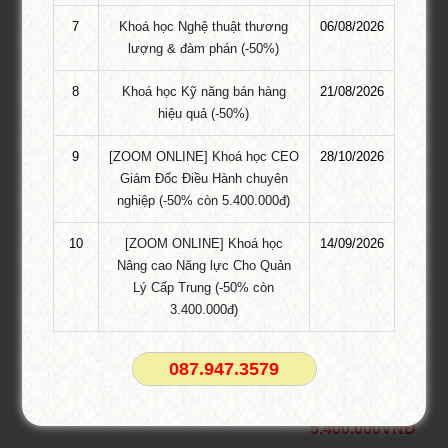
7
Khoá học Nghệ thuật thương
06/08/2026
lượng & đàm phán (-50%)
8
Khoá học Kỹ năng bán hàng
21/08/2026
hiệu quả (-50%)
9
[ZOOM ONLINE] Khoá học CEO
28/10/2026
Giám Đốc Điều Hành chuyên
KHÓA HỌC GỢI Ý
nghiệp (-50% còn 5.400.000đ)
Khóa học THƯƠNG MẠI ĐIỆN TỬ ngắn
10
[ZOOM ONLINE] Khoá học
14/09/2026
hạn
Nâng cao Năng lực Cho Quản
Lý Cấp Trung (-50% còn
10.800.000 VNĐ
3.400.000đ)
5.400.000 VNĐ
CEO & chiến lược tái cơ cấu doanh
087.947.3579
nghiệp sau khủng hoảng tại Hồ Chí Minh
10.800.000 VNĐ
5.400.000VNĐ