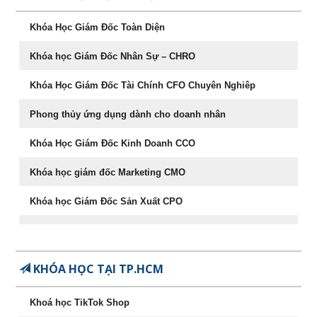
Khóa Học Giám Đốc Toàn Diện
Khóa học Giám Đốc Nhân Sự – CHRO
Khóa Học Giám Đốc Tài Chính CFO Chuyên Nghiêp
HOT KHAI GIẢNG THÁNG 08
X
Phong thủy ứng dụng dành cho doanh nhân
Ưu đãi lên tới
60%
cho học viên đăng ký sớm
Khóa Học Giám Đốc Kinh Doanh CCO
Khóa học giám đốc Marketing CMO
Khóa học Giám Đốc Sản Xuất CPO
Khóa học CEO – Giám đốc điều hành chuyên nghiệp
STT
Tên khóa học
Ngày khai
giảng
Chuyên Khảo Chiến Lược Dẫn Đầu Trong Kinh Doanh
KHÓA HỌC TẠI TP.HCM
1
Khoá học Nâng cao năng lực
29/08/2026
Chuyên Khảo Dụng Nhân Như Dụng Mộc
quản lý cấp Trung (-50%)
Khoá học TikTok Shop