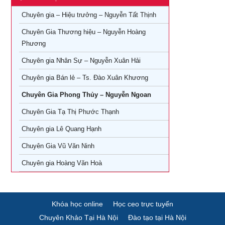
Khoá học Livestream bán hàng chuyên nghiệp từ A – Z
Chuyên gia – Hiệu trưởng – Nguyễn Tất Thịnh
Khóa Học CEO – Giám Đốc Điều Hành tại TPHCM
Khóa Học KOC PRO – Kiếm tiền từ làm video review sản
phẩm
Chuyên Gia Thương hiệu – Nguyễn Hoàng
Khóa Học Giám Đốc Tài Chính tại TPHCM
Phương
Khóa học Giám Đốc Nhân Sự tại TPHCM
Chuyên gia Nhân Sự – Nguyễn Xuân Hải
Chuyên gia Bán lẻ – Ts. Đào Xuân Khương
Khoá Học Giám Đốc Kinh Doanh tại TPHCM
Chuyên Gia Phong Thủy – Nguyễn Ngoan
Khóa học giám đốc Marketing tại TPHCM
Chuyên Gia Tạ Thị Phước Thạnh
Khóa học giám đốc sản xuất tại tpHCM
Chuyên gia Lê Quang Hạnh
Chuyên Gia Vũ Văn Ninh
Chuyên gia Hoàng Văn Hoà
Khóa học online
Học ceo trực tuyến
Chuyên Khảo Tại Hà Nội
Đào tạo tại Hà Nội