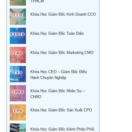
Học quản lý tài chính dành cho các nhà quản trị không
TPHCM
chuyên
Đào tạo nghiệp vụ quản lý kho
Khóa Học Giám Đốc Kinh Doanh CCO
Kỹ năng bán hàng qua điện thoại
Khoá học Sử dụng KPIs đánh giá hiệu quả công việc
Quản trị cuộc đời – Ts. Lê Thẩm Dương
Khóa Học Giám Đốc Toàn Diện
Xây dựng, quản lý & phát triển kênh phân phối dành cho
CEO
Khóa học quản trị và thu hồi công nợ TPHCM
Xây dựng, quản lý và phát triển cửa hàng của doanh
Học kỹ năng phỏng vấn tuyển dụng tại Tphcm
Khóa Học Giám Đốc Marketing CMO
nghiệp
Ứng dụng phong thủy vào xây dựng thương hiệu
Khóa học đàm phán thương lượng
Khóa Học CEO – Giám Đốc Điều
Sống khỏe trẻ đẹp – Nghệ thuật ăn uống cân bằng âm
Hành Chuyên Nghiệp
Khóa Học Kỹ năng bán hàng hiệu quả
dương
Khóa học Thuyết Trình Trước Đám Đông
Khóa Học Giám Đốc Nhân Sự –
Khoá học nhân tướng học Nâng Cao trong quản trị nhân
CHRO
sự TPHCM
Khoá học Tài chính doanh nghiệp
Khoá học Nhân tướng học trong quản trị nhân sự TPHCM
Khóa Học Giám Đốc Sản Xuất CPO
Học phong thủy trong điều hành doanh nghiệp
Học phong thủy cho ngày tết tại tphcm
CEO & chiến lược tái cơ cấu doanh nghiệp sau khủng
Khóa Học Giám Đốc Kênh Phân Phối
hoảng