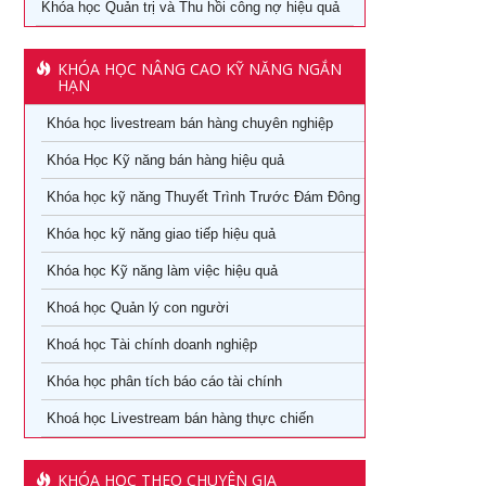
Khóa học Quản trị và Thu hồi công nợ hiệu quả
Khóa học Digital Marketing dành cho CMO
Học phân tích và báo cáo tài chính tại tphcm
Khoá học Kinh Doanh online chuyên nghiệp
KHÓA HỌC NÂNG CAO KỸ NĂNG NGẮN
khóa học kaizen 5s – hiểu đúng và làm đúng
HẠN
Khóa học Quản trị và Thu hồi công nợ hiệu quả
Khóa học livestream bán hàng chuyên nghiệp
Khóa học Quản trị mua hàng
Khoá học Nhân tướng học trong quản trị nhân sự
Khóa Học Kỹ năng bán hàng hiệu quả
Tuyển dụng, giữ và sa thải nhân viên
Khoá học Nhân tướng học nâng cao trong quản trị nhân
Khóa học kỹ năng Thuyết Trình Trước Đám Đông
sự
Khóa học dành cho Quản Lý Cấp Trung TPHCM
Khóa học kỹ năng giao tiếp hiệu quả
Khoá học Tài chính dành cho nhà quản trị không chuyên
Khóa học Trưởng phòng kinh doanh tại TPHCM
Khóa học Kỹ năng làm việc hiệu quả
Khoá học Xem chỉ tay biết người
Khóa Học đào tạo giảng viên nội bộ tại TPHCM
Khoá học Quản lý con người
Khoá học quản lý con người
Khoá học Tài chính doanh nghiệp
Khóa Học Quản Đốc Sản Xuất Tại TPHCM
Khóa học phân tích báo cáo tài chính
Khoá học Quản Trị Trải Nghiệm Khách Hàng
Khóa Học Phong Thủy Chuyên Sâu Tại TPHCM
Khoá học Livestream bán hàng thực chiến
Ứng dụng AI trong bán hàng – Cách mạng hoá ngành bán
Khóa học phong thủy cho doanh nhân tại TPHCM
lẻ
KHÓA HỌC THEO CHUYÊN GIA
Khóa Học Giám Đốc Toàn Diện tại TPHCM