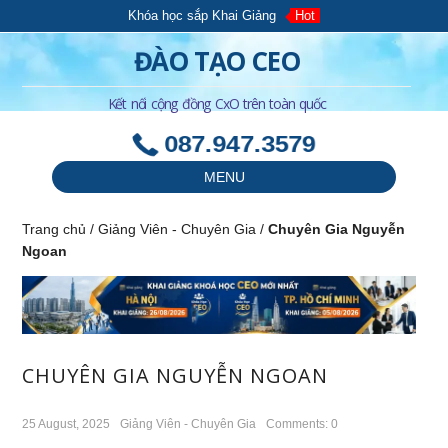
Khóa học sắp Khai Giảng
Hot
ĐÀO TẠO CEO
Kết nối cộng đồng CxO trên toàn quốc
087.947.3579
MENU
Trang chủ
/
Giảng Viên - Chuyên Gia
/
Chuyên Gia Nguyễn
Ngoan
CHUYÊN GIA NGUYỄN NGOAN
25 August, 2025
Giảng Viên - Chuyên Gia
Comments: 0