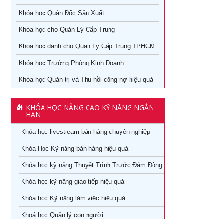
thủy
Khóa học Quản Đốc Sản Xuất
Chiến lược nguồn nhân lực trong thời kỳ 4.0
Chuyên khảo Phong thủy ứng dụng dành cho doanh nhân
Khóa học cho Quản Lý Cấp Trung
Kỹ Năng Lãnh Đạo Cao Cấp
Khóa học livestream bán hàng chuyên nghiệp
Khóa học dành cho Quản Lý Cấp Trung TPHCM
Làm thế nào số hóa trong doanh nghiệp
Khóa học Trưởng Phòng Kinh Doanh
Cách đăng bán hàng trên Facebook hiệu quả
Khóa học kỹ năng làm việc hiệu quả tại TPHCM
Khóa học Quản trị và Thu hồi công nợ hiệu quả
Khóa học Digital Marketing dành cho CMO
Học phân tích và báo cáo tài chính tại tphcm
Khoá học Kinh Doanh online chuyên nghiệp
KHÓA HỌC NÂNG CAO KỸ NĂNG NGẮN
khóa học kaizen 5s – hiểu đúng và làm đúng
HẠN
Khóa học Quản trị và Thu hồi công nợ hiệu quả
Khóa học livestream bán hàng chuyên nghiệp
Khóa học Quản trị mua hàng
Khoá học Nhân tướng học trong quản trị nhân sự
Khóa Học Kỹ năng bán hàng hiệu quả
Tuyển dụng, giữ và sa thải nhân viên
Khoá học Nhân tướng học nâng cao trong quản trị nhân
Khóa học kỹ năng Thuyết Trình Trước Đám Đông
sự
Khóa học dành cho Quản Lý Cấp Trung TPHCM
Khóa học kỹ năng giao tiếp hiệu quả
Khoá học Tài chính dành cho nhà quản trị không chuyên
Khóa học Trưởng phòng kinh doanh tại TPHCM
Khóa học Kỹ năng làm việc hiệu quả
Khoá học Xem chỉ tay biết người
Khóa Học đào tạo giảng viên nội bộ tại TPHCM
Khoá học Quản lý con người