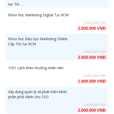
tạo “Sử …
8
Khoá học Kỹ năng bán hàng
21/08/2026
Khóa Học Marketing Digital Tại HCM
hiệu quả (-50%)
2.800.000 VNĐ
9
[ZOOM ONLINE] Khoá học CEO
28/10/2026
2.000.000 VNĐ
Giám Đốc Điều Hành chuyên
Khóa Học Đào tạo Marketing Online
nghiệp (-50% còn 5.400.000đ)
Cấp Tốc tại HCM
10
[ZOOM ONLINE] Khoá học
14/09/2026
2.800.000 VNĐ
Nâng cao Năng lực Cho Quản
2.000.000 VNĐ
Lý Cấp Trung (-50% còn
3.400.000đ)
1501 cách khen thưởng nhân viên
1.800.000 VNĐ
087.947.3579
1.000.000 VNĐ
Xây dựng quản lý và phát triển kênh
phân phối dành cho CEO
3.800.000 VNĐ
2.000.000 VNĐ