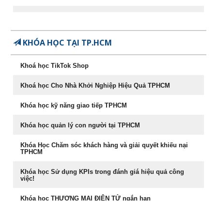
Khóa học CEO – Giám đốc điều hành chuyên nghiệp
Chuyên Khảo Chiến Lược Dẫn Đầu Trong Kinh Doanh
KHÓA HỌC TẠI TP.HCM
Chuyên Khảo Dụng Nhân Như Dụng Mộc
Khoá học TikTok Shop
Tư Duy Lãnh Đạo
Khoá học Cho Nhà Khởi Nghiệp Hiệu Quả TPHCM
Sống khỏe, trẻ, đẹp – nghệ thuật ăn uống cân bằng âm
dương
Khóa học kỹ năng giao tiếp TPHCM
Khóa học Marketing Digital
Khóa học quản lý con người tại TPHCM
khoá học Kỹ Năng Phỏng Vấn Tuyển Dụng
Khóa Học Chăm sóc khách hàng và giải quyết khiếu nại
TPHCM
Phong Thủy Trong Kinh Doanh Bất Động Sản và Nhà Ở
Khóa học Sử dụng KPIs trong đánh giá hiệu quả công
việc!
Rèn Luyện Văn Phong Của CEO
Khóa học THƯƠNG MẠI ĐIỆN TỬ ngắn hạn
Đào tạo Marketing Online Cấp Tốc