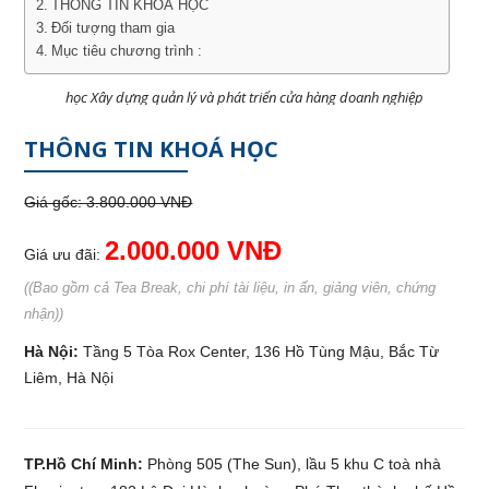
THÔNG TIN KHOÁ HỌC
Đối tượng tham gia
Mục tiêu chương trình :
học Xây dựng quản lý và phát triển cửa hàng doanh nghiệp
THÔNG TIN KHOÁ HỌC
Giá gốc: 3.800.000 VNĐ
2.000.000 VNĐ
Giá ưu đãi:
((Bao gồm cả Tea Break, chi phí tài liệu, in ấn, giảng viên, chứng
nhận))
Hà Nội:
Tầng 5 Tòa Rox Center, 136 Hồ Tùng Mậu, Bắc Từ
Liêm, Hà Nội
TP.Hồ Chí Minh:
Phòng 505 (The Sun), lầu 5 khu C toà nhà