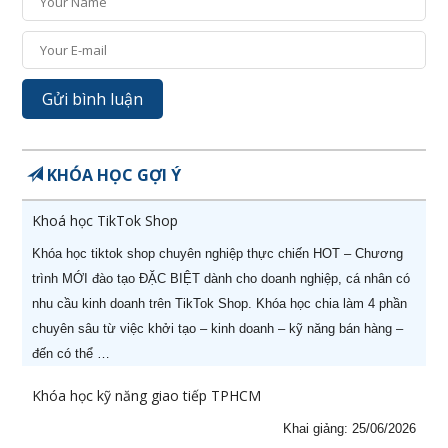
KHÓA HỌC GỢI Ý
X
HOT KHAI GIẢNG THÁNG 08
Khoá học TikTok Shop
Ưu đãi lên tới
60%
cho học viên đăng ký sớm
Khóa học tiktok shop chuyên nghiệp thực chiến HOT – Chương
trình MỚI đào tạo ĐẶC BIỆT dành cho doanh nghiệp, cá nhân có
nhu cầu kinh doanh trên TikTok Shop. Khóa học chia làm 4 phần
chuyên sâu từ việc khởi tạo – kinh doanh – kỹ năng bán hàng –
đến có thể …
Khóa học kỹ năng giao tiếp TPHCM
STT
Tên khóa học
Ngày khai
Khai giảng: 25/06/2026
giảng