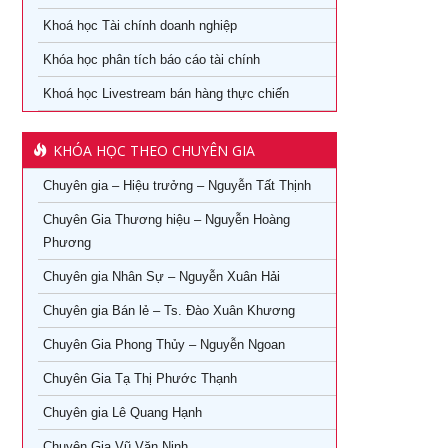
Khoá học quản lý con người
Khoá học Tài chính doanh nghiệp
Khóa Học Quản Đốc Sản Xuất Tại TPHCM
Khóa học phân tích báo cáo tài chính
Khoá học Quản Trị Trải Nghiệm Khách Hàng
Khóa Học Phong Thủy Chuyên Sâu Tại TPHCM
Khoá học Livestream bán hàng thực chiến
Ứng dụng AI trong bán hàng – Cách mạng hoá ngành bán
Khóa học phong thủy cho doanh nhân tại TPHCM
lẻ
KHÓA HỌC THEO CHUYÊN GIA
Khóa Học Giám Đốc Toàn Diện tại TPHCM
Khoá học Livestream bán hàng chuyên nghiệp từ A – Z
Chuyên gia – Hiệu trưởng – Nguyễn Tất Thịnh
Khóa Học CEO – Giám Đốc Điều Hành tại TPHCM
Khóa Học KOC PRO – Kiếm tiền từ làm video review sản
phẩm
Chuyên Gia Thương hiệu – Nguyễn Hoàng
Khóa Học Giám Đốc Tài Chính tại TPHCM
Phương
Khóa học Giám Đốc Nhân Sự tại TPHCM
Chuyên gia Nhân Sự – Nguyễn Xuân Hải
Chuyên gia Bán lẻ – Ts. Đào Xuân Khương
Khoá Học Giám Đốc Kinh Doanh tại TPHCM
Chuyên Gia Phong Thủy – Nguyễn Ngoan
Khóa học giám đốc Marketing tại TPHCM
Chuyên Gia Tạ Thị Phước Thạnh
Khóa học giám đốc sản xuất tại tpHCM
Chuyên gia Lê Quang Hạnh
Chuyên Gia Vũ Văn Ninh