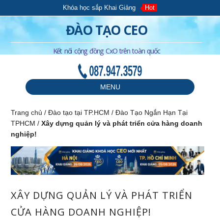
Khóa học sắp Khai Giảng
Hot
ĐÀO TẠO CEO
Kết nối cộng đồng CxO trên toàn quốc
087.947.3579
MENU
Trang chủ
/
Đào tạo tại TP.HCM
/
Đào Tạo Ngắn Hạn Tại
TPHCM
/
Xây dựng quản lý và phát triển cửa hàng doanh
nghiệp!
XÂY DỰNG QUẢN LÝ VÀ PHÁT TRIỂN
CỬA HÀNG DOANH NGHIỆP!