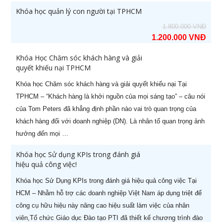
Khóa học quản lý con người tại TPHCM
1
Khoá học Nâng cao năng lực
29/08/2026
1.800.000 VNĐ
quản lý cấp Trung (-50%)
1.200.000 VNĐ
2
Khoá học CEO Giám Đốc Điều
05/08/2026
Khóa Học Chăm sóc khách hàng và giải
Hành chuyên nghiệp (-60%)
quyết khiếu nại TPHCM
3
Khoá học CCO – Giám đốc Kinh
26/07/2026
Khóa học Chăm sóc khách hàng và giải quyết khiếu nại Tại
doanh chuyên nghiệp (-60%)
TPHCM – “Khách hàng là khởi nguồn của mọi sáng tạo” – câu nói
của Tom Peters đã khẳng định phần nào vai trò quan trọng của
4
Khoá học CFO – Giám đốc Tài
24/08/2026
khách hàng đối với doanh nghiệp (DN). Là nhân tố quan trọng ảnh
chính chuyên nghiệp
hưởng đến mọi …
5
Kỹ năng Thuyết trình chuyên
07/08/2026
Khóa học Sử dụng KPIs trong đánh giá
nghiệp (-50%)
hiệu quả công việc!
6
CPO - Giám đốc sản xuất
22/08/2026
Khóa học Sử Dụng KPIs trong đánh giá hiệu quả công việc Tại
chuyên nghiệp (-50%)
HCM – Nhằm hỗ trợ các doanh nghiệp Việt Nam áp dụng triệt để
công cụ hữu hiệu này nâng cao hiệu suất làm việc của nhân
7
Khoá học Nghệ thuật thương
06/08/2026
viên,Tổ chức Giáo dục Đào tạo PTI đã thiết kế chương trình đào
lượng & đàm phán (-50%)