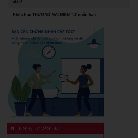
việc!
Rèn Luyện Văn Phong Của CEO
Khóa học THƯƠNG MẠI ĐIỆN TỬ ngắn hạn
Đào tạo Marketing Online Cấp Tốc
Cách đăng bán hàng trên Facebook hiệu quả
Khóa học phong thủy ứng dụng dành cho doanh nhân
Khóa học livestream bán hàng chuyên nghiệp
khóa học Livestream bán hàng đỉnh cao
Khóa học giám đốc kênh phân phối tại TPHCM
Chiến lược dẫn đầu và hệ vận hành 7S
Khóa học giám đốc chuỗi bán Lẻ tại TPHCM
Khóa học Quản Đốc Sản Xuất
Khóa Học Marketing Digital Tại HCM
Khóa học đào tạo giảng viên nội bộ
Khóa Học Đào tạo Marketing Online Cấp Tốc tại HCM
Khóa học Trưởng Phòng Kinh Doanh Chuyên Nghiệp
CEO & chiến lược tái cơ cấu doanh nghiệp sau khủng
Khóa học nâng cao năng lực Quản Trị cho Quản Lý Cấp
hoảng tại Hồ Chí Minh
Trung
1501 cách khen thưởng nhân viên
Phân tích hiệu quả đầu tư vốn cho doanh nghiệp
LIÊN HỆ TƯ VẤN 24/7
Xây dựng quản lý và phát triển kênh phân phối dành cho
Khóa học kỹ năng giao tiếp hiệu quả
CEO