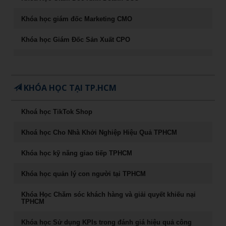
Khóa học giám đốc Marketing CMO
Khóa học Giám Đốc Sản Xuất CPO
Khóa học CEO – Giám đốc điều hành chuyên nghiệp
Chuyên Khảo Chiến Lược Dẫn Đầu Trong Kinh Doanh
KHÓA HỌC TẠI TP.HCM
Chuyên Khảo Dụng Nhân Như Dụng Mộc
Khoá học TikTok Shop
Tư Duy Lãnh Đạo
Khoá học Cho Nhà Khởi Nghiệp Hiệu Quả TPHCM
Sống khỏe, trẻ, đẹp – nghệ thuật ăn uống cân bằng âm
dương
Khóa học kỹ năng giao tiếp TPHCM
Khóa học Marketing Digital
Khóa học quản lý con người tại TPHCM
khoá học Kỹ Năng Phỏng Vấn Tuyển Dụng
Khóa Học Chăm sóc khách hàng và giải quyết khiếu nại
TPHCM
Phong Thủy Trong Kinh Doanh Bất Động Sản và Nhà Ở
Khóa học Sử dụng KPIs trong đánh giá hiệu quả công