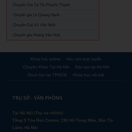
Chuyên Gia Tạ Thị Phước Thạnh
Khóa học giám đốc sản xuất tại tpHCM
Chuyên gia Lê Quang Hạnh
Chuyên Gia Vũ Văn Ninh
Chuyên gia Hoàng Văn Hoà
Khóa học online
Học ceo trực tuyến
Chuyên Khảo Tại Hà Nội
Đào tạo tại Hà Nội
Khoá học tại TPHCM
Khóa học nổi bật
TRỤ SỞ - VĂN PHÒNG
Tại Hà Nội (Trụ sở chính):
Tầng 5 Tòa Rox Center, 136 Hồ Tùng Mậu, Bắc Từ
Liêm, Hà Nội