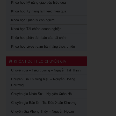
Khóa học kỹ năng giao tiếp hiệu quả
Khoá học Tài chính dành cho nhà quản trị không chuyên
Khóa học Trưởng phòng kinh doanh tại TPHCM
Khóa học Kỹ năng làm việc hiệu quả
Khoá học Xem chỉ tay biết người
Khóa Học đào tạo giảng viên nội bộ tại TPHCM
Khoá học Quản lý con người
Khoá học quản lý con người
Khoá học Tài chính doanh nghiệp
Khóa Học Quản Đốc Sản Xuất Tại TPHCM
Khóa học phân tích báo cáo tài chính
Khoá học Quản Trị Trải Nghiệm Khách Hàng
Khóa Học Phong Thủy Chuyên Sâu Tại TPHCM
Khoá học Livestream bán hàng thực chiến
Ứng dụng AI trong bán hàng – Cách mạng hoá ngành bán
Khóa học phong thủy cho doanh nhân tại TPHCM
lẻ
KHÓA HỌC THEO CHUYÊN GIA
Khóa Học Giám Đốc Toàn Diện tại TPHCM
Khoá học Livestream bán hàng chuyên nghiệp từ A – Z
Chuyên gia – Hiệu trưởng – Nguyễn Tất Thịnh
Khóa Học CEO – Giám Đốc Điều Hành tại TPHCM
Khóa Học KOC PRO – Kiếm tiền từ làm video review sản
phẩm
Chuyên Gia Thương hiệu – Nguyễn Hoàng
Khóa Học Giám Đốc Tài Chính tại TPHCM
Phương
Khóa học Giám Đốc Nhân Sự tại TPHCM
Chuyên gia Nhân Sự – Nguyễn Xuân Hải
Chuyên gia Bán lẻ – Ts. Đào Xuân Khương
Khoá Học Giám Đốc Kinh Doanh tại TPHCM
Chuyên Gia Phong Thủy – Nguyễn Ngoan
Khóa học giám đốc Marketing tại TPHCM