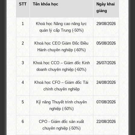
STT
Tên khóa học
Ngày khai
giảng
1
Khoá học Nâng cao năng lực
29/08/2026
quản lý cấp Trung (-50%)
2
Khoá học CEO Giám Đốc Điều
05/08/2026
Hành chuyên nghiệp (-60%)
3
Khoá học CCO – Giám đốc Kinh
26/07/2026
doanh chuyên nghiệp (-60%)
KHÓA HỌC GỢI Ý
4
Khoá học CFO – Giám đốc Tài
24/08/2026
chính chuyên nghiệp
Khoá học TikTok Shop
5
Kỹ năng Thuyết trình chuyên
07/08/2026
Khóa học tiktok shop chuyên nghiệp thực chiến HOT – Chương
nghiệp (-50%)
trình MỚI đào tạo ĐẶC BIỆT dành cho doanh nghiệp, cá nhân có
nhu cầu kinh doanh trên TikTok Shop. Khóa học chia làm 4 phần
6
CPO - Giám đốc sản xuất
22/08/2026
chuyên sâu từ việc khởi tạo – kinh doanh – kỹ năng bán hàng –
chuyên nghiệp (-50%)
đến có thể …