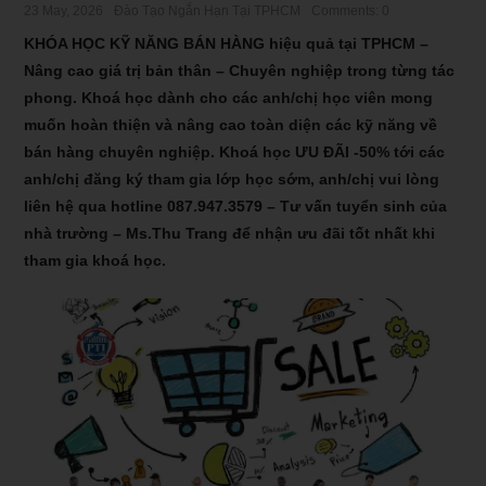
23 May, 2026
Đào Tạo Ngắn Hạn Tại TPHCM
Comments: 0
KHÓA HỌC KỸ NĂNG BÁN HÀNG hiệu quả tại TPHCM –
Nâng cao giá trị bản thân – Chuyên nghiệp trong từng tác
phong. Khoá học dành cho các anh/chị học viên mong
muốn hoàn thiện và nâng cao toàn diện các kỹ năng về
bán hàng chuyên nghiệp. Khoá học ƯU ĐÃI -50% tới các
anh/chị đăng ký tham gia lớp học sớm, anh/chị vui lòng
liên hệ qua hotline
087.947.3579
– Tư vấn tuyển sinh của
nhà trường – Ms.Thu Trang để nhận ưu đãi tốt nhất khi
tham gia khoá học.