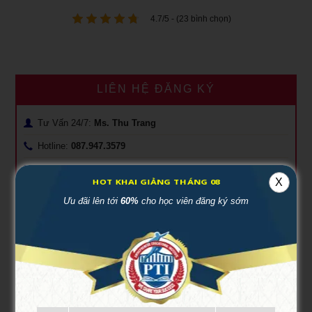
4.7/5 - (23 bình chọn)
LIÊN HỆ ĐĂNG KÝ
Tư Vấn 24/7:
Ms. Thu Trang
Hotline:
087.947.3579
Zalo:
087.947.3579
X
HOT KHAI GIẢNG THÁNG 08
Email: thutrangpti.dk@gmail.com
Ưu đãi lên tới
60%
cho học viên đăng ký sớm
Để lại một bình luận
Email của bạn sẽ không được hiển thị công khai.
Các trường bắt
buộc được đánh dấu
*