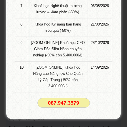
7
Khoá học Nghệ thuật thương
06/08/2026
Khóa học kỹ năng giao tiếp TPHCM
lượng & đàm phán (-50%)
Khai giảng: 25/06/2026
8
Khoá học Kỹ năng bán hàng
21/08/2026
Khóa học quản lý con người tại TPHCM
hiệu quả (-50%)
1.800.000 VNĐ
9
[ZOOM ONLINE] Khoá học CEO
28/10/2026
1.200.000 VNĐ
Giám Đốc Điều Hành chuyên
nghiệp (-50% còn 5.400.000đ)
Khóa Học Chăm sóc khách hàng và giải
quyết khiếu nại TPHCM
10
[ZOOM ONLINE] Khoá học
14/09/2026
Khóa học Chăm sóc khách hàng và giải quyết khiếu nại Tại
Nâng cao Năng lực Cho Quản
TPHCM – “Khách hàng là khởi nguồn của mọi sáng tạo” – câu nói
Lý Cấp Trung (-50% còn
3.400.000đ)
của Tom Peters đã khẳng định phần nào vai trò quan trọng của
khách hàng đối với doanh nghiệp (DN). Là nhân tố quan trọng ảnh
hưởng đến mọi …
087.947.3579
Khóa học Sử dụng KPIs trong đánh giá
hiệu quả công việc!