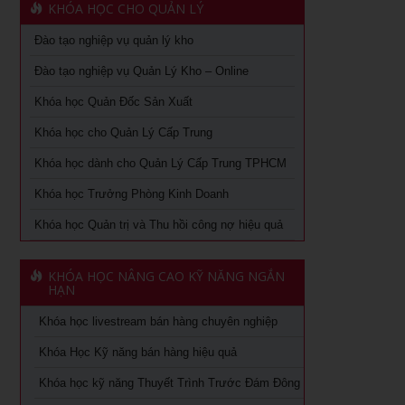
KHÓA HỌC CHO QUẢN LÝ
Văn hóa lấy khách hàng làm trung tâm: từ chiến lược đến
Học cách kiểm soát tài chính doanh nghiệp tại tphcm
hành động
Đào tạo nghiệp vụ quản lý kho
Học phong thủy ứng dụng tại TPHCM
Đào tạo nghiệp vụ Quản Lý Kho – Online
Chuyên khảo Nói chuyện làm ăn dưới góc nhìn phong
thủy
Khóa học Quản Đốc Sản Xuất
Chiến lược nguồn nhân lực trong thời kỳ 4.0
Chuyên khảo Phong thủy ứng dụng dành cho doanh nhân
Khóa học cho Quản Lý Cấp Trung
Kỹ Năng Lãnh Đạo Cao Cấp
Khóa học livestream bán hàng chuyên nghiệp
Khóa học dành cho Quản Lý Cấp Trung TPHCM
Làm thế nào số hóa trong doanh nghiệp
Khóa học Trưởng Phòng Kinh Doanh
Cách đăng bán hàng trên Facebook hiệu quả
Khóa học kỹ năng làm việc hiệu quả tại TPHCM
Khóa học Quản trị và Thu hồi công nợ hiệu quả
Khóa học Digital Marketing dành cho CMO
Học phân tích và báo cáo tài chính tại tphcm
Khoá học Kinh Doanh online chuyên nghiệp
KHÓA HỌC NÂNG CAO KỸ NĂNG NGẮN
khóa học kaizen 5s – hiểu đúng và làm đúng
HẠN
Khóa học Quản trị và Thu hồi công nợ hiệu quả
Khóa học livestream bán hàng chuyên nghiệp
Khóa học Quản trị mua hàng
Khoá học Nhân tướng học trong quản trị nhân sự
Khóa Học Kỹ năng bán hàng hiệu quả
Tuyển dụng, giữ và sa thải nhân viên
Khoá học Nhân tướng học nâng cao trong quản trị nhân
Khóa học kỹ năng Thuyết Trình Trước Đám Đông
sự
Khóa học dành cho Quản Lý Cấp Trung TPHCM