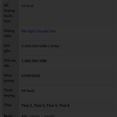
Số
04 buổi
lượng
buổi
học
Giảng
Đội Ngũ Chuyên Gia
viên
Giá
3.200.000 VNĐ (-50%)
gốc
Giá ưu
1.600.000 VNĐ
đãi
Khai
27/06/2026
giảng
Thời
04 buổi
lượng
Thứ
Thứ 2, Thứ 3, Thứ 4, Thứ 5
Buổi
Tối
: 18h00 – 21h00