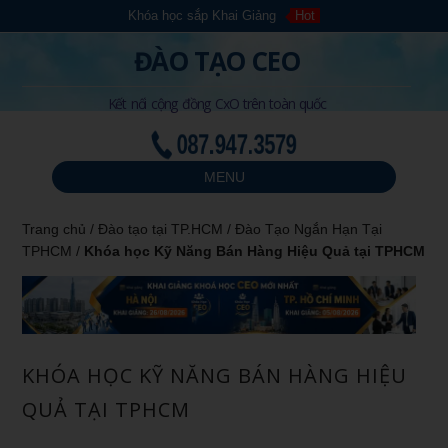
Khóa học sắp Khai Giảng
Hot
ĐÀO TẠO CEO
Kết nối cộng đồng CxO trên toàn quốc
087.947.3579
MENU
Trang chủ
/
Đào tạo tại TP.HCM
/
Đào Tạo Ngắn Hạn Tại
TPHCM
/
Khóa học Kỹ Năng Bán Hàng Hiệu Quả tại TPHCM
KHÓA HỌC KỸ NĂNG BÁN HÀNG HIỆU
QUẢ TẠI TPHCM