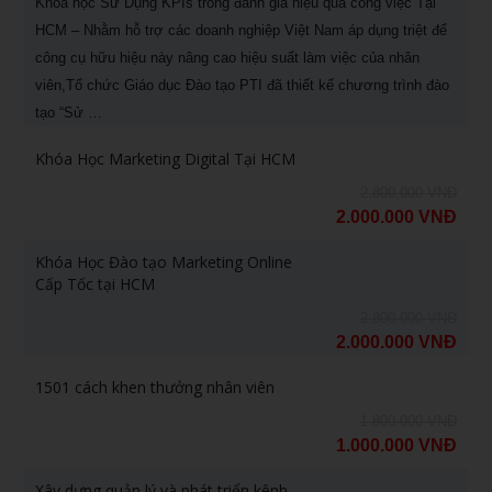
Khóa học Sử Dụng KPIs trong đánh giá hiệu quả công việc Tại
HCM – Nhằm hỗ trợ các doanh nghiệp Việt Nam áp dụng triệt để
công cụ hữu hiệu này nâng cao hiệu suất làm việc của nhân
viên,Tổ chức Giáo dục Đào tạo PTI đã thiết kế chương trình đào
tạo “Sử …
Khóa Học Marketing Digital Tại HCM
2.800.000 VNĐ
2.000.000 VNĐ
Khóa Học Đào tạo Marketing Online
Cấp Tốc tại HCM
2.800.000 VNĐ
2.000.000 VNĐ
1501 cách khen thưởng nhân viên
1.800.000 VNĐ
1.000.000 VNĐ
Xây dựng quản lý và phát triển kênh