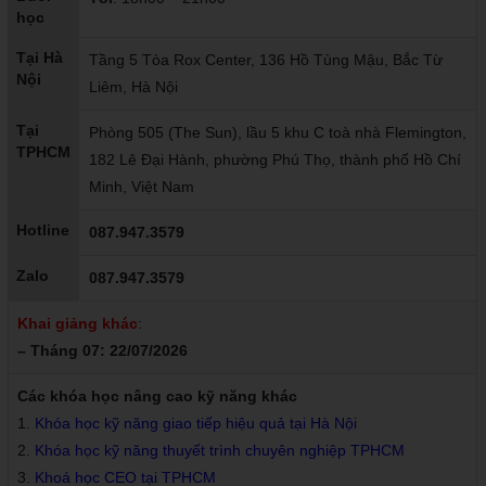
học
Tại Hà
Tầng 5 Tòa Rox Center, 136 Hồ Tùng Mậu, Bắc Từ
Nội
Liêm, Hà Nội
Tại
Phòng 505 (The Sun), lầu 5 khu C toà nhà Flemington,
TPHCM
182 Lê Đại Hành, phường Phú Thọ, thành phố Hồ Chí
Minh, Việt Nam
Hotline
087.947.3579
Zalo
087.947.3579
Khai giảng khác
:
– Tháng 07: 22/07/2026
Các khóa học nâng cao kỹ năng khác
1.
Khóa học kỹ năng giao tiếp hiệu quả tại Hà Nội
2.
Khóa học kỹ năng thuyết trình chuyên nghiệp TPHCM
3.
Khoá học CEO tại TPHCM