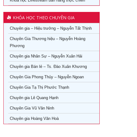
24/08/2026
Khoá học Livestream bán hàng thực chiến
07/08/2026
KHÓA HỌC THEO CHUYÊN GIA
22/08/2026
Chuyên gia – Hiệu trưởng – Nguyễn Tất Thịnh
Chuyên Gia Thương hiệu – Nguyễn Hoàng
06/08/2026
Phương
21/08/2026
Chuyên gia Nhân Sự – Nguyễn Xuân Hải
28/10/2026
Chuyên gia Bán lẻ – Ts. Đào Xuân Khương
Chuyên Gia Phong Thủy – Nguyễn Ngoan
14/09/2026
Chuyên Gia Tạ Thị Phước Thạnh
Chuyên gia Lê Quang Hạnh
Chuyên Gia Vũ Văn Ninh
Chuyên gia Hoàng Văn Hoà