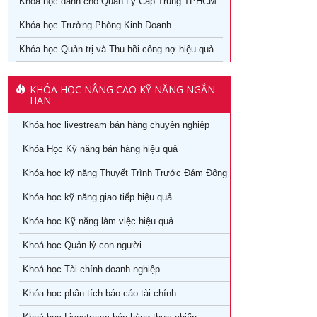
Khóa học dành cho Quản Lý Cấp Trung TPHCM
Khóa học Trưởng Phòng Kinh Doanh
X
Khóa học Quản trị và Thu hồi công nợ hiệu quả
KHÓA HỌC NÂNG CAO KỸ NĂNG NGẮN
HẠN
Khóa học livestream bán hàng chuyên nghiệp
Khóa Học Kỹ năng bán hàng hiệu quả
Khóa học kỹ năng Thuyết Trình Trước Đám Đông
Ngày khai
giảng
Khóa học kỹ năng giao tiếp hiệu quả
Khóa học Kỹ năng làm việc hiệu quả
29/08/2026
Khoá học Quản lý con người
05/08/2026
Khoá học Tài chính doanh nghiệp
26/07/2026
Khóa học phân tích báo cáo tài chính