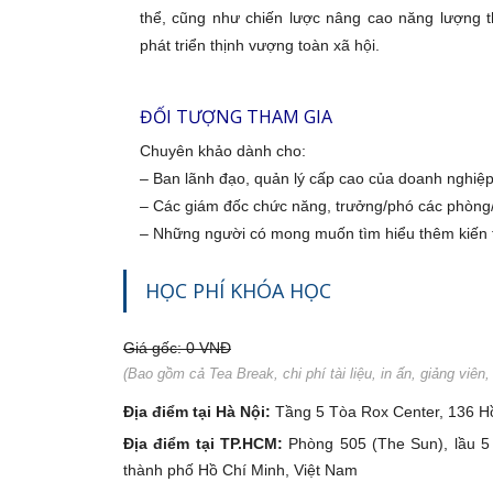
thể, cũng như chiến lược nâng cao năng lượng
phát triển thịnh vượng toàn xã hội.
ĐỐI TƯỢNG THAM GIA
Chuyên khảo dành cho:
– Ban lãnh đạo, quản lý cấp cao của doanh nghiệp
– Các giám đốc chức năng, trưởng/phó các phòng/
– Những người có mong muốn tìm hiểu thêm kiến
STT
Tên kh
HỌC PHÍ KHÓA HỌC
Giá gốc: 0 VNĐ
1
(Bao gồm cả Tea Break, chi phí tài liệu, in ấn, giảng viên
2
Địa điểm tại Hà Nội:
Tầng 5 Tòa Rox Center, 136 H
Địa điểm tại TP.HCM:
Phòng 505 (The Sun), lầu 5
3
thành phố Hồ Chí Minh, Việt Nam