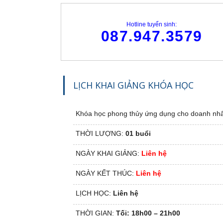
4
5
Hotline tuyển sinh:
087.947.3579
6
7
LỊCH KHAI GIẢNG KHÓA HỌC
8
9
[ZOOM
Khóa học phong thủy ứng dụng cho doanh nhâ
THỜI LƯỢNG:
01 buổi
10
[ZOOM O
NGÀY KHAI GIẢNG:
Liên hệ
NGÀY KẾT THÚC:
Liên hệ
LỊCH HỌC:
Liên hệ
THỜI GIAN:
Tối: 18h00 – 21h00