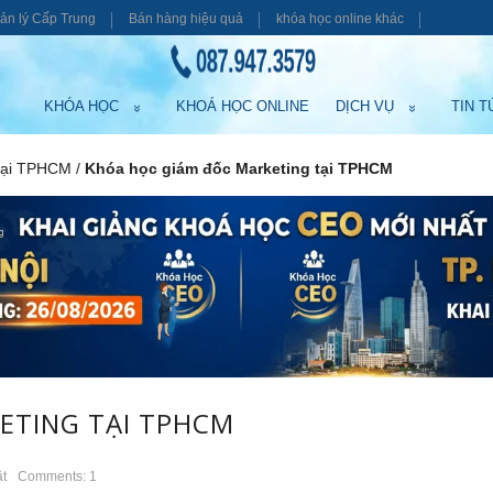
ản lý Cấp Trung
Bán hàng hiệu quả
khóa học online khác
087.947.3579
KHÓA HỌC
KHOÁ HỌC ONLINE
DỊCH VỤ
TIN T
Tại TPHCM
/
Khóa học giám đốc Marketing tại TPHCM
ETING TẠI TPHCM
ật
Comments: 1