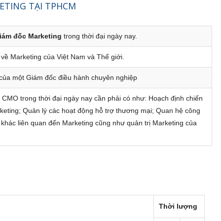
Khoá học CFO – Giám đốc Tài chính chuyên nghiệp
ETING TẠI TPHCM
Kỹ năng Thuyết trình chuyên nghiệp (-50%)
iám đốc Marketing
trong thời đại ngày nay.
CPO - Giám đốc sản xuất chuyên nghiệp (-50%)
về Marketing của Việt Nam và Thế giới.
Khoá học Nghệ thuật thương lượng & đàm phán (-50%)
ết của một Giám đốc điều hành chuyên nghiệp
Khoá học Kỹ năng bán hàng hiệu quả (-50%)
 CMO trong thời đại ngày nay cần phải có như: Hoạch định chiến
 ONLINE] Khoá học CEO Giám Đốc Điều Hành chuyên nghiệp (-50% còn
keting; Quản lý các hoạt động hỗ trợ thương mại; Quan hệ công
5.400.000đ)
c khác liên quan đến Marketing cũng như quản trị Marketing của
NLINE] Khoá học Nâng cao Năng lực Cho Quản Lý Cấp Trung (-50% còn
3.400.000đ)
087.947.3579
Thời lượng