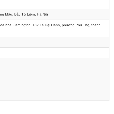
ng Mậu, Bắc Từ Liêm, Hà Nội
HOT KHAI GIẢNG THÁNG 08
 toà nhà Flemington, 182 Lê Đại Hành, phường Phú Thọ, thành
Ưu đãi lên tới
60%
cho học viên đăng ký sớm
óa học
Khoá học Nâng cao năng lực quản lý cấp Trung (-50%)
Khoá học CEO Giám Đốc Điều Hành chuyên nghiệp (-60%)
Khoá học CCO – Giám đốc Kinh doanh chuyên nghiệp (-60%)