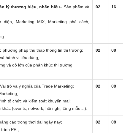
ản lý thương hiệu, nhãn hiệu
– Sản phẩm và
02
16
n diện, Marketing MIX, Marketing phá cách,
ng.
c phương pháp thu thập thông tin thị trường;
02
08
và hành vi tiêu dùng;
ờng và độ lớn của phân khúc thị trường;
 Vai trò và ý nghĩa của Trade Marketing;
02
08
Marketing;
rình tổ chức và kiểm soát khuyến mại;
 khác (events, network, hội nghị, tặng mẫu…).
ảng cáo trong thời đại ngày nay;
02
08
trình PR ;