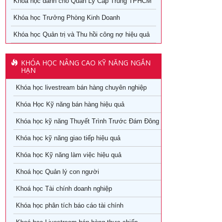
Khóa học dành cho Quản Lý Cấp Trung TPHCM
Khóa học Trưởng Phòng Kinh Doanh
X
Khóa học Quản trị và Thu hồi công nợ hiệu quả
KHÓA HỌC NÂNG CAO KỸ NĂNG NGẮN
HẠN
Khóa học livestream bán hàng chuyên nghiệp
Khóa Học Kỹ năng bán hàng hiệu quả
Khóa học kỹ năng Thuyết Trình Trước Đám Đông
Ngày khai
giảng
Khóa học kỹ năng giao tiếp hiệu quả
Khóa học Kỹ năng làm việc hiệu quả
29/08/2026
Khoá học Quản lý con người
05/08/2026
Khoá học Tài chính doanh nghiệp
26/07/2026
Khóa học phân tích báo cáo tài chính