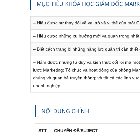
4
MỤC TIÊU KHÓA HỌC GIÁM ĐỐC MARK
5
– Hiểu được sự thay đổi về vai trò và vị thế của một
G
6
– Hiểu được những xu hướng mới và quan trọng nhất 
7
– Biết cách trang bị những năng lực quản trị cần thi
8
– Nắm được những tư duy và kiến thức cốt lõi mà một
9
[ZOOM
lược Marketing; Tổ chức và hoạt động của phòng Mar
chúng và quan hệ truyền thông; và tất cả các lĩnh vự
doanh nghiệp.
10
[ZOOM O
NỘI DUNG CHÍNH
STT
CHUYÊN ĐỀ/SUJECT