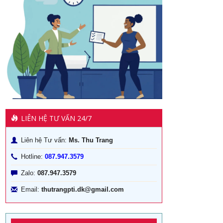
LIÊN HỆ TƯ VẤN 24/7
Liên hệ Tư vấn:
Ms. Thu Trang
Hotline:
087.947.3579
Zalo:
087.947.3579
Email:
thutrangpti.dk@gmail.com