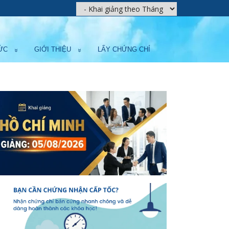
ỨC
GIỚI THIỆU
LẤY CHỨNG CHỈ