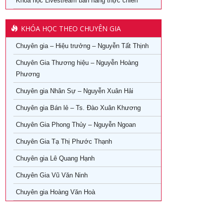
24/08/2026
Khoá học Livestream bán hàng thực chiến
07/08/2026
KHÓA HỌC THEO CHUYÊN GIA
22/08/2026
Chuyên gia – Hiệu trưởng – Nguyễn Tất Thịnh
Chuyên Gia Thương hiệu – Nguyễn Hoàng
06/08/2026
Phương
21/08/2026
Chuyên gia Nhân Sự – Nguyễn Xuân Hải
28/10/2026
Chuyên gia Bán lẻ – Ts. Đào Xuân Khương
Chuyên Gia Phong Thủy – Nguyễn Ngoan
14/09/2026
Chuyên Gia Tạ Thị Phước Thạnh
Chuyên gia Lê Quang Hạnh
Chuyên Gia Vũ Văn Ninh
Chuyên gia Hoàng Văn Hoà