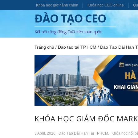
Khóa học giờ hành chính
Khóa học CEO online
Qu
ĐÀO TẠO CEO
Kết nối cộng đồng CxO trên toàn quốc
Trang chủ
/
Đào tạo tại TP.HCM
/
Đào Tạo Dài Hạn 
KHÓA HỌC GIÁM ĐỐC MARK
3 April, 2026
Đào Tạo Dài Hạn Tại TPHCM
,
Khóa học nổi b