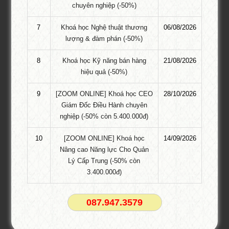
chuyên nghiệp (-50%)
Khóa học Sử dụng KPIs trong đánh giá
hiệu quả công việc!
7
Khoá học Nghệ thuật thương
06/08/2026
Khóa học Sử Dụng KPIs trong đánh giá hiệu quả công việc Tại
lượng & đàm phán (-50%)
HCM – Nhằm hỗ trợ các doanh nghiệp Việt Nam áp dụng triệt để
8
Khoá học Kỹ năng bán hàng
21/08/2026
công cụ hữu hiệu này nâng cao hiệu suất làm việc của nhân
hiệu quả (-50%)
viên,Tổ chức Giáo dục Đào tạo PTI đã thiết kế chương trình đào
tạo “Sử …
9
[ZOOM ONLINE] Khoá học CEO
28/10/2026
Giám Đốc Điều Hành chuyên
Khóa Học Marketing Digital Tại HCM
nghiệp (-50% còn 5.400.000đ)
2.800.000 VNĐ
2.000.000 VNĐ
10
[ZOOM ONLINE] Khoá học
14/09/2026
Nâng cao Năng lực Cho Quản
Khóa Học Đào tạo Marketing Online
Lý Cấp Trung (-50% còn
Cấp Tốc tại HCM
3.400.000đ)
2.800.000 VNĐ
2.000.000 VNĐ
087.947.3579
1501 cách khen thưởng nhân viên