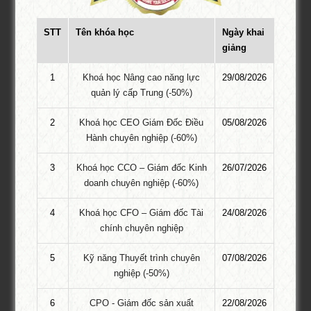
nhu cầu kinh doanh trên TikTok Shop. Khóa học chia làm 4 phần
chuyên sâu từ việc khởi tạo – kinh doanh – kỹ năng bán hàng –
STT
Tên khóa học
Ngày khai
đến có thể …
giảng
Khóa học kỹ năng giao tiếp TPHCM
1
Khoá học Nâng cao năng lực
29/08/2026
Khai giảng: 25/06/2026
quản lý cấp Trung (-50%)
Khóa học quản lý con người tại TPHCM
2
Khoá học CEO Giám Đốc Điều
05/08/2026
Hành chuyên nghiệp (-60%)
1.800.000 VNĐ
1.200.000 VNĐ
3
Khoá học CCO – Giám đốc Kinh
26/07/2026
doanh chuyên nghiệp (-60%)
Khóa Học Chăm sóc khách hàng và giải
quyết khiếu nại TPHCM
4
Khoá học CFO – Giám đốc Tài
24/08/2026
Khóa học Chăm sóc khách hàng và giải quyết khiếu nại Tại
chính chuyên nghiệp
TPHCM – “Khách hàng là khởi nguồn của mọi sáng tạo” – câu nói
5
Kỹ năng Thuyết trình chuyên
07/08/2026
của Tom Peters đã khẳng định phần nào vai trò quan trọng của
nghiệp (-50%)
khách hàng đối với doanh nghiệp (DN). Là nhân tố quan trọng ảnh
hưởng đến mọi …
6
CPO - Giám đốc sản xuất
22/08/2026