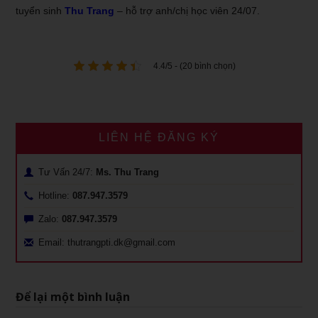
tuyển sinh
Thu Trang
– hỗ trợ anh/chị học viên 24/07.
4.4/5 - (20 bình chọn)
LIÊN HỆ ĐĂNG KÝ
Tư Vấn 24/7:
Ms. Thu Trang
Hotline:
087.947.3579
Zalo:
087.947.3579
Email: thutrangpti.dk@gmail.com
Để lại một bình luận