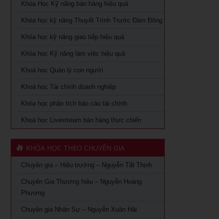
Khóa Học Kỹ năng bán hàng hiệu quả
Tuyển dụng, giữ và sa thải nhân viên
Khoá học Nhân tướng học nâng cao trong quản trị nhân
Khóa học kỹ năng Thuyết Trình Trước Đám Đông
sự
Khóa học dành cho Quản Lý Cấp Trung TPHCM
Khóa học kỹ năng giao tiếp hiệu quả
Khoá học Tài chính dành cho nhà quản trị không chuyên
Khóa học Trưởng phòng kinh doanh tại TPHCM
Khóa học Kỹ năng làm việc hiệu quả
Khoá học Xem chỉ tay biết người
Khóa Học đào tạo giảng viên nội bộ tại TPHCM
Khoá học Quản lý con người
Khoá học quản lý con người
Khoá học Tài chính doanh nghiệp
Khóa Học Quản Đốc Sản Xuất Tại TPHCM
Khóa học phân tích báo cáo tài chính
Khoá học Quản Trị Trải Nghiệm Khách Hàng
Khóa Học Phong Thủy Chuyên Sâu Tại TPHCM
Khoá học Livestream bán hàng thực chiến
Ứng dụng AI trong bán hàng – Cách mạng hoá ngành bán
Khóa học phong thủy cho doanh nhân tại TPHCM
lẻ
KHÓA HỌC THEO CHUYÊN GIA
Khóa Học Giám Đốc Toàn Diện tại TPHCM
Khoá học Livestream bán hàng chuyên nghiệp từ A – Z
Chuyên gia – Hiệu trưởng – Nguyễn Tất Thịnh
Khóa Học CEO – Giám Đốc Điều Hành tại TPHCM
Khóa Học KOC PRO – Kiếm tiền từ làm video review sản
phẩm
Chuyên Gia Thương hiệu – Nguyễn Hoàng
Khóa Học Giám Đốc Tài Chính tại TPHCM
Phương
Khóa học Giám Đốc Nhân Sự tại TPHCM
Chuyên gia Nhân Sự – Nguyễn Xuân Hải