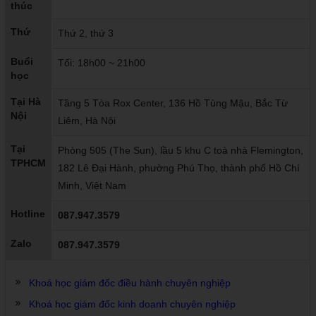
thúc
Thứ
Thứ 2, thứ 3
Buổi
Tối: 18h00 ~ 21h00
học
Tại Hà
Tầng 5 Tòa Rox Center, 136 Hồ Tùng Mậu, Bắc Từ
Nội
Liêm, Hà Nội
Tại
Phòng 505 (The Sun), lầu 5 khu C toà nhà Flemington,
TPHCM
182 Lê Đại Hành, phường Phú Thọ, thành phố Hồ Chí
Minh, Việt Nam
Hotline
087.947.3579
Zalo
087.947.3579
Khoá học giám đốc điều hành chuyên nghiệp
Khoá học giám đốc kinh doanh chuyên nghiệp