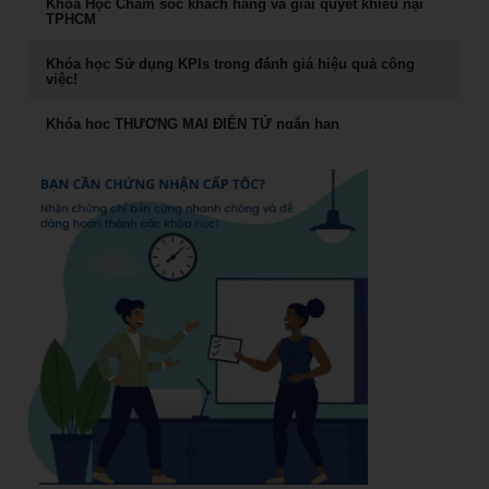
Khóa Học Chăm sóc khách hàng và giải quyết khiếu nại
TPHCM
Phong Thủy Trong Kinh Doanh Bất Động Sản và Nhà Ở
Khóa học Sử dụng KPIs trong đánh giá hiệu quả công
việc!
Rèn Luyện Văn Phong Của CEO
Khóa học THƯƠNG MẠI ĐIỆN TỬ ngắn hạn
Đào tạo Marketing Online Cấp Tốc
Cách đăng bán hàng trên Facebook hiệu quả
Khóa học phong thủy ứng dụng dành cho doanh nhân
Khóa học livestream bán hàng chuyên nghiệp
khóa học Livestream bán hàng đỉnh cao
Khóa học giám đốc kênh phân phối tại TPHCM
Chiến lược dẫn đầu và hệ vận hành 7S
Khóa học giám đốc chuỗi bán Lẻ tại TPHCM
Khóa học Quản Đốc Sản Xuất
Khóa Học Marketing Digital Tại HCM
Khóa học đào tạo giảng viên nội bộ
Khóa Học Đào tạo Marketing Online Cấp Tốc tại HCM
Khóa học Trưởng Phòng Kinh Doanh Chuyên Nghiệp
CEO & chiến lược tái cơ cấu doanh nghiệp sau khủng
Khóa học nâng cao năng lực Quản Trị cho Quản Lý Cấp
hoảng tại Hồ Chí Minh
Trung