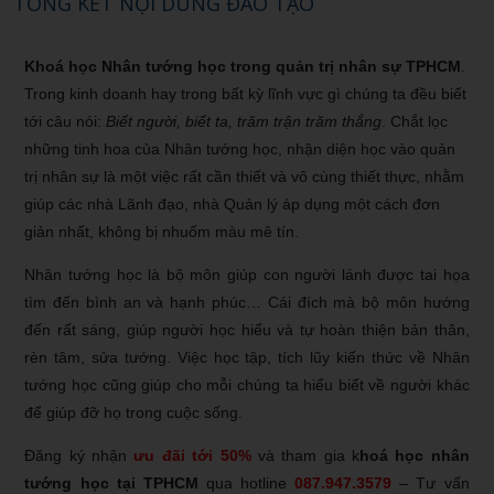
TỔNG KẾT NỘI DUNG ĐÀO TẠO
Khoá học Nhân tướng học trong quản trị nhân sự TPHCM
.
Trong kinh doanh hay trong bất kỳ lĩnh vực gì chúng ta đều biết
tới câu nói:
Biết người, biết ta, trăm trận trăm thắng
. Chắt lọc
những tinh hoa của Nhân tướng học, nhận diện học vào quản
trị nhân sự là một việc rất cần thiết và vô cùng thiết thực, nhằm
giúp các nhà Lãnh đạo, nhà Quản lý áp dụng một cách đơn
giản nhất, không bị nhuốm màu mê tín.
Nhân tướng học là bộ môn giúp con người lánh được tai họa
tìm đến bình an và hạnh phúc… Cái đích mà bộ môn hướng
đến rất sáng, giúp người học hiểu và tự hoàn thiện bản thân,
rèn tâm, sửa tướng. Việc học tập, tích lũy kiến thức về Nhân
tướng học cũng giúp cho mỗi chúng ta hiểu biết về người khác
để giúp đỡ họ trong cuộc sống.
Đăng ký nhận
ưu đãi tới 50%
và tham gia k
hoá học nhân
tướng học tại TPHCM
qua hotline
087.947.3579
– Tư vấn