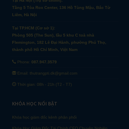
Tại Hà Nội (Trụ sở chính):
Tầng 5 Tòa Rox Center, 136 Hồ Tùng Mậu, Bắc Từ
Liêm, Hà Nội
Tại TP.HCM (Cơ sở 1):
Phòng 505 (The Sun), lầu 5 khu C toà nhà
Flemington, 182 Lê Đại Hành, phường Phú Thọ,
thành phố Hồ Chí Minh, Việt Nam
Phone:
087.947.3579
Email: thutrangpti.dk@gmail.com
Thời gian: 08h - 21h (T2 - T7)
KHÓA HỌC NỔI BẬT
Khóa học giám đốc kênh phân phối
Khóa Học Giám Đốc Tài Chính CFO Chuyên Nghiêp