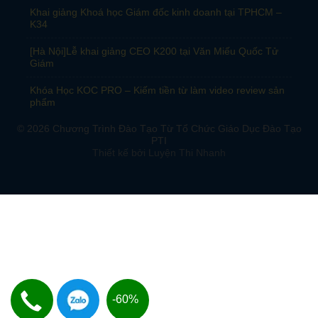
Khai giảng Khoá học Giám đốc kinh doanh tại TPHCM –
K34
[Hà Nội]Lễ khai giảng CEO K200 tại Văn Miếu Quốc Tử
Giám
Khóa Học KOC PRO – Kiếm tiền từ làm video review sản
phẩm
© 2026
Chương Trình Đào Tạo Từ Tổ Chức Giáo Dục Đào Tạo
PTI
Thiết kế bởi
Luyện Thi Nhanh