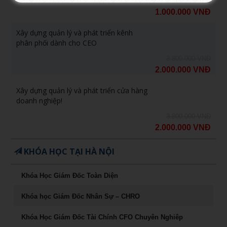
1.800.000 VNĐ
1.000.000 VNĐ
Xây dựng quản lý và phát triển kênh
phân phối dành cho CEO
3.800.000 VNĐ
2.000.000 VNĐ
Xây dựng quản lý và phát triển cửa hàng
doanh nghiệp!
3.800.000 VNĐ
2.000.000 VNĐ
KHÓA HỌC TẠI HÀ NỘI
Khóa Học Giám Đốc Toàn Diện
Khóa học Giám Đốc Nhân Sự – CHRO
Khóa Học Giám Đốc Tài Chính CFO Chuyên Nghiêp