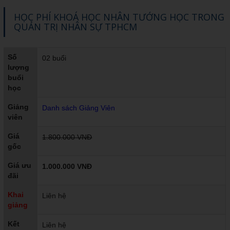
HỌC PHÍ KHOÁ HỌC NHÂN TƯỚNG HỌC TRONG
QUẢN TRỊ NHÂN SỰ TPHCM
Số
02 buổi
lượng
buổi
học
Giảng
Danh sách Giảng Viên
viên
Giá
1.800.000 VNĐ
gốc
Giá ưu
1.000.000 VNĐ
đãi
Khai
Liên hệ
giảng
Kết
Liên hệ