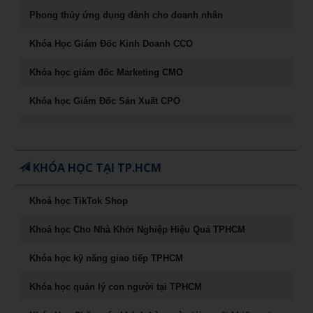
Phong thủy ứng dụng dành cho doanh nhân
Khóa Học Giám Đốc Kinh Doanh CCO
Khóa học giám đốc Marketing CMO
Khóa học Giám Đốc Sản Xuất CPO
Khóa học CEO – Giám đốc điều hành chuyên nghiệp
Chuyên Khảo Chiến Lược Dẫn Đầu Trong Kinh Doanh
KHÓA HỌC TẠI TP.HCM
Chuyên Khảo Dụng Nhân Như Dụng Mộc
Khoá học TikTok Shop
Tư Duy Lãnh Đạo
Khoá học Cho Nhà Khởi Nghiệp Hiệu Quả TPHCM
Sống khỏe, trẻ, đẹp – nghệ thuật ăn uống cân bằng âm
dương
Khóa học kỹ năng giao tiếp TPHCM
Khóa học Marketing Digital
Khóa học quản lý con người tại TPHCM
khoá học Kỹ Năng Phỏng Vấn Tuyển Dụng