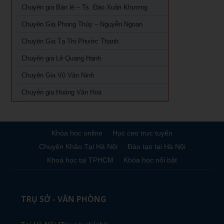
Chuyên gia Bán lẻ – Ts. Đào Xuân Khương
Khoá Học Giám Đốc Kinh Doanh tại TPHCM
Chuyên Gia Phong Thủy – Nguyễn Ngoan
Khóa học giám đốc Marketing tại TPHCM
Chuyên Gia Tạ Thị Phước Thạnh
Khóa học giám đốc sản xuất tại tpHCM
Chuyên gia Lê Quang Hạnh
Chuyên Gia Vũ Văn Ninh
Chuyên gia Hoàng Văn Hoà
Khóa học online
Học ceo trực tuyến
Chuyên Khảo Tại Hà Nội
Đào tạo tại Hà Nội
Khoá học tại TPHCM
Khóa học nổi bật
TRỤ SỞ - VĂN PHÒNG