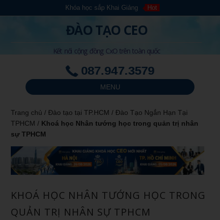
Khóa học sắp Khai Giảng
Hot
ĐÀO TẠO CEO
Kết nối cộng đồng CxO trên toàn quốc
087.947.3579
MENU
Trang chủ
/
Đào tạo tại TP.HCM
/
Đào Tạo Ngắn Hạn Tại
TPHCM
/
Khoá học Nhân tướng học trong quản trị nhân
sự TPHCM
KHOÁ HỌC NHÂN TƯỚNG HỌC TRONG
QUẢN TRỊ NHÂN SỰ TPHCM