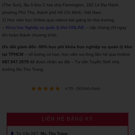
(The Sun), lầu 5 khu C toà nhà Flemington, 182 Lê Đại Hành,
phường Phú Thọ, thành phố Hồ Chí Minh, Việt Nam.
2) Học viên học Online qua videos bài giảng từ nhà trường
–
Khoá học Nghiệp vụ quản lý khó ONLINE
– cấp chứng chỉ ngay
khi hoàn thành chương trình.
Ưu đãi giảm đến -50% học phí khóa học nghiệp vụ quản lý kho
tại TPHCM
– số lượng có hạn, học viên vui lòng liên hệ qua hotline
087.947.3579
để được nhận ưu đãi – Tư vấn Tuyển Sinh nhà
trường Ms.Thu Trang.
4.7/5 - (50 bình chọn)
LIÊN HỆ ĐĂNG KÝ
Tư Vấn 24/7:
Ms. Thu Trang