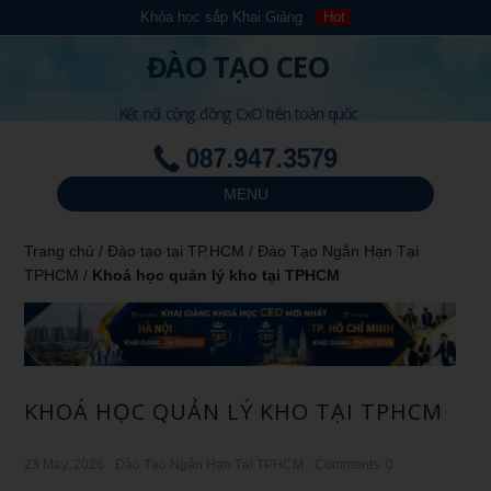
Khóa học sắp Khai Giảng
Hot
ĐÀO TẠO CEO
Kết nối cộng đồng CxO trên toàn quốc
087.947.3579
MENU
Trang chủ
/
Đào tạo tại TP.HCM
/
Đào Tạo Ngắn Hạn Tại
TPHCM
/
Khoá học quản lý kho tại TPHCM
KHOÁ HỌC QUẢN LÝ KHO TẠI TPHCM
23 May, 2026
Đào Tạo Ngắn Hạn Tại TPHCM
Comments: 0