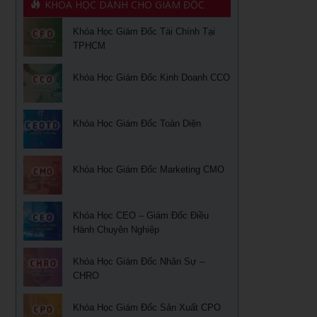
KHÓA HỌC DÀNH CHO GIÁM ĐỐC
Khóa học kỹ năng làm việc hiệu quả tại hà nội
Học tài chính dành cho lãnh đạo
Khóa Học Giám Đốc Tài Chính Tại
Khóa học phân tích báo cáo tài chính
Học quản lý tài chính dành cho các nhà quản trị không
TPHCM
chuyên
Đào tạo nghiệp vụ quản lý kho
Khóa Học Giám Đốc Kinh Doanh CCO
Kỹ năng bán hàng qua điện thoại
Khoá học Sử dụng KPIs đánh giá hiệu quả công việc
Quản trị cuộc đời – Ts. Lê Thẩm Dương
Khóa Học Giám Đốc Toàn Diện
Xây dựng, quản lý & phát triển kênh phân phối dành cho
CEO
Khóa học quản trị và thu hồi công nợ TPHCM
Xây dựng, quản lý và phát triển cửa hàng của doanh
Học kỹ năng phỏng vấn tuyển dụng tại Tphcm
Khóa Học Giám Đốc Marketing CMO
nghiệp
Ứng dụng phong thủy vào xây dựng thương hiệu
Khóa học đàm phán thương lượng
Khóa Học CEO – Giám Đốc Điều
Sống khỏe trẻ đẹp – Nghệ thuật ăn uống cân bằng âm
Hành Chuyên Nghiệp
Khóa Học Kỹ năng bán hàng hiệu quả
dương
Khóa học Thuyết Trình Trước Đám Đông
Khóa Học Giám Đốc Nhân Sự –
Khoá học nhân tướng học Nâng Cao trong quản trị nhân
CHRO
sự TPHCM
Khoá học Tài chính doanh nghiệp
Khoá học Nhân tướng học trong quản trị nhân sự TPHCM
Khóa Học Giám Đốc Sản Xuất CPO