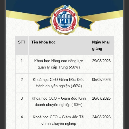
KHÓA HỌC GỢI Ý
Khoá học TikTok Shop
STT
Tên khóa học
Ngày khai
Khóa học tiktok shop chuyên nghiệp thực chiến HOT – Chương
giảng
trình MỚI đào tạo ĐẶC BIỆT dành cho doanh nghiệp, cá nhân có
nhu cầu kinh doanh trên TikTok Shop. Khóa học chia làm 4 phần
1
Khoá học Nâng cao năng lực
29/08/2026
chuyên sâu từ việc khởi tạo – kinh doanh – kỹ năng bán hàng –
quản lý cấp Trung (-50%)
đến có thể …
2
Khoá học CEO Giám Đốc Điều
05/08/2026
Khóa học kỹ năng giao tiếp TPHCM
Hành chuyên nghiệp (-60%)
Khai giảng: 25/06/2026
3
Khoá học CCO – Giám đốc Kinh
26/07/2026
doanh chuyên nghiệp (-60%)
Khóa học quản lý con người tại TPHCM
1.800.000 VNĐ
4
Khoá học CFO – Giám đốc Tài
24/08/2026
1.200.000 VNĐ
chính chuyên nghiệp