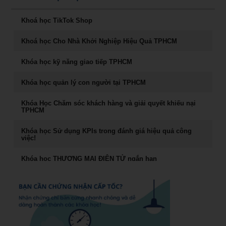
Chuyên Khảo Dụng Nhân Như Dụng Mộc
Khoá học TikTok Shop
Tư Duy Lãnh Đạo
Khoá học Cho Nhà Khởi Nghiệp Hiệu Quả TPHCM
Sống khỏe, trẻ, đẹp – nghệ thuật ăn uống cân bằng âm
dương
Khóa học kỹ năng giao tiếp TPHCM
Khóa học Marketing Digital
Khóa học quản lý con người tại TPHCM
khoá học Kỹ Năng Phỏng Vấn Tuyển Dụng
Khóa Học Chăm sóc khách hàng và giải quyết khiếu nại
TPHCM
Phong Thủy Trong Kinh Doanh Bất Động Sản và Nhà Ở
Khóa học Sử dụng KPIs trong đánh giá hiệu quả công
việc!
Rèn Luyện Văn Phong Của CEO
Khóa học THƯƠNG MẠI ĐIỆN TỬ ngắn hạn
Đào tạo Marketing Online Cấp Tốc
Cách đăng bán hàng trên Facebook hiệu quả
Khóa học phong thủy ứng dụng dành cho doanh nhân
Khóa học livestream bán hàng chuyên nghiệp
khóa học Livestream bán hàng đỉnh cao
Khóa học giám đốc kênh phân phối tại TPHCM
Chiến lược dẫn đầu và hệ vận hành 7S