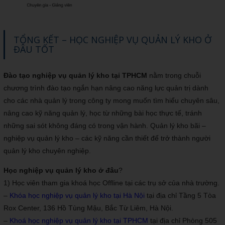
TỔNG KẾT – HỌC NGHIỆP VỤ QUẢN LÝ KHO Ở
ĐÂU TỐT
Đào tạo nghiệp vụ quản lý kho tại TPHCM
nằm trong chuỗi
chương trình đào tạo ngắn hạn nâng cao năng lực quản trị dành
cho các nhà quản lý trong công ty mong muốn tìm hiểu chuyên sâu,
nâng cao kỹ năng quản lý, học từ những bài học thực tế, tránh
những sai sót không đáng có trong vận hành. Quản lý kho bãi –
nghiệp vụ quản lý kho – các kỹ năng cần thiết để trở thành người
quản lý kho chuyên nghiệp.
Học nghiệp vụ quản lý kho ở đâu
?
1) Học viên tham gia khoá học Offline tại các trụ sở của nhà trường.
–
Khóa học nghiệp vụ quản lý kho tại Hà Nội
tại địa chỉ Tầng 5 Tòa
Rox Center, 136 Hồ Tùng Mậu, Bắc Từ Liêm, Hà Nội.
–
Khoá học nghiệp vụ quản lý kho tại TPHCM
tại địa chỉ Phòng 505