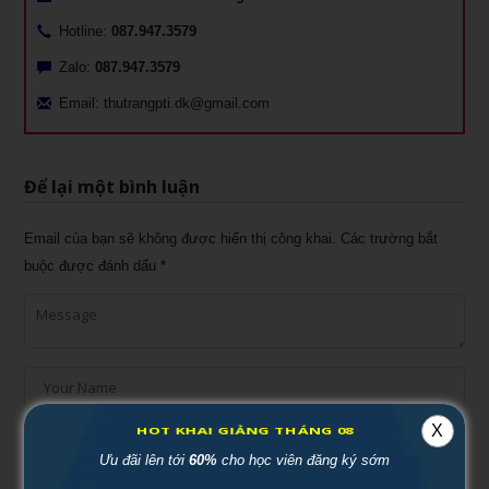
Hotline:
087.947.3579
Zalo:
087.947.3579
Email: thutrangpti.dk@gmail.com
Để lại một bình luận
Email của bạn sẽ không được hiển thị công khai.
Các trường bắt
buộc được đánh dấu
*
X
HOT KHAI GIẢNG THÁNG 08
Ưu đãi lên tới
60%
cho học viên đăng ký sớm