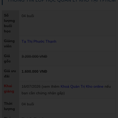
Số
04 buổi
lượng
buổi
học
Giảng
Tạ Thị Phước Thạnh
viên
Giá
3.200.000 VNĐ
gốc
Giá ưu
1.600.000 VNĐ
đãi
Khai
16/07/2026 (xem thêm
Khoá Quản Trị Kho online
nếu
giảng
bạn cần chứng nhận gấp)
Thời
04 buổi
lượng