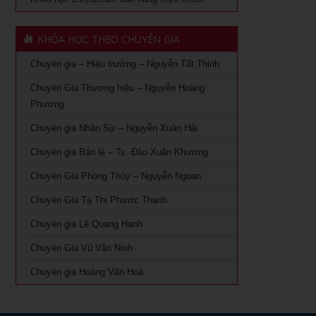
Ứng dụng AI trong bán hàng – Cách mạng hoá ngành bán
Khóa học phong thủy cho doanh nhân tại TPHCM
lẻ
KHÓA HỌC THEO CHUYÊN GIA
Khóa Học Giám Đốc Toàn Diện tại TPHCM
Khoá học Livestream bán hàng chuyên nghiệp từ A – Z
Chuyên gia – Hiệu trưởng – Nguyễn Tất Thịnh
Khóa Học CEO – Giám Đốc Điều Hành tại TPHCM
Khóa Học KOC PRO – Kiếm tiền từ làm video review sản
phẩm
Chuyên Gia Thương hiệu – Nguyễn Hoàng
Khóa Học Giám Đốc Tài Chính tại TPHCM
Phương
Khóa học Giám Đốc Nhân Sự tại TPHCM
Chuyên gia Nhân Sự – Nguyễn Xuân Hải
Chuyên gia Bán lẻ – Ts. Đào Xuân Khương
Khoá Học Giám Đốc Kinh Doanh tại TPHCM
Chuyên Gia Phong Thủy – Nguyễn Ngoan
Khóa học giám đốc Marketing tại TPHCM
Chuyên Gia Tạ Thị Phước Thạnh
Khóa học giám đốc sản xuất tại tpHCM
Chuyên gia Lê Quang Hạnh
Chuyên Gia Vũ Văn Ninh
Chuyên gia Hoàng Văn Hoà