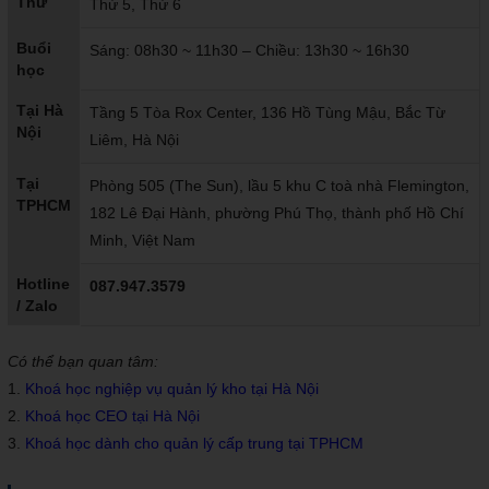
Thứ
Thứ 5, Thứ 6
Buổi
Sáng: 08h30 ~ 11h30 – Chiều: 13h30 ~ 16h30
học
Tại Hà
Tầng 5 Tòa Rox Center, 136 Hồ Tùng Mậu, Bắc Từ
Nội
Liêm, Hà Nội
Tại
Phòng 505 (The Sun), lầu 5 khu C toà nhà Flemington,
TPHCM
182 Lê Đại Hành, phường Phú Thọ, thành phố Hồ Chí
Minh, Việt Nam
Hotline
087.947.3579
/ Zalo
Có thể bạn quan tâm:
1.
Khoá học nghiệp vụ quản lý kho tại Hà Nội
2.
Khoá học CEO tại Hà Nội
3.
Khoá học dành cho quản lý cấp trung tại TPHCM