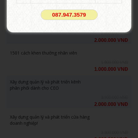
2.000.000 VNĐ
087.947.3579
Khóa Học Đào tạo Marketing Online
Cấp Tốc tại HCM
2.800.000 VNĐ
2.000.000 VNĐ
1501 cách khen thưởng nhân viên
1.800.000 VNĐ
1.000.000 VNĐ
Xây dựng quản lý và phát triển kênh
phân phối dành cho CEO
3.800.000 VNĐ
2.000.000 VNĐ
Xây dựng quản lý và phát triển cửa hàng
doanh nghiệp!
3.800.000 VNĐ