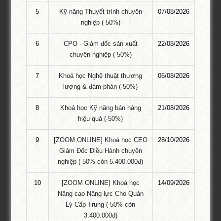
Khóa Học Chăm sóc khách hàng và giải
5
Kỹ năng Thuyết trình chuyên
07/08/2026
quyết khiếu nại TPHCM
nghiệp (-50%)
Khóa học Chăm sóc khách hàng và giải quyết khiếu nại Tại
6
CPO - Giám đốc sản xuất
22/08/2026
TPHCM – “Khách hàng là khởi nguồn của mọi sáng tạo” – câu nói
chuyên nghiệp (-50%)
của Tom Peters đã khẳng định phần nào vai trò quan trọng của
khách hàng đối với doanh nghiệp (DN). Là nhân tố quan trọng ảnh
7
Khoá học Nghệ thuật thương
06/08/2026
hưởng đến mọi …
lượng & đàm phán (-50%)
Khóa học Sử dụng KPIs trong đánh giá
8
Khoá học Kỹ năng bán hàng
21/08/2026
hiệu quả công việc!
hiệu quả (-50%)
Khóa học Sử Dụng KPIs trong đánh giá hiệu quả công việc Tại
9
[ZOOM ONLINE] Khoá học CEO
28/10/2026
HCM – Nhằm hỗ trợ các doanh nghiệp Việt Nam áp dụng triệt để
Giám Đốc Điều Hành chuyên
công cụ hữu hiệu này nâng cao hiệu suất làm việc của nhân
nghiệp (-50% còn 5.400.000đ)
viên,Tổ chức Giáo dục Đào tạo PTI đã thiết kế chương trình đào
tạo “Sử …
10
[ZOOM ONLINE] Khoá học
14/09/2026
Nâng cao Năng lực Cho Quản
Khóa Học Marketing Digital Tại HCM
Lý Cấp Trung (-50% còn
3.400.000đ)
2.800.000 VNĐ