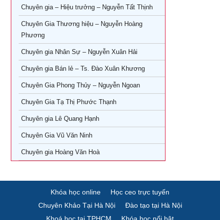
Chuyên gia – Hiệu trưởng – Nguyễn Tất Thịnh
Khóa Học CEO – Giám Đốc Điều Hành tại TPHCM
Khóa Học KOC PRO – Kiếm tiền từ làm video review sản
phẩm
Chuyên Gia Thương hiệu – Nguyễn Hoàng
Khóa Học Giám Đốc Tài Chính tại TPHCM
Phương
Khóa học Giám Đốc Nhân Sự tại TPHCM
Chuyên gia Nhân Sự – Nguyễn Xuân Hải
Chuyên gia Bán lẻ – Ts. Đào Xuân Khương
Khoá Học Giám Đốc Kinh Doanh tại TPHCM
Chuyên Gia Phong Thủy – Nguyễn Ngoan
Khóa học giám đốc Marketing tại TPHCM
Chuyên Gia Tạ Thị Phước Thạnh
Khóa học giám đốc sản xuất tại tpHCM
Chuyên gia Lê Quang Hạnh
Chuyên Gia Vũ Văn Ninh
Chuyên gia Hoàng Văn Hoà
Khóa học online
Học ceo trực tuyến
Chuyên Khảo Tại Hà Nội
Đào tạo tại Hà Nội
Khoá học tại TPHCM
Khóa học nổi bật