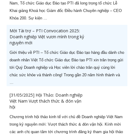
Nam, Tổ chức Giáo dục Đào tạo PTI đã long trọng tổ chức Lễ
Khai giảng Khoá học Giám đốc Điều hành Chuyên nghiệp – CEO
Khóa 200. Sự kiện …
Mời Tài trợ – PTI Convocation 2025:
Doanh nghiệp Việt vươn mình trong kỷ
nguyên mới
Giới thiệu về PTI – Tổ chức Giáo dục Đào tạo hàng đầu dành cho
doanh nhân Việt Tổ chức Giáo dục Đào tạo PTI xin trân trọng gửi
tới Quý Doanh nghiệp và Học viên lời chào trân quý cùng lời
chúc sức khỏe và thành công! Trong gần 20 năm hình thành và
…
[31/05/2025] Hội Thảo: Doanh nghiệp
Việt Nam Vượt thách thức & đón vận
HOT KHAI GIẢNG THÁNG 08
X
hội
Ưu đãi lên tới
60%
cho học viên đăng ký sớm
Chương trình hội thảo kinh tế với chủ đề Doanh nghiệp Việt Nam
trong kỷ nguyên mới: Vượt thách thức & đón vận hội. Kính mời
các anh chị quan tâm tới chương trình đăng ký tham gia hội thảo