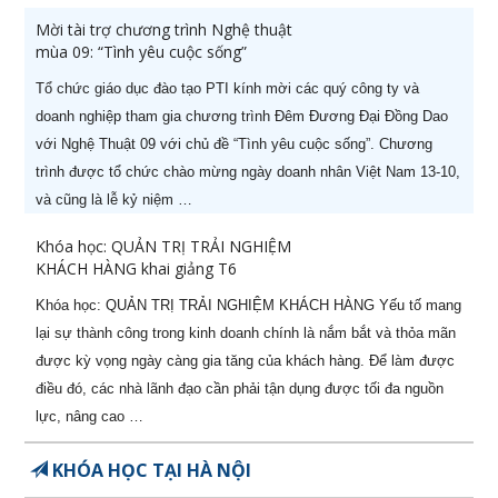
nghiệp (-50%)
Mời tài trợ chương trình Nghệ thuật
mùa 09: “Tình yêu cuộc sống”
6
CPO - Giám đốc sản xuất
22/08/2026
chuyên nghiệp (-50%)
Tổ chức giáo dục đào tạo PTI kính mời các quý công ty và
doanh nghiệp tham gia chương trình Đêm Đương Đại Đồng Dao
7
Khoá học Nghệ thuật thương
06/08/2026
với Nghệ Thuật 09 với chủ đề “Tình yêu cuộc sống”. Chương
lượng & đàm phán (-50%)
trình được tổ chức chào mừng ngày doanh nhân Việt Nam 13-10,
và cũng là lễ kỷ niệm …
8
Khoá học Kỹ năng bán hàng
21/08/2026
hiệu quả (-50%)
Khóa học: QUẢN TRỊ TRẢI NGHIỆM
KHÁCH HÀNG khai giảng T6
9
[ZOOM ONLINE] Khoá học CEO
28/10/2026
Giám Đốc Điều Hành chuyên
Khóa học: QUẢN TRỊ TRẢI NGHIỆM KHÁCH HÀNG Yếu tố mang
nghiệp (-50% còn 5.400.000đ)
lại sự thành công trong kinh doanh chính là nắm bắt và thỏa mãn
được kỳ vọng ngày càng gia tăng của khách hàng. Để làm được
10
[ZOOM ONLINE] Khoá học
14/09/2026
điều đó, các nhà lãnh đạo cần phải tận dụng được tối đa nguồn
Nâng cao Năng lực Cho Quản
lực, nâng cao …
Lý Cấp Trung (-50% còn
3.400.000đ)
KHÓA HỌC TẠI HÀ NỘI