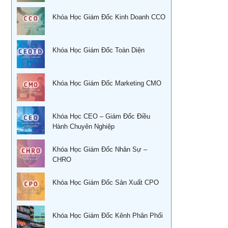
Đào tạo nghiệp vụ quản lý kho
Khóa Học Giám Đốc Kinh Doanh CCO
Kỹ năng bán hàng qua điện thoại
Khoá học Sử dụng KPIs đánh giá hiệu quả công việc
Quản trị cuộc đời – Ts. Lê Thẩm Dương
Khóa Học Giám Đốc Toàn Diện
Xây dựng, quản lý & phát triển kênh phân phối dành cho
CEO
Khóa học quản trị và thu hồi công nợ TPHCM
Xây dựng, quản lý và phát triển cửa hàng của doanh
Học kỹ năng phỏng vấn tuyển dụng tại Tphcm
Khóa Học Giám Đốc Marketing CMO
nghiệp
Ứng dụng phong thủy vào xây dựng thương hiệu
Khóa học đàm phán thương lượng
Khóa Học CEO – Giám Đốc Điều
Sống khỏe trẻ đẹp – Nghệ thuật ăn uống cân bằng âm
Hành Chuyên Nghiệp
Khóa Học Kỹ năng bán hàng hiệu quả
dương
Khóa học Thuyết Trình Trước Đám Đông
Khóa Học Giám Đốc Nhân Sự –
Khoá học nhân tướng học Nâng Cao trong quản trị nhân
CHRO
sự TPHCM
Khoá học Tài chính doanh nghiệp
Khoá học Nhân tướng học trong quản trị nhân sự TPHCM
Khóa Học Giám Đốc Sản Xuất CPO
Học phong thủy trong điều hành doanh nghiệp
Học phong thủy cho ngày tết tại tphcm
CEO & chiến lược tái cơ cấu doanh nghiệp sau khủng
Khóa Học Giám Đốc Kênh Phân Phối
hoảng
Học Xây dựng mô tả công việc& Khung năng lực tuyển