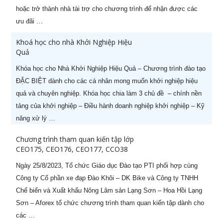
hoặc trở thành nhà tài trợ cho chương trình để nhận được các
ưu đãi …
Khoá học cho nhà Khởi Nghiệp Hiệu
Quả
STT
Tên khóa học
Ngày khai
giảng
Khóa học cho Nhà Khởi Nghiệp Hiệu Quả – Chương trình đào tạo
ĐẶC BIỆT dành cho các cá nhân mong muốn khởi nghiệp hiệu
1
Khoá học Nâng cao năng lực
29/08/2026
quả và chuyên nghiệp. Khóa học chia làm 3 chủ đề – chính nền
quản lý cấp Trung (-50%)
tảng của khởi nghiệp – Điều hành doanh nghiệp khởi nghiệp – Kỹ
năng xử lý …
2
Khoá học CEO Giám Đốc Điều
05/08/2026
Hành chuyên nghiệp (-60%)
Chương trình tham quan kiến tập lớp
CEO175, CEO176, CEO177, CCO38
3
Khoá học CCO – Giám đốc Kinh
26/07/2026
doanh chuyên nghiệp (-60%)
Ngày 25/8/2023, Tổ chức Giáo dục Đào tạo PTI phối hợp cùng
Công ty Cổ phần xe đạp Đào Khôi – DK Bike và Công ty TNHH
4
Khoá học CFO – Giám đốc Tài
24/08/2026
Chế biến và Xuất khẩu Nông Lâm sản Lạng Sơn – Hoa Hồi Lạng
chính chuyên nghiệp
Sơn – Aforex tổ chức chương trình tham quan kiến tập dành cho
các …
5
Kỹ năng Thuyết trình chuyên
07/08/2026