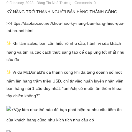
9 February, 2023
Bảng Tin Nhà Trường
Comments: 0
KỸ NĂNG TRỞ THÀNH NGƯỜI BÁN HÀNG THÀNH CÔNG
>>
https://daotaoceo.net/khoa-hoc-ky-nang-ban-hang-hieu-qua-
tai-ha-noi.html
Khi làm sales, bạn cần hiểu rõ nhu cầu, hành vi của khách
hàng và tìm ra các cách thức sáng tạo để đáp ứng tốt nhất nhu
cầu đó.
Ví dụ McDonald’s đã thành công khi đã tăng doanh số một
năm lên hàng trăm triệu USD, chỉ từ việc huấn luyện nhân viên
bán hàng nói 1 câu duy nhất: “anh/chị có muốn ăn thêm khoai
tây chiên không?”
Vậy làm như thế nào để bạn phát hiện ra nhu cầu tiềm ẩn
của khách hàng cũng như kích tích nhu cầu đó