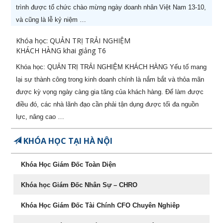
trình được tổ chức chào mừng ngày doanh nhân Việt Nam 13-10,
STT
Tên khóa học
Ngày khai
và cũng là lễ kỷ niệm …
giảng
Khóa học: QUẢN TRỊ TRẢI NGHIỆM
KHÁCH HÀNG khai giảng T6
1
Khoá học Nâng cao năng lực
29/08/2026
quản lý cấp Trung (-50%)
Khóa học: QUẢN TRỊ TRẢI NGHIỆM KHÁCH HÀNG Yếu tố mang
lại sự thành công trong kinh doanh chính là nắm bắt và thỏa mãn
2
Khoá học CEO Giám Đốc Điều
05/08/2026
được kỳ vọng ngày càng gia tăng của khách hàng. Để làm được
Hành chuyên nghiệp (-60%)
điều đó, các nhà lãnh đạo cần phải tận dụng được tối đa nguồn
3
Khoá học CCO – Giám đốc Kinh
26/07/2026
lực, nâng cao …
doanh chuyên nghiệp (-60%)
KHÓA HỌC TẠI HÀ NỘI
4
Khoá học CFO – Giám đốc Tài
24/08/2026
chính chuyên nghiệp
Khóa Học Giám Đốc Toàn Diện
5
Kỹ năng Thuyết trình chuyên
07/08/2026
Khóa học Giám Đốc Nhân Sự – CHRO
nghiệp (-50%)
Khóa Học Giám Đốc Tài Chính CFO Chuyên Nghiêp
6
CPO - Giám đốc sản xuất
22/08/2026