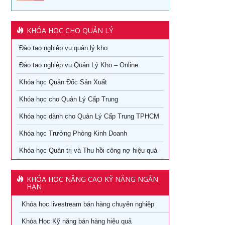
Khóa học phong thủy ứng dụng cho doanh nhân hậu
covid-19
Khoá học quản lý kho tại TPHCM
KHÓA HỌC CHO QUẢN LÝ
Văn hóa lấy khách hàng làm trung tâm: từ chiến lược đến
Học cách kiểm soát tài chính doanh nghiệp tại tphcm
hành động
Đào tạo nghiệp vụ quản lý kho
Học phong thủy ứng dụng tại TPHCM
Đào tạo nghiệp vụ Quản Lý Kho – Online
Chuyên khảo Nói chuyện làm ăn dưới góc nhìn phong
thủy
Khóa học Quản Đốc Sản Xuất
Chiến lược nguồn nhân lực trong thời kỳ 4.0
Chuyên khảo Phong thủy ứng dụng dành cho doanh nhân
Khóa học cho Quản Lý Cấp Trung
Kỹ Năng Lãnh Đạo Cao Cấp
Khóa học livestream bán hàng chuyên nghiệp
Khóa học dành cho Quản Lý Cấp Trung TPHCM
Làm thế nào số hóa trong doanh nghiệp
Khóa học Trưởng Phòng Kinh Doanh
Cách đăng bán hàng trên Facebook hiệu quả
Khóa học kỹ năng làm việc hiệu quả tại TPHCM
Khóa học Quản trị và Thu hồi công nợ hiệu quả
Khóa học Digital Marketing dành cho CMO
Học phân tích và báo cáo tài chính tại tphcm
Khoá học Kinh Doanh online chuyên nghiệp
KHÓA HỌC NÂNG CAO KỸ NĂNG NGẮN
khóa học kaizen 5s – hiểu đúng và làm đúng
HẠN
Khóa học Quản trị và Thu hồi công nợ hiệu quả
Khóa học livestream bán hàng chuyên nghiệp
Khóa học Quản trị mua hàng
Khoá học Nhân tướng học trong quản trị nhân sự
Khóa Học Kỹ năng bán hàng hiệu quả