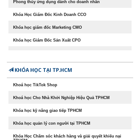
chuyên nghiệp (-50%)
Phong thủy ứng dụng dành cho doanh nhân
7
Khoá học Nghệ thuật thương
06/08/2026
Khóa Học Giám Đốc Kinh Doanh CCO
lượng & đàm phán (-50%)
Khóa học giám đốc Marketing CMO
8
Khoá học Kỹ năng bán hàng
21/08/2026
Khóa học Giám Đốc Sản Xuất CPO
hiệu quả (-50%)
Khóa học CEO – Giám đốc điều hành chuyên nghiệp
9
[ZOOM ONLINE] Khoá học CEO
28/10/2026
Giám Đốc Điều Hành chuyên
Chuyên Khảo Chiến Lược Dẫn Đầu Trong Kinh Doanh
nghiệp (-50% còn 5.400.000đ)
KHÓA HỌC TẠI TP.HCM
Chuyên Khảo Dụng Nhân Như Dụng Mộc
10
[ZOOM ONLINE] Khoá học
14/09/2026
Khoá học TikTok Shop
Nâng cao Năng lực Cho Quản
Tư Duy Lãnh Đạo
Lý Cấp Trung (-50% còn
Khoá học Cho Nhà Khởi Nghiệp Hiệu Quả TPHCM
3.400.000đ)
Sống khỏe, trẻ, đẹp – nghệ thuật ăn uống cân bằng âm
dương
Khóa học kỹ năng giao tiếp TPHCM
087.947.3579
Khóa học Marketing Digital
Khóa học quản lý con người tại TPHCM
khoá học Kỹ Năng Phỏng Vấn Tuyển Dụng
Khóa Học Chăm sóc khách hàng và giải quyết khiếu nại