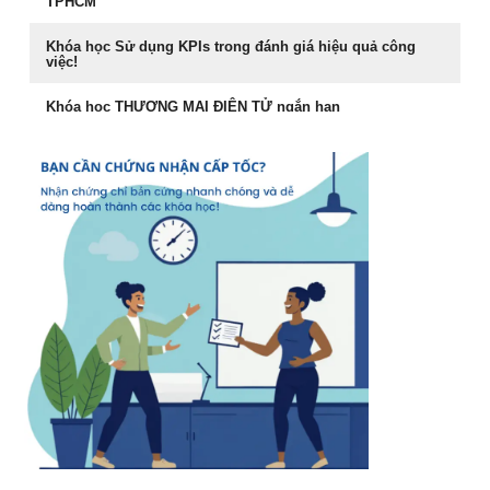
TPHCM
Phong Thủy Trong Kinh Doanh Bất Động Sản và Nhà Ở
Khóa học Sử dụng KPIs trong đánh giá hiệu quả công
việc!
Rèn Luyện Văn Phong Của CEO
Khóa học THƯƠNG MẠI ĐIỆN TỬ ngắn hạn
Đào tạo Marketing Online Cấp Tốc
Cách đăng bán hàng trên Facebook hiệu quả
Khóa học phong thủy ứng dụng dành cho doanh nhân
Khóa học livestream bán hàng chuyên nghiệp
khóa học Livestream bán hàng đỉnh cao
Khóa học giám đốc kênh phân phối tại TPHCM
Chiến lược dẫn đầu và hệ vận hành 7S
Khóa học giám đốc chuỗi bán Lẻ tại TPHCM
Khóa học Quản Đốc Sản Xuất
Khóa Học Marketing Digital Tại HCM
Khóa học đào tạo giảng viên nội bộ
Khóa Học Đào tạo Marketing Online Cấp Tốc tại HCM
Khóa học Trưởng Phòng Kinh Doanh Chuyên Nghiệp
CEO & chiến lược tái cơ cấu doanh nghiệp sau khủng
Khóa học nâng cao năng lực Quản Trị cho Quản Lý Cấp
hoảng tại Hồ Chí Minh
Trung
1501 cách khen thưởng nhân viên
Phân tích hiệu quả đầu tư vốn cho doanh nghiệp