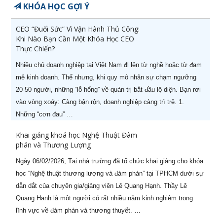
KHÓA HỌC GỢI Ý
CEO “Đuối Sức” Vì Vận Hành Thủ Công:
Khi Nào Bạn Cần Một Khóa Học CEO
Thực Chiến?
Nhiều chủ doanh nghiệp tại Việt Nam đi lên từ nghề hoặc từ đam
mê kinh doanh. Thế nhưng, khi quy mô nhân sự chạm ngưỡng
20-50 người, những “lỗ hổng” về quản trị bắt đầu lộ diện. Bạn rơi
vào vòng xoáy: Càng bận rộn, doanh nghiệp càng trì trệ. 1.
Những “cơn đau” …
Khai giảng khoá học Nghệ Thuật Đàm
phán và Thương Lượng
Ngày 06/02/2026, Tại nhà trường đã tổ chức khai giảng cho khóa
học “Nghệ thuật thương lượng và đàm phán” tại TPHCM dưới sự
dẫn dắt của chuyên gia/giảng viên Lê Quang Hạnh. Thầy Lê
Quang Hạnh là một người có rất nhiều năm kinh nghiệm trong
lĩnh vực về đàm phán và thương thuyết. …