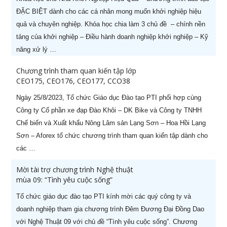
ĐẶC BIỆT dành cho các cá nhân mong muốn khởi nghiệp hiệu
quả và chuyên nghiệp. Khóa học chia làm 3 chủ đề – chính nền
tảng của khởi nghiệp – Điều hành doanh nghiệp khởi nghiệp – Kỹ
năng xử lý …
Chương trình tham quan kiến tập lớp
CEO175, CEO176, CEO177, CCO38
Ngày 25/8/2023, Tổ chức Giáo dục Đào tạo PTI phối hợp cùng
Công ty Cổ phần xe đạp Đào Khôi – DK Bike và Công ty TNHH
Chế biến và Xuất khẩu Nông Lâm sản Lạng Sơn – Hoa Hồi Lạng
Sơn – Aforex tổ chức chương trình tham quan kiến tập dành cho
HOT KHAI GIẢNG THÁNG 08
X
các …
Ưu đãi lên tới
60%
cho học viên đăng ký sớm
Mời tài trợ chương trình Nghệ thuật
mùa 09: “Tình yêu cuộc sống”
Tổ chức giáo dục đào tạo PTI kính mời các quý công ty và
doanh nghiệp tham gia chương trình Đêm Đương Đại Đồng Dao
với Nghệ Thuật 09 với chủ đề “Tình yêu cuộc sống”. Chương