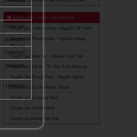
24/08/2026
Khoá học Livestream bán hàng thực chiến
07/08/2026
KHÓA HỌC THEO CHUYÊN GIA
22/08/2026
Chuyên gia – Hiệu trưởng – Nguyễn Tất Thịnh
Chuyên Gia Thương hiệu – Nguyễn Hoàng
06/08/2026
Phương
21/08/2026
Chuyên gia Nhân Sự – Nguyễn Xuân Hải
28/10/2026
Chuyên gia Bán lẻ – Ts. Đào Xuân Khương
Chuyên Gia Phong Thủy – Nguyễn Ngoan
14/09/2026
Chuyên Gia Tạ Thị Phước Thạnh
Chuyên gia Lê Quang Hạnh
Chuyên Gia Vũ Văn Ninh
Chuyên gia Hoàng Văn Hoà