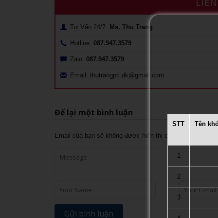
LIÊ
Tư Vấn 24/7:
Ms. Thu Trang
Hotline:
087.947.3579
Zalo:
087.947.3579
Email: thutrangpti.dk@gmail.com
Để lại một bình luận
STT
Tên kh
Email của bạn sẽ không được hiển thị công khai.
Các tr
1
2
3