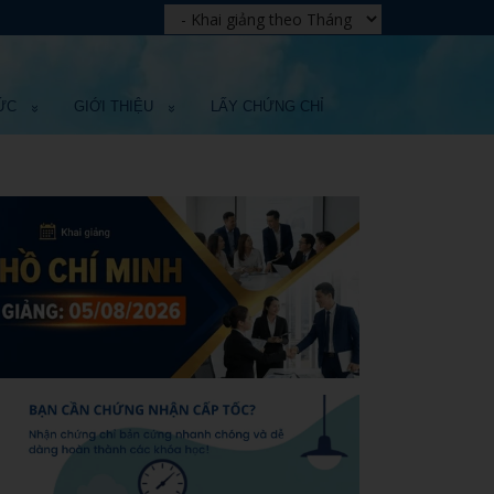
ỨC
GIỚI THIỆU
LẤY CHỨNG CHỈ