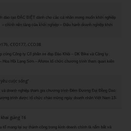
nh đào tạo ĐẶC BIỆT dành cho các cá nhân mong muốn khởi nghiệp
 – chính nền tảng của khởi nghiệp – Điều hành doanh nghiệp khởi
EO176, CEO177, CCO38
ợp cùng Công ty Cổ phần xe đạp Đào Khôi – DK Bike và Công ty
 Hoa Hồi Lạng Sơn – Aforex tổ chức chương trình tham quan kiến
 yêu cuộc sống”
ty và doanh nghiệp tham gia chương trình Đêm Đương Đại Đồng Dao
Chương trình được tổ chức chào mừng ngày doanh nhân Việt Nam 13-
hai giảng T6
mang lại sự thành công trong kinh doanh chính là nắm bắt và