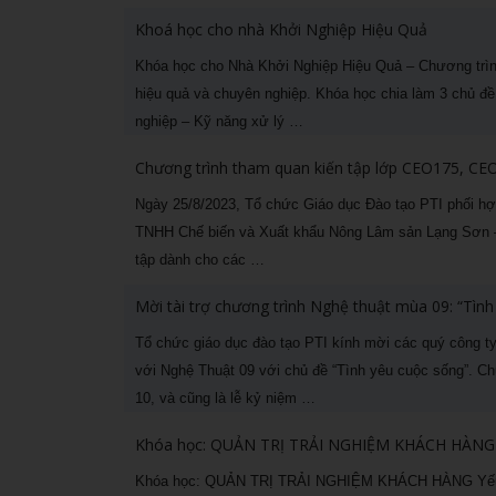
Khoá học cho nhà Khởi Nghiệp Hiệu Quả
Khóa học cho Nhà Khởi Nghiệp Hiệu Quả – Chương trì
hiệu quả và chuyên nghiệp. Khóa học chia làm 3 chủ đề
nghiệp – Kỹ năng xử lý …
Chương trình tham quan kiến tập lớp CEO175, C
Ngày 25/8/2023, Tổ chức Giáo dục Đào tạo PTI phối h
TNHH Chế biến và Xuất khẩu Nông Lâm sản Lạng Sơn –
tập dành cho các …
Mời tài trợ chương trình Nghệ thuật mùa 09: “Tình
Tổ chức giáo dục đào tạo PTI kính mời các quý công 
với Nghệ Thuật 09 với chủ đề “Tình yêu cuộc sống”. 
10, và cũng là lễ kỷ niệm …
Khóa học: QUẢN TRỊ TRẢI NGHIỆM KHÁCH HÀNG k
Khóa học: QUẢN TRỊ TRẢI NGHIỆM KHÁCH HÀNG Yếu tố 