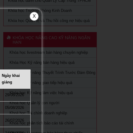
Khóa học dành cho Quản Lý Cấp Trung TPHCM
Khóa học Trưởng Phòng Kinh Doanh
X
Khóa học Quản trị và Thu hồi công nợ hiệu quả
KHÓA HỌC NÂNG CAO KỸ NĂNG NGẮN
HẠN
Khóa học livestream bán hàng chuyên nghiệp
Khóa Học Kỹ năng bán hàng hiệu quả
Khóa học kỹ năng Thuyết Trình Trước Đám Đông
Ngày khai
giảng
Khóa học kỹ năng giao tiếp hiệu quả
Khóa học Kỹ năng làm việc hiệu quả
29/08/2026
Khoá học Quản lý con người
05/08/2026
Khoá học Tài chính doanh nghiệp
26/07/2026
Khóa học phân tích báo cáo tài chính