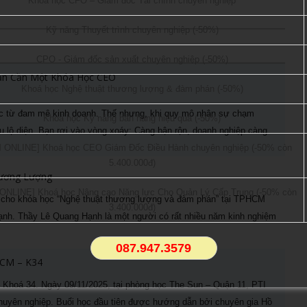
Khoá học CFO – Giám đốc Tài chính chuyên nghiệp
Kỹ năng Thuyết trình chuyên nghiệp (-50%)
CPO - Giám đốc sản xuất chuyên nghiệp (-50%)
Bạn Cần Một Khóa Học CEO
Khoá học Nghệ thuật thương lượng & đàm phán (-50%)
oặc từ đam mê kinh doanh. Thế nhưng, khi quy mô nhân sự chạm
Khoá học Kỹ năng bán hàng hiệu quả (-50%)
u lộ diện. Bạn rơi vào vòng xoáy: Càng bận rộn, doanh nghiệp càng
 ONLINE] Khoá học CEO Giám Đốc Điều Hành chuyên nghiệp (-50% còn
5.400.000đ)
hương Lượng
NLINE] Khoá học Nâng cao Năng lực Cho Quản Lý Cấp Trung (-50% còn
g cho khóa học “Nghệ thuật thương lượng và đàm phán” tại TPHCM
3.400.000đ)
ạnh. Thầy Lê Quang Hạnh là một người có rất nhiều năm kinh nghiệm
087.947.3579
HCM – K34
Khoá 34. Ngày 09/11/2025, tại phòng học The Sun – Quận 11, PTI
huyên nghiệp. Buổi học đầu tiên được hướng dẫn bởi chuyên gia Hồ