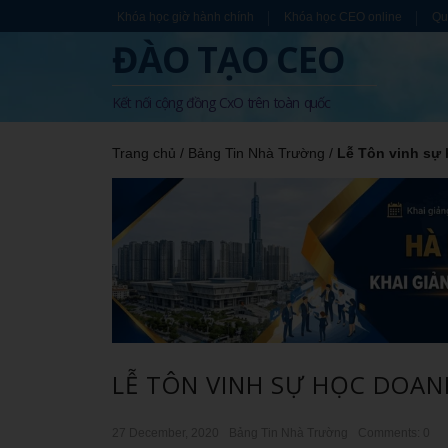
Khóa học giờ hành chính
Khóa học CEO online
Qu
ĐÀO TẠO CEO
Kết nối cộng đồng CxO trên toàn quốc
Trang chủ
/
Bảng Tin Nhà Trường
/
Lễ Tôn vinh sự 
LỄ TÔN VINH SỰ HỌC DOAN
27 December, 2020
Bảng Tin Nhà Trường
Comments: 0