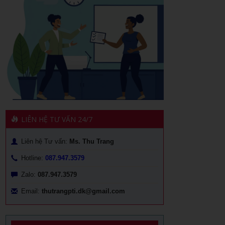
LIÊN HỆ TƯ VẤN 24/7
Liên hệ Tư vấn:
Ms. Thu Trang
Hotline:
087.947.3579
Zalo:
087.947.3579
Email:
thutrangpti.dk@gmail.com