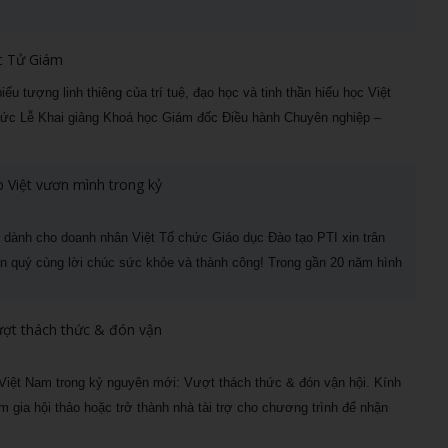
ốc Tử Giám
 tượng linh thiêng của trí tuệ, đạo học và tinh thần hiếu học Việt
hức Lễ Khai giảng Khoá học Giám đốc Điều hành Chuyên nghiệp –
 Việt vươn mình trong kỷ
 dành cho doanh nhân Việt Tổ chức Giáo dục Đào tạo PTI xin trân
rân quý cùng lời chúc sức khỏe và thành công! Trong gần 20 năm hình
ượt thách thức & đón vận
 Việt Nam trong kỷ nguyên mới: Vượt thách thức & đón vận hội. Kính
 gia hội thảo hoặc trở thành nhà tài trợ cho chương trình để nhận