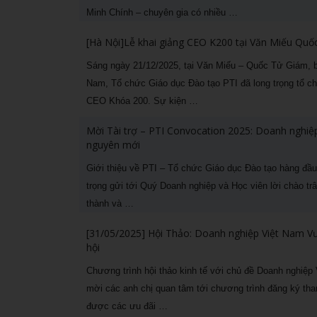
Minh Chính – chuyên gia có nhiều …
[Hà Nội]Lễ khai giảng CEO K200 tại Văn Miếu Qu
Sáng ngày 21/12/2025, tại Văn Miếu – Quốc Tử Giám, biểu
Nam, Tổ chức Giáo dục Đào tạo PTI đã long trọng tổ c
CEO Khóa 200. Sự kiện …
Mời Tài trợ – PTI Convocation 2025: Doanh nghiệp
nguyên mới
Giới thiệu về PTI – Tổ chức Giáo dục Đào tạo hàng đầu
trọng gửi tới Quý Doanh nghiệp và Học viên lời chào t
thành và …
[31/05/2025] Hội Thảo: Doanh nghiệp Việt Nam V
hội
Chương trình hội thảo kinh tế với chủ đề Doanh nghiệp
mời các anh chị quan tâm tới chương trình đăng ký tham
được các ưu đãi …