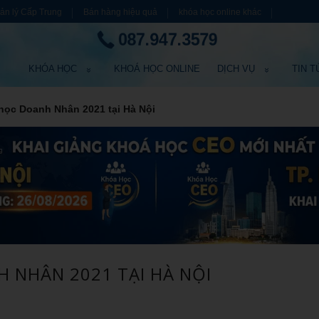
ản lý Cấp Trung
Bán hàng hiệu quả
khóa học online khác
087.947.3579
KHÓA HỌC
KHOÁ HỌC ONLINE
DỊCH VỤ
TIN T
học Doanh Nhân 2021 tại Hà Nội
H NHÂN 2021 TẠI HÀ NỘI