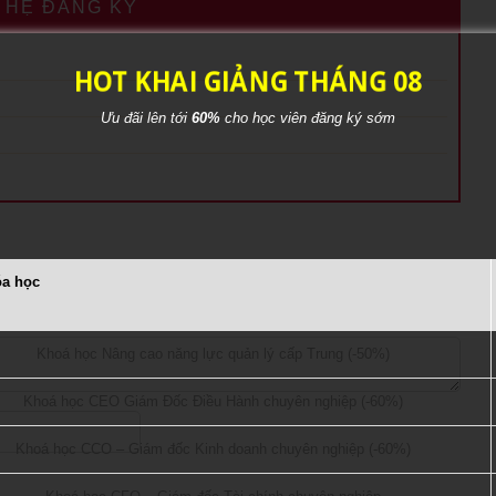
N HỆ ĐĂNG KÝ
HOT KHAI GIẢNG THÁNG 08
Ưu đãi lên tới
60%
cho học viên đăng ký sớm
óa học
ường bắt buộc được đánh dấu
*
Khoá học Nâng cao năng lực quản lý cấp Trung (-50%)
Khoá học CEO Giám Đốc Điều Hành chuyên nghiệp (-60%)
Khoá học CCO – Giám đốc Kinh doanh chuyên nghiệp (-60%)