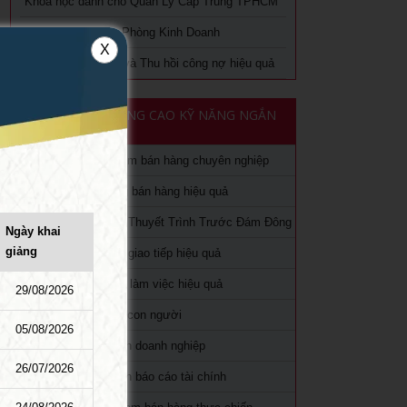
Khóa học dành cho Quản Lý Cấp Trung TPHCM
Khóa học Trưởng Phòng Kinh Doanh
X
Khóa học Quản trị và Thu hồi công nợ hiệu quả
KHÓA HỌC NÂNG CAO KỸ NĂNG NGẮN
HẠN
Khóa học livestream bán hàng chuyên nghiệp
Khóa Học Kỹ năng bán hàng hiệu quả
Khóa học kỹ năng Thuyết Trình Trước Đám Đông
Ngày khai
giảng
Khóa học kỹ năng giao tiếp hiệu quả
Khóa học Kỹ năng làm việc hiệu quả
29/08/2026
Khoá học Quản lý con người
05/08/2026
Khoá học Tài chính doanh nghiệp
26/07/2026
Khóa học phân tích báo cáo tài chính