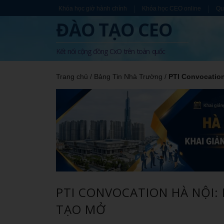
Khóa học giờ hành chính
Khóa học CEO online
Qu
ĐÀO TẠO CEO
Kết nối cộng đồng CxO trên toàn quốc
Trang chủ
/
Bảng Tin Nhà Trường
/
PTI Convocatio
PTI CONVOCATION HÀ NỘI:
TẠO MỞ