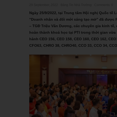
29 September, 2022
Bảng Tin Nhà Trường
Comments: 0
Ngày 25/9/2022, tại Trung tâm Hội nghị Quốc tế
“Doanh nhân và đổi mới sáng tạo mở” đã được PT
– TGĐ Triệu Văn Dương, các chuyên gia kinh tế, 
hoàn thành khoá học tại PTI trong thời gian vừ
hành CEO 156, CEO 158, CEO 160, CEO 162, CEO
CFO63, CHRO 38, CHRO40, CCO 33, CCO 34, CC