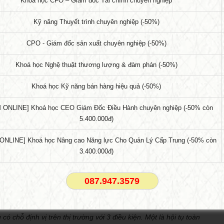
Khoá học CFO – Giám đốc Tài chính chuyên nghiệp
Kỹ năng Thuyết trình chuyên nghiệp (-50%)
CPO - Giám đốc sản xuất chuyên nghiệp (-50%)
Khoá học Nghệ thuật thương lượng & đàm phán (-50%)
Khoá học Kỹ năng bán hàng hiệu quả (-50%)
 ONLINE] Khoá học CEO Giám Đốc Điều Hành chuyên nghiệp (-50% còn
5.400.000đ)
NLINE] Khoá học Nâng cao Năng lực Cho Quản Lý Cấp Trung (-50% còn
3.400.000đ)
ức Giáo dục Đào tạo PTI đã chia sẻ: “
Thế giới và ngay trong gia
ay đổi. Đó là quá trình tất yếu, không ai có thể đảo ngược trong
087.947.3579
. Chúng ta hãy vui thích với sự thay đổi, đi cùng và nắm bắt sự
có câu: Vô sản toàn cầu đoàn kết lại. Nay chúng ta có câu: Doanh
ó chỗ định vị trên thị trường với 3 điều kiện. Một là hội tụ toàn