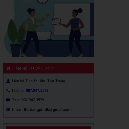
LIÊN HỆ TƯ VẤN 24/7
Liên hệ Tư vấn:
Ms. Thu Trang
Hotline:
087.947.3579
Zalo:
087.947.3579
Email:
thutrangpti.dk@gmail.com