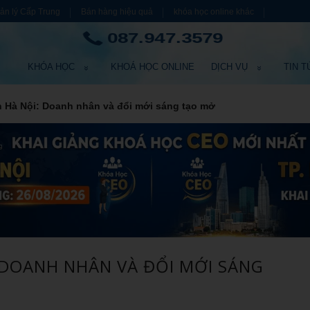
ản lý Cấp Trung
Bán hàng hiệu quả
khóa học online khác
087.947.3579
KHÓA HỌC
KHOÁ HỌC ONLINE
DỊCH VỤ
TIN T
n Hà Nội: Doanh nhân và đổi mới sáng tạo mở
 DOANH NHÂN VÀ ĐỔI MỚI SÁNG