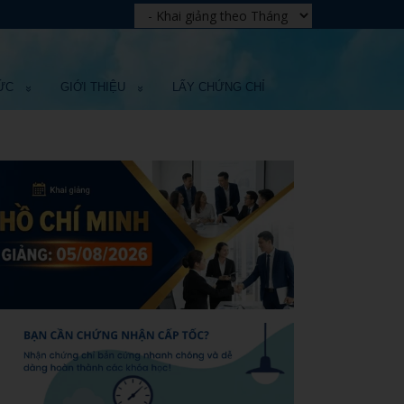
ỨC
GIỚI THIỆU
LẤY CHỨNG CHỈ