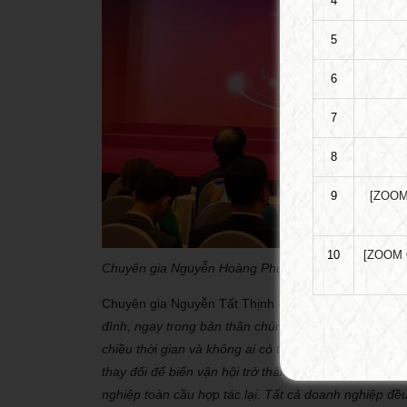
4
5
6
7
8
9
[ZOOM
10
[ZOOM O
Chuyên gia Nguyễn Hoàng Phương
Chuyên gia Nguyễn Tất Thịnh – Chủ tịch HĐGH Tổ ch
đình, ngay trong bản thân chúng ta có rất nhiều sự th
chiều thời gian và không ai có thể từ chối sự thay đổi
thay đổi để biến vận hội trở thành cơ hội. Ngày xưa 
nghiệp toàn cầu hợp tác lại. Tất cả doanh nghiệp đều c