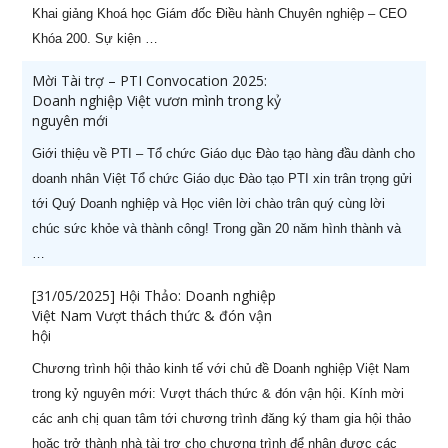
Khai giảng Khoá học Giám đốc Điều hành Chuyên nghiệp – CEO
Khóa 200. Sự kiện …
Mời Tài trợ – PTI Convocation 2025:
Doanh nghiệp Việt vươn mình trong kỷ
nguyên mới
Giới thiệu về PTI – Tổ chức Giáo dục Đào tạo hàng đầu dành cho
doanh nhân Việt Tổ chức Giáo dục Đào tạo PTI xin trân trọng gửi
tới Quý Doanh nghiệp và Học viên lời chào trân quý cùng lời
chúc sức khỏe và thành công! Trong gần 20 năm hình thành và
…
[31/05/2025] Hội Thảo: Doanh nghiệp
Việt Nam Vượt thách thức & đón vận
hội
HOT KHAI GIẢNG THÁNG 08
X
Chương trình hội thảo kinh tế với chủ đề Doanh nghiệp Việt Nam
Ưu đãi lên tới
60%
cho học viên đăng ký sớm
trong kỷ nguyên mới: Vượt thách thức & đón vận hội. Kính mời
các anh chị quan tâm tới chương trình đăng ký tham gia hội thảo
hoặc trở thành nhà tài trợ cho chương trình để nhận được các