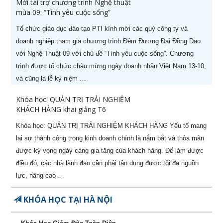
Mời tài trợ chương trình Nghệ thuật
mùa 09: “Tình yêu cuộc sống”
6
CPO - Giám đốc sản xuất
22/08/2026
Tổ chức giáo dục đào tạo PTI kính mời các quý công ty và
chuyên nghiệp (-50%)
doanh nghiệp tham gia chương trình Đêm Đương Đại Đồng Dao
7
Khoá học Nghệ thuật thương
06/08/2026
với Nghệ Thuật 09 với chủ đề “Tình yêu cuộc sống”. Chương
lượng & đàm phán (-50%)
trình được tổ chức chào mừng ngày doanh nhân Việt Nam 13-10,
và cũng là lễ kỷ niệm …
8
Khoá học Kỹ năng bán hàng
21/08/2026
hiệu quả (-50%)
Khóa học: QUẢN TRỊ TRẢI NGHIỆM
KHÁCH HÀNG khai giảng T6
9
[ZOOM ONLINE] Khoá học CEO
28/10/2026
Khóa học: QUẢN TRỊ TRẢI NGHIỆM KHÁCH HÀNG Yếu tố mang
Giám Đốc Điều Hành chuyên
lại sự thành công trong kinh doanh chính là nắm bắt và thỏa mãn
nghiệp (-50% còn 5.400.000đ)
được kỳ vọng ngày càng gia tăng của khách hàng. Để làm được
10
[ZOOM ONLINE] Khoá học
14/09/2026
điều đó, các nhà lãnh đạo cần phải tận dụng được tối đa nguồn
Nâng cao Năng lực Cho Quản
lực, nâng cao …
Lý Cấp Trung (-50% còn
3.400.000đ)
KHÓA HỌC TẠI HÀ NỘI
087.947.3579