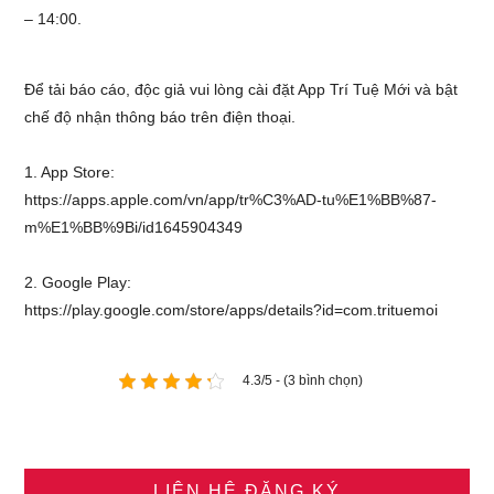
– 14:00.
Để tải báo cáo, độc giả vui lòng cài đặt App Trí Tuệ Mới và bật
chế độ nhận thông báo trên điện thoại.
1. App Store:
https://apps.apple.com/vn/app/tr%C3%AD-tu%E1%BB%87-
m%E1%BB%9Bi/id1645904349
2. Google Play:
https://play.google.com/store/apps/details?id=com.trituemoi
4.3/5 - (3 bình chọn)
LIÊN HỆ ĐĂNG KÝ