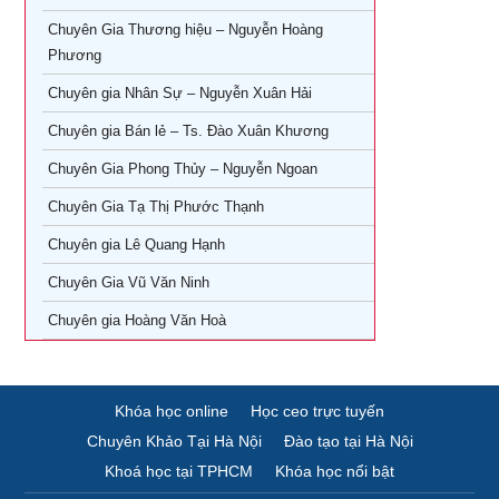
Khóa Học CEO – Giám Đốc Điều Hành tại TPHCM
Khóa Học KOC PRO – Kiếm tiền từ làm video review sản
phẩm
Chuyên Gia Thương hiệu – Nguyễn Hoàng
Khóa Học Giám Đốc Tài Chính tại TPHCM
Phương
Khóa học Giám Đốc Nhân Sự tại TPHCM
Chuyên gia Nhân Sự – Nguyễn Xuân Hải
Chuyên gia Bán lẻ – Ts. Đào Xuân Khương
Khoá Học Giám Đốc Kinh Doanh tại TPHCM
Chuyên Gia Phong Thủy – Nguyễn Ngoan
Khóa học giám đốc Marketing tại TPHCM
Chuyên Gia Tạ Thị Phước Thạnh
Khóa học giám đốc sản xuất tại tpHCM
Chuyên gia Lê Quang Hạnh
Chuyên Gia Vũ Văn Ninh
Chuyên gia Hoàng Văn Hoà
Khóa học online
Học ceo trực tuyến
Chuyên Khảo Tại Hà Nội
Đào tạo tại Hà Nội
Khoá học tại TPHCM
Khóa học nổi bật