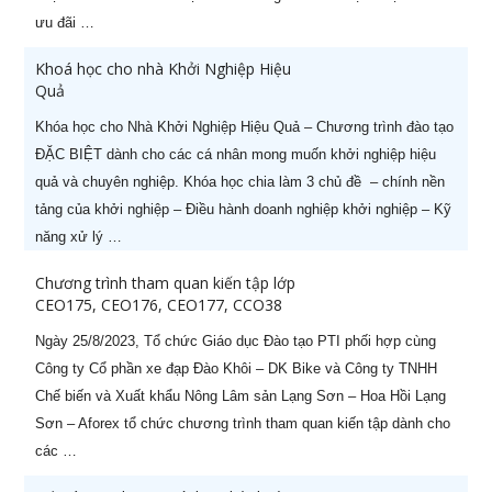
ưu đãi …
Khoá học cho nhà Khởi Nghiệp Hiệu
Quả
STT
Tên khóa học
Ngày khai
Khóa học cho Nhà Khởi Nghiệp Hiệu Quả – Chương trình đào tạo
giảng
ĐẶC BIỆT dành cho các cá nhân mong muốn khởi nghiệp hiệu
1
Khoá học Nâng cao năng lực
29/08/2026
quả và chuyên nghiệp. Khóa học chia làm 3 chủ đề – chính nền
quản lý cấp Trung (-50%)
tảng của khởi nghiệp – Điều hành doanh nghiệp khởi nghiệp – Kỹ
năng xử lý …
2
Khoá học CEO Giám Đốc Điều
05/08/2026
Hành chuyên nghiệp (-60%)
Chương trình tham quan kiến tập lớp
CEO175, CEO176, CEO177, CCO38
3
Khoá học CCO – Giám đốc Kinh
26/07/2026
Ngày 25/8/2023, Tổ chức Giáo dục Đào tạo PTI phối hợp cùng
doanh chuyên nghiệp (-60%)
Công ty Cổ phần xe đạp Đào Khôi – DK Bike và Công ty TNHH
4
Khoá học CFO – Giám đốc Tài
24/08/2026
Chế biến và Xuất khẩu Nông Lâm sản Lạng Sơn – Hoa Hồi Lạng
chính chuyên nghiệp
Sơn – Aforex tổ chức chương trình tham quan kiến tập dành cho
các …
5
Kỹ năng Thuyết trình chuyên
07/08/2026
nghiệp (-50%)