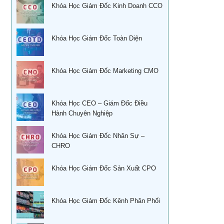
Khóa Học Giám Đốc Kinh Doanh CCO
Kỹ năng bán hàng qua điện thoại
Khoá học Sử dụng KPIs đánh giá hiệu quả công việc
Quản trị cuộc đời – Ts. Lê Thẩm Dương
Khóa Học Giám Đốc Toàn Diện
Xây dựng, quản lý & phát triển kênh phân phối dành cho
CEO
Khóa học quản trị và thu hồi công nợ TPHCM
Xây dựng, quản lý và phát triển cửa hàng của doanh
Học kỹ năng phỏng vấn tuyển dụng tại Tphcm
Khóa Học Giám Đốc Marketing CMO
nghiệp
Ứng dụng phong thủy vào xây dựng thương hiệu
Khóa học đàm phán thương lượng
Khóa Học CEO – Giám Đốc Điều
Sống khỏe trẻ đẹp – Nghệ thuật ăn uống cân bằng âm
Hành Chuyên Nghiệp
Khóa Học Kỹ năng bán hàng hiệu quả
dương
Khóa học Thuyết Trình Trước Đám Đông
Khóa Học Giám Đốc Nhân Sự –
Khoá học nhân tướng học Nâng Cao trong quản trị nhân
CHRO
sự TPHCM
Khoá học Tài chính doanh nghiệp
Khoá học Nhân tướng học trong quản trị nhân sự TPHCM
Khóa Học Giám Đốc Sản Xuất CPO
Học phong thủy trong điều hành doanh nghiệp
Học phong thủy cho ngày tết tại tphcm
CEO & chiến lược tái cơ cấu doanh nghiệp sau khủng
Khóa Học Giám Đốc Kênh Phân Phối
hoảng
Học Xây dựng mô tả công việc& Khung năng lực tuyển
dụng tại HCM