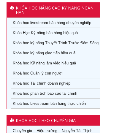
Khoá học Kinh Doanh online chuyên nghiệp
KHÓA HỌC NÂNG CAO KỸ NĂNG NGẮN
khóa học kaizen 5s – hiểu đúng và làm đúng
HẠN
Khóa học Quản trị và Thu hồi công nợ hiệu quả
Khóa học livestream bán hàng chuyên nghiệp
Khóa học Quản trị mua hàng
Khoá học Nhân tướng học trong quản trị nhân sự
Khóa Học Kỹ năng bán hàng hiệu quả
Tuyển dụng, giữ và sa thải nhân viên
Khoá học Nhân tướng học nâng cao trong quản trị nhân
Khóa học kỹ năng Thuyết Trình Trước Đám Đông
sự
Khóa học dành cho Quản Lý Cấp Trung TPHCM
Khóa học kỹ năng giao tiếp hiệu quả
Khoá học Tài chính dành cho nhà quản trị không chuyên
Khóa học Trưởng phòng kinh doanh tại TPHCM
Khóa học Kỹ năng làm việc hiệu quả
Khoá học Xem chỉ tay biết người
Khóa Học đào tạo giảng viên nội bộ tại TPHCM
Khoá học Quản lý con người
Khoá học quản lý con người
Khoá học Tài chính doanh nghiệp
Khóa Học Quản Đốc Sản Xuất Tại TPHCM
Khóa học phân tích báo cáo tài chính
Khoá học Quản Trị Trải Nghiệm Khách Hàng
Khóa Học Phong Thủy Chuyên Sâu Tại TPHCM
Khoá học Livestream bán hàng thực chiến
Ứng dụng AI trong bán hàng – Cách mạng hoá ngành bán
Khóa học phong thủy cho doanh nhân tại TPHCM
lẻ
KHÓA HỌC THEO CHUYÊN GIA
Khóa Học Giám Đốc Toàn Diện tại TPHCM
Khoá học Livestream bán hàng chuyên nghiệp từ A – Z
Chuyên gia – Hiệu trưởng – Nguyễn Tất Thịnh