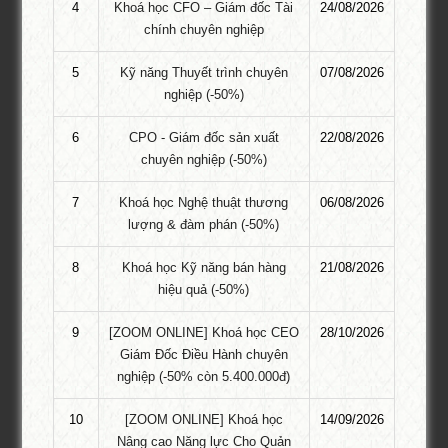
cộ, dụng cụ – đồ nghề, …); Man …
4
Khoá học CFO – Giám đốc Tài
24/08/2026
chính chuyên nghiệp
Khóa học Kaizen và 5S Phiên bản Online
5
Kỹ năng Thuyết trình chuyên
07/08/2026
Xuất phát điểm Khóa Học Kaizen và 5S. Hiện nay, “việc cải tiến
nghiệp (-50%)
liên tục (Kaizen) các quá trình” là mục tiêu của nhiều doanh
nghiệp. Kaizen bao gồm việc sáng tạo và thực hiện những ý
6
CPO - Giám đốc sản xuất
22/08/2026
tưởng nhằm đạt được mục tiêu bằng những phương pháp mang
chuyên nghiệp (-50%)
lại hiệu quả cao hơn. Mục tiêu …
7
Khoá học Nghệ thuật thương
06/08/2026
Khóa Học Quản Lý Kho – Online
lượng & đàm phán (-50%)
Khóa Học Quản Lý Kho Online Khóa Học Quản Lý Kho Online –
8
Khoá học Kỹ năng bán hàng
21/08/2026
Cấp chứng nhận quản lý kho bản cứng cho học viên ngay sau khi
hiệu quả (-50%)
hoàn thành toàn bộ nội dung chương trình. Khoá học do chuyên
gia Tạ Thị Phước Thạnh giảng dạy. Đây là phiên bản đặc biệt
9
[ZOOM ONLINE] Khoá học CEO
28/10/2026
dành cho các …
Giám Đốc Điều Hành chuyên
nghiệp (-50% còn 5.400.000đ)
Khóa Học Tổ Chức Sản Xuất Với Các Mô
Hình Quản Lý Tiên Tiến
10
[ZOOM ONLINE] Khoá học
14/09/2026
Nâng cao Năng lực Cho Quản