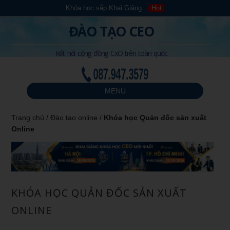
Khóa học sắp Khai Giảng
Hot
ĐÀO TẠO CEO
Kết nối cộng đồng CxO trên toàn quốc
087.947.3579
MENU
Trang chủ
/
Đào tạo online
/
Khóa học Quản đốc sản xuất
Online
KHÓA HỌC QUẢN ĐỐC SẢN XUẤT
ONLINE