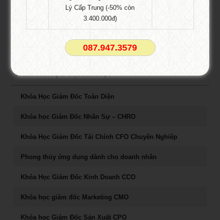
Xuất phát điểm Khóa Học Tổ Chức Sản Xuất Với Các Mô Hình
Lý Cấp Trung (-50% còn
Quản Lý Tiên Tiến. Trong mỗi doanh nghiệp, các doanh chủ cần
3.400.000đ)
có cách thức, mô hình quản lý để phát huy năng lực của nhân sự
lao động, đem đến hiệu quả làm việc cao nhất. Vậy các nhà lãnh
087.947.3579
đạo …
KHÓA HỌC TẠI HÀ NỘI
Khóa Học Giám Đốc Toàn Diện
Khóa học Giám Đốc Nhân Sự – CHRO
Khóa Học Giám Đốc Tài Chính CFO Chuyên Nghiêp
Phong thủy ứng dụng dành cho doanh nhân
Khóa Học Giám Đốc Kinh Doanh CCO
Khóa học giám đốc Marketing CMO
Khóa học Giám Đốc Sản Xuất CPO