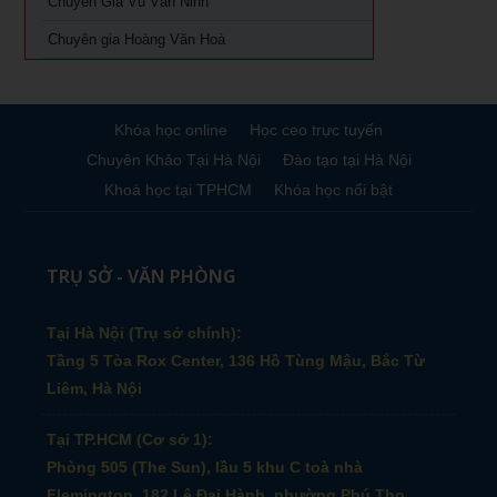
Chuyên Gia Vũ Văn Ninh
Chuyên gia Hoàng Văn Hoà
Khóa học online
Học ceo trực tuyến
Chuyên Khảo Tại Hà Nội
Đào tạo tại Hà Nội
Khoá học tại TPHCM
Khóa học nổi bật
TRỤ SỞ - VĂN PHÒNG
Tại Hà Nội (Trụ sở chính):
Tầng 5 Tòa Rox Center, 136 Hồ Tùng Mậu, Bắc Từ
Liêm, Hà Nội
Tại TP.HCM (Cơ sở 1):
Phòng 505 (The Sun), lầu 5 khu C toà nhà
Flemington, 182 Lê Đại Hành, phường Phú Thọ,