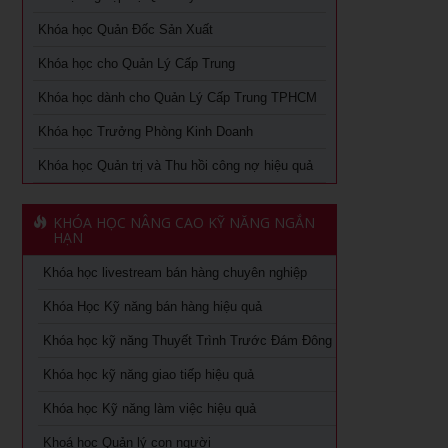
thủy
Khóa học Quản Đốc Sản Xuất
Chiến lược nguồn nhân lực trong thời kỳ 4.0
Chuyên khảo Phong thủy ứng dụng dành cho doanh nhân
Khóa học cho Quản Lý Cấp Trung
Kỹ Năng Lãnh Đạo Cao Cấp
Khóa học livestream bán hàng chuyên nghiệp
Khóa học dành cho Quản Lý Cấp Trung TPHCM
Làm thế nào số hóa trong doanh nghiệp
Khóa học Trưởng Phòng Kinh Doanh
Cách đăng bán hàng trên Facebook hiệu quả
Khóa học kỹ năng làm việc hiệu quả tại TPHCM
Khóa học Quản trị và Thu hồi công nợ hiệu quả
Khóa học Digital Marketing dành cho CMO
Học phân tích và báo cáo tài chính tại tphcm
Khoá học Kinh Doanh online chuyên nghiệp
KHÓA HỌC NÂNG CAO KỸ NĂNG NGẮN
khóa học kaizen 5s – hiểu đúng và làm đúng
HẠN
Khóa học Quản trị và Thu hồi công nợ hiệu quả
Khóa học livestream bán hàng chuyên nghiệp
Khóa học Quản trị mua hàng
Khoá học Nhân tướng học trong quản trị nhân sự
Khóa Học Kỹ năng bán hàng hiệu quả
Tuyển dụng, giữ và sa thải nhân viên
Khoá học Nhân tướng học nâng cao trong quản trị nhân
Khóa học kỹ năng Thuyết Trình Trước Đám Đông
sự
Khóa học dành cho Quản Lý Cấp Trung TPHCM
Khóa học kỹ năng giao tiếp hiệu quả
Khoá học Tài chính dành cho nhà quản trị không chuyên
Khóa học Trưởng phòng kinh doanh tại TPHCM
Khóa học Kỹ năng làm việc hiệu quả
Khoá học Xem chỉ tay biết người
Khóa Học đào tạo giảng viên nội bộ tại TPHCM
Khoá học Quản lý con người