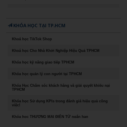
Khóa học CEO – Giám đốc điều hành chuyên nghiệp
Chuyên Khảo Chiến Lược Dẫn Đầu Trong Kinh Doanh
KHÓA HỌC TẠI TP.HCM
Chuyên Khảo Dụng Nhân Như Dụng Mộc
Khoá học TikTok Shop
Tư Duy Lãnh Đạo
Khoá học Cho Nhà Khởi Nghiệp Hiệu Quả TPHCM
Sống khỏe, trẻ, đẹp – nghệ thuật ăn uống cân bằng âm
dương
Khóa học kỹ năng giao tiếp TPHCM
Khóa học Marketing Digital
Khóa học quản lý con người tại TPHCM
khoá học Kỹ Năng Phỏng Vấn Tuyển Dụng
Khóa Học Chăm sóc khách hàng và giải quyết khiếu nại
TPHCM
Phong Thủy Trong Kinh Doanh Bất Động Sản và Nhà Ở
Khóa học Sử dụng KPIs trong đánh giá hiệu quả công
việc!
Rèn Luyện Văn Phong Của CEO
Khóa học THƯƠNG MẠI ĐIỆN TỬ ngắn hạn
Đào tạo Marketing Online Cấp Tốc