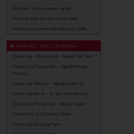
Khoá học quản lý con người
Khoá học Tài chính doanh nghiệp
Khóa Học Quản Đốc Sản Xuất Tại TPHCM
Khóa học phân tích báo cáo tài chính
Khoá học Quản Trị Trải Nghiệm Khách Hàng
Khóa Học Phong Thủy Chuyên Sâu Tại TPHCM
Khoá học Livestream bán hàng thực chiến
Ứng dụng AI trong bán hàng – Cách mạng hoá ngành bán
Khóa học phong thủy cho doanh nhân tại TPHCM
lẻ
KHÓA HỌC THEO CHUYÊN GIA
Khóa Học Giám Đốc Toàn Diện tại TPHCM
Khoá học Livestream bán hàng chuyên nghiệp từ A – Z
Chuyên gia – Hiệu trưởng – Nguyễn Tất Thịnh
Khóa Học CEO – Giám Đốc Điều Hành tại TPHCM
Khóa Học KOC PRO – Kiếm tiền từ làm video review sản
phẩm
Chuyên Gia Thương hiệu – Nguyễn Hoàng
Khóa Học Giám Đốc Tài Chính tại TPHCM
Phương
Khóa học Giám Đốc Nhân Sự tại TPHCM
Chuyên gia Nhân Sự – Nguyễn Xuân Hải
Chuyên gia Bán lẻ – Ts. Đào Xuân Khương
Khoá Học Giám Đốc Kinh Doanh tại TPHCM
Chuyên Gia Phong Thủy – Nguyễn Ngoan
Khóa học giám đốc Marketing tại TPHCM
Chuyên Gia Tạ Thị Phước Thạnh
Khóa học giám đốc sản xuất tại tpHCM
Chuyên gia Lê Quang Hạnh