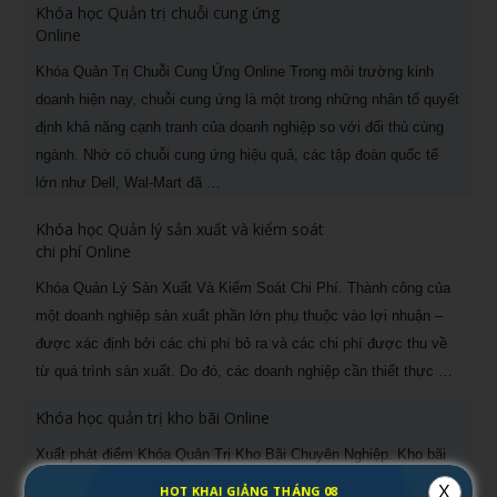
Khóa học Quản trị chuỗi cung ứng
Online
Khóa Quản Trị Chuỗi Cung Ứng Online Trong môi trường kinh
doanh hiện nay, chuỗi cung ứng là một trong những nhân tố quyết
định khả năng cạnh tranh của doanh nghiệp so với đối thủ cùng
ngành. Nhờ có chuỗi cung ứng hiệu quả, các tập đoàn quốc tế
lớn như Dell, Wal-Mart đã …
Khóa học Quản lý sản xuất và kiểm soát
chi phí Online
Khóa Quản Lý Sản Xuất Và Kiểm Soát Chi Phí. Thành công của
một doanh nghiệp sản xuất phần lớn phụ thuộc vào lợi nhuận –
được xác định bởi các chi phí bỏ ra và các chi phí được thu về
từ quá trình sản xuất. Do đó, các doanh nghiệp cần thiết thực …
Khóa học quản trị kho bãi Online
Xuất phát điểm Khóa Quản Trị Kho Bãi Chuyên Nghiệp. Kho bãi
là bộ phận có vai trò tồn trữ hàng hóa, lưu giữ tài sản của doanh
X
HOT KHAI GIẢNG THÁNG 08