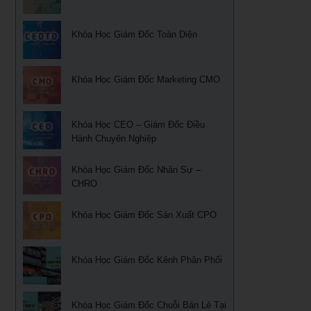
Khoá học Sử dụng KPIs đánh giá hiệu quả công việc
Quản trị cuộc đời – Ts. Lê Thẩm Dương
Khóa Học Giám Đốc Toàn Diện
Xây dựng, quản lý & phát triển kênh phân phối dành cho
CEO
Khóa học quản trị và thu hồi công nợ TPHCM
Xây dựng, quản lý và phát triển cửa hàng của doanh
Học kỹ năng phỏng vấn tuyển dụng tại Tphcm
Khóa Học Giám Đốc Marketing CMO
nghiệp
Ứng dụng phong thủy vào xây dựng thương hiệu
Khóa học đàm phán thương lượng
Khóa Học CEO – Giám Đốc Điều
Sống khỏe trẻ đẹp – Nghệ thuật ăn uống cân bằng âm
Hành Chuyên Nghiệp
Khóa Học Kỹ năng bán hàng hiệu quả
dương
Khóa học Thuyết Trình Trước Đám Đông
Khóa Học Giám Đốc Nhân Sự –
Khoá học nhân tướng học Nâng Cao trong quản trị nhân
CHRO
sự TPHCM
Khoá học Tài chính doanh nghiệp
Khoá học Nhân tướng học trong quản trị nhân sự TPHCM
Khóa Học Giám Đốc Sản Xuất CPO
Học phong thủy trong điều hành doanh nghiệp
Học phong thủy cho ngày tết tại tphcm
CEO & chiến lược tái cơ cấu doanh nghiệp sau khủng
Khóa Học Giám Đốc Kênh Phân Phối
hoảng
Học Xây dựng mô tả công việc& Khung năng lực tuyển
dụng tại HCM
Khóa học giám đốc chuỗi bán lẻ chuyên nghiệp
Khóa Học Giám Đốc Chuỗi Bán Lẻ Tại
Phong thủy trong kinh doanh bất động sản và nhà ở tại