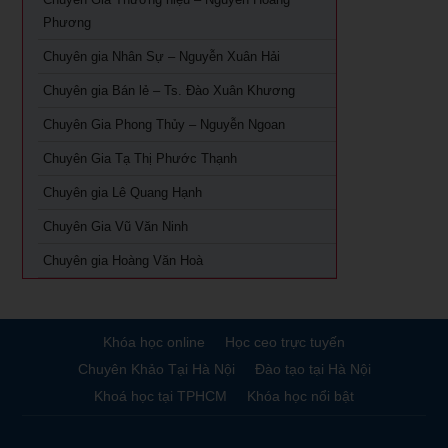
Khóa Học Giám Đốc Tài Chính tại TPHCM
Phương
Khóa học Giám Đốc Nhân Sự tại TPHCM
Chuyên gia Nhân Sự – Nguyễn Xuân Hải
Chuyên gia Bán lẻ – Ts. Đào Xuân Khương
Khoá Học Giám Đốc Kinh Doanh tại TPHCM
Chuyên Gia Phong Thủy – Nguyễn Ngoan
Khóa học giám đốc Marketing tại TPHCM
Chuyên Gia Tạ Thị Phước Thạnh
Khóa học giám đốc sản xuất tại tpHCM
Chuyên gia Lê Quang Hạnh
Chuyên Gia Vũ Văn Ninh
Chuyên gia Hoàng Văn Hoà
Khóa học online
Học ceo trực tuyến
Chuyên Khảo Tại Hà Nội
Đào tạo tại Hà Nội
Khoá học tại TPHCM
Khóa học nổi bật