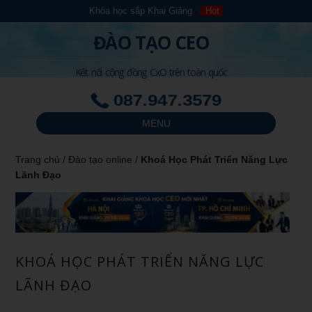
Khóa học sắp Khai Giảng
Hot
ĐÀO TẠO CEO
Kết nối cộng đồng CxO trên toàn quốc
087.947.3579
MENU
Trang chủ
/
Đào tạo online
/
Khoá Học Phát Triển Năng Lực
Lãnh Đạo
KHOÁ HỌC PHÁT TRIỂN NĂNG LỰC
LÃNH ĐẠO