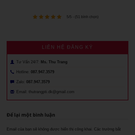
5/5 - (51 bình chọn)
LIÊN HỆ ĐĂNG KÝ
Tư Vấn 24/7:
Ms. Thu Trang
Hotline:
087.947.3579
Zalo:
087.947.3579
Email: thutrangpti.dk@gmail.com
Để lại một bình luận
Email của bạn sẽ không được hiển thị công khai.
Các trường bắt