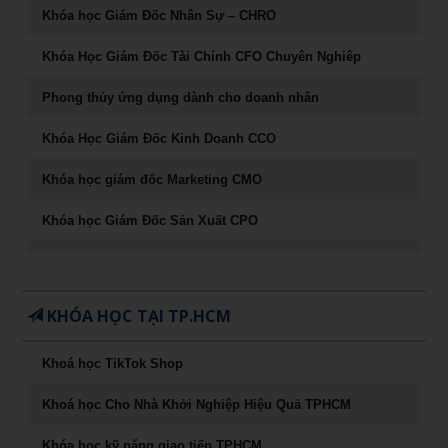
Khóa học Giám Đốc Nhân Sự – CHRO
Khóa Học Giám Đốc Tài Chính CFO Chuyên Nghiêp
Phong thủy ứng dụng dành cho doanh nhân
Khóa Học Giám Đốc Kinh Doanh CCO
Khóa học giám đốc Marketing CMO
Khóa học Giám Đốc Sản Xuất CPO
Khóa học CEO – Giám đốc điều hành chuyên nghiệp
Chuyên Khảo Chiến Lược Dẫn Đầu Trong Kinh Doanh
KHÓA HỌC TẠI TP.HCM
Chuyên Khảo Dụng Nhân Như Dụng Mộc
Khoá học TikTok Shop
Tư Duy Lãnh Đạo
Khoá học Cho Nhà Khởi Nghiệp Hiệu Quả TPHCM
Sống khỏe, trẻ, đẹp – nghệ thuật ăn uống cân bằng âm
dương
Khóa học kỹ năng giao tiếp TPHCM