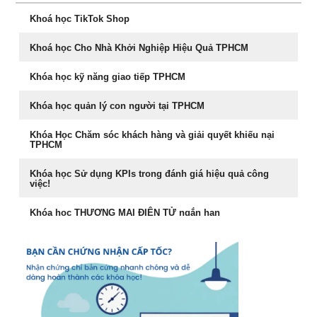
Chuyên Khảo Dụng Nhân Như Dụng Mộc
Khoá học TikTok Shop
Tư Duy Lãnh Đạo
Khoá học Cho Nhà Khởi Nghiệp Hiệu Quả TPHCM
Sống khỏe, trẻ, đẹp – nghệ thuật ăn uống cân bằng âm
dương
Khóa học kỹ năng giao tiếp TPHCM
Khóa học Marketing Digital
Khóa học quản lý con người tại TPHCM
khoá học Kỹ Năng Phỏng Vấn Tuyển Dụng
Khóa Học Chăm sóc khách hàng và giải quyết khiếu nại
TPHCM
Phong Thủy Trong Kinh Doanh Bất Động Sản và Nhà Ở
Khóa học Sử dụng KPIs trong đánh giá hiệu quả công
việc!
Rèn Luyện Văn Phong Của CEO
Khóa học THƯƠNG MẠI ĐIỆN TỬ ngắn hạn
Đào tạo Marketing Online Cấp Tốc
Cách đăng bán hàng trên Facebook hiệu quả
Khóa học phong thủy ứng dụng dành cho doanh nhân
Khóa học livestream bán hàng chuyên nghiệp
khóa học Livestream bán hàng đỉnh cao
Khóa học giám đốc kênh phân phối tại TPHCM
Chiến lược dẫn đầu và hệ vận hành 7S