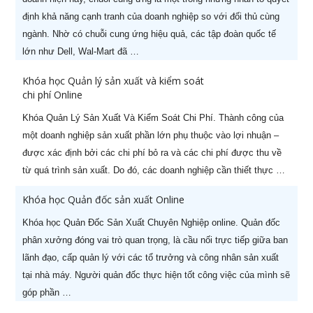
định khả năng cạnh tranh của doanh nghiệp so với đối thủ cùng
ngành. Nhờ có chuỗi cung ứng hiệu quả, các tập đoàn quốc tế
lớn như Dell, Wal-Mart đã …
Khóa học Quản lý sản xuất và kiểm soát
chi phí Online
Khóa Quản Lý Sản Xuất Và Kiểm Soát Chi Phí. Thành công của
một doanh nghiệp sản xuất phần lớn phụ thuộc vào lợi nhuận –
được xác định bởi các chi phí bỏ ra và các chi phí được thu về
từ quá trình sản xuất. Do đó, các doanh nghiệp cần thiết thực …
Khóa học Quản đốc sản xuất Online
Khóa học Quản Đốc Sản Xuất Chuyên Nghiệp online. Quản đốc
phân xưởng đóng vai trò quan trọng, là cầu nối trực tiếp giữa ban
lãnh đạo, cấp quản lý với các tổ trưởng và công nhân sản xuất
X
HOT KHAI GIẢNG THÁNG 08
tại nhà máy. Người quản đốc thực hiện tốt công việc của mình sẽ
Ưu đãi lên tới
60%
cho học viên đăng ký sớm
góp phần …