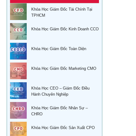
Học tài chính dành cho lãnh đạo
Khóa Học Giám Đốc Tài Chính Tại
Khóa học phân tích báo cáo tài chính
Học quản lý tài chính dành cho các nhà quản trị không
TPHCM
chuyên
Đào tạo nghiệp vụ quản lý kho
Khóa Học Giám Đốc Kinh Doanh CCO
Kỹ năng bán hàng qua điện thoại
Khoá học Sử dụng KPIs đánh giá hiệu quả công việc
Quản trị cuộc đời – Ts. Lê Thẩm Dương
Khóa Học Giám Đốc Toàn Diện
Xây dựng, quản lý & phát triển kênh phân phối dành cho
CEO
Khóa học quản trị và thu hồi công nợ TPHCM
Xây dựng, quản lý và phát triển cửa hàng của doanh
Học kỹ năng phỏng vấn tuyển dụng tại Tphcm
Khóa Học Giám Đốc Marketing CMO
nghiệp
Ứng dụng phong thủy vào xây dựng thương hiệu
Khóa học đàm phán thương lượng
Khóa Học CEO – Giám Đốc Điều
Sống khỏe trẻ đẹp – Nghệ thuật ăn uống cân bằng âm
Hành Chuyên Nghiệp
Khóa Học Kỹ năng bán hàng hiệu quả
dương
Khóa học Thuyết Trình Trước Đám Đông
Khóa Học Giám Đốc Nhân Sự –
Khoá học nhân tướng học Nâng Cao trong quản trị nhân
CHRO
sự TPHCM
Khoá học Tài chính doanh nghiệp
Khoá học Nhân tướng học trong quản trị nhân sự TPHCM
Khóa Học Giám Đốc Sản Xuất CPO
Học phong thủy trong điều hành doanh nghiệp