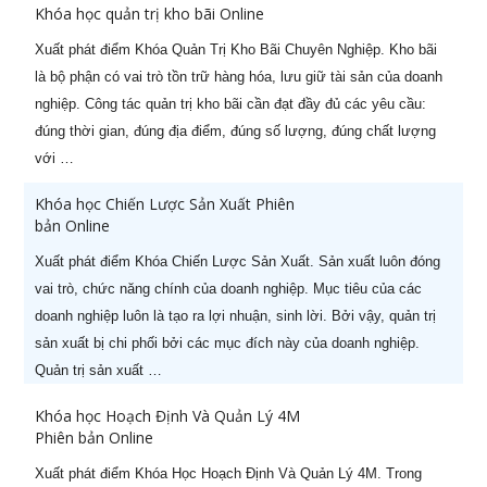
Khóa học quản trị kho bãi Online
Xuất phát điểm Khóa Quản Trị Kho Bãi Chuyên Nghiệp. Kho bãi
là bộ phận có vai trò tồn trữ hàng hóa, lưu giữ tài sản của doanh
nghiệp. Công tác quản trị kho bãi cần đạt đầy đủ các yêu cầu:
đúng thời gian, đúng địa điểm, đúng số lượng, đúng chất lượng
STT
Tên khóa học
Ngày khai
với …
giảng
Khóa học Chiến Lược Sản Xuất Phiên
1
Khoá học Nâng cao năng lực
29/08/2026
bản Online
quản lý cấp Trung (-50%)
Xuất phát điểm Khóa Chiến Lược Sản Xuất. Sản xuất luôn đóng
vai trò, chức năng chính của doanh nghiệp. Mục tiêu của các
2
Khoá học CEO Giám Đốc Điều
05/08/2026
doanh nghiệp luôn là tạo ra lợi nhuận, sinh lời. Bởi vậy, quản trị
Hành chuyên nghiệp (-60%)
sản xuất bị chi phối bởi các mục đích này của doanh nghiệp.
3
Khoá học CCO – Giám đốc Kinh
26/07/2026
Quản trị sản xuất …
doanh chuyên nghiệp (-60%)
Khóa học Hoạch Định Và Quản Lý 4M
4
Khoá học CFO – Giám đốc Tài
24/08/2026
Phiên bản Online
chính chuyên nghiệp
Xuất phát điểm Khóa Học Hoạch Định Và Quản Lý 4M. Trong