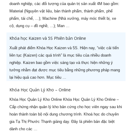
doanh nghiệp, các đối tượng của quản trị sản xuất 4M bao gồm:
5
Kỹ năng Thuyết trình chuyên
07/08/2026
Material (Nguyên vật liệu, bán thành phẩm, thành phẩm, phế
nghiệp (-50%)
phẩm, tái chế, …); Machine (Nhà xưởng, máy móc thiết bị, xe
6
CPO - Giám đốc sản xuất
22/08/2026
cộ, dụng cụ – đồ nghề, …); Man …
chuyên nghiệp (-50%)
Khóa học Kaizen và 5S Phiên bản Online
7
Khoá học Nghệ thuật thương
06/08/2026
Xuất phát điểm Khóa Học Kaizen và 5S. Hiện nay, “việc cải tiến
lượng & đàm phán (-50%)
liên tục (Kaizen) các quá trình” là mục tiêu của nhiều doanh
8
Khoá học Kỹ năng bán hàng
21/08/2026
nghiệp. Kaizen bao gồm việc sáng tạo và thực hiện những ý
hiệu quả (-50%)
tưởng nhằm đạt được mục tiêu bằng những phương pháp mang
lại hiệu quả cao hơn. Mục tiêu …
9
[ZOOM ONLINE] Khoá học CEO
28/10/2026
Giám Đốc Điều Hành chuyên
Khóa Học Quản Lý Kho – Online
nghiệp (-50% còn 5.400.000đ)
Khóa Học Quản Lý Kho Online Khóa Học Quản Lý Kho Online –
Cấp chứng nhận quản lý kho bản cứng cho học viên ngay sau khi
10
[ZOOM ONLINE] Khoá học
14/09/2026
Nâng cao Năng lực Cho Quản
hoàn thành toàn bộ nội dung chương trình. Khoá học do chuyên
Lý Cấp Trung (-50% còn
gia Tạ Thị Phước Thạnh giảng dạy. Đây là phiên bản đặc biệt
3.400.000đ)
dành cho các …