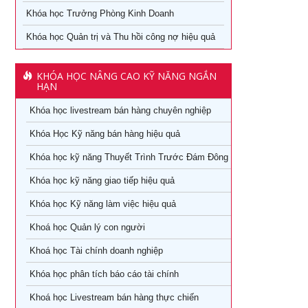
Làm thế nào số hóa trong doanh nghiệp
Khóa học Trưởng Phòng Kinh Doanh
Cách đăng bán hàng trên Facebook hiệu quả
Khóa học kỹ năng làm việc hiệu quả tại TPHCM
Khóa học Quản trị và Thu hồi công nợ hiệu quả
Khóa học Digital Marketing dành cho CMO
Học phân tích và báo cáo tài chính tại tphcm
Khoá học Kinh Doanh online chuyên nghiệp
KHÓA HỌC NÂNG CAO KỸ NĂNG NGẮN
khóa học kaizen 5s – hiểu đúng và làm đúng
HẠN
Khóa học Quản trị và Thu hồi công nợ hiệu quả
Khóa học livestream bán hàng chuyên nghiệp
Khóa học Quản trị mua hàng
Khoá học Nhân tướng học trong quản trị nhân sự
Khóa Học Kỹ năng bán hàng hiệu quả
Tuyển dụng, giữ và sa thải nhân viên
Khoá học Nhân tướng học nâng cao trong quản trị nhân
Khóa học kỹ năng Thuyết Trình Trước Đám Đông
sự
Khóa học dành cho Quản Lý Cấp Trung TPHCM
Khóa học kỹ năng giao tiếp hiệu quả
Khoá học Tài chính dành cho nhà quản trị không chuyên
Khóa học Trưởng phòng kinh doanh tại TPHCM
Khóa học Kỹ năng làm việc hiệu quả
Khoá học Xem chỉ tay biết người
Khóa Học đào tạo giảng viên nội bộ tại TPHCM
Khoá học Quản lý con người
Khoá học quản lý con người
Khoá học Tài chính doanh nghiệp
Khóa Học Quản Đốc Sản Xuất Tại TPHCM
Khóa học phân tích báo cáo tài chính
Khoá học Quản Trị Trải Nghiệm Khách Hàng
Khóa Học Phong Thủy Chuyên Sâu Tại TPHCM
Khoá học Livestream bán hàng thực chiến
Ứng dụng AI trong bán hàng – Cách mạng hoá ngành bán