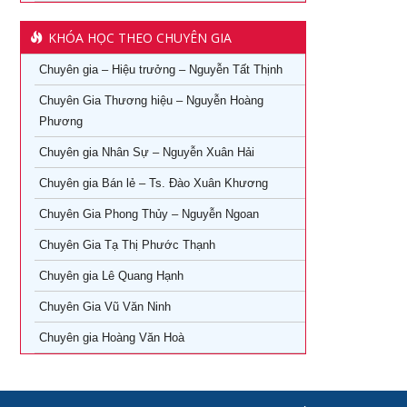
Khóa học phong thủy cho doanh nhân tại TPHCM
lẻ
KHÓA HỌC THEO CHUYÊN GIA
Khóa Học Giám Đốc Toàn Diện tại TPHCM
Khoá học Livestream bán hàng chuyên nghiệp từ A – Z
Chuyên gia – Hiệu trưởng – Nguyễn Tất Thịnh
Khóa Học CEO – Giám Đốc Điều Hành tại TPHCM
Khóa Học KOC PRO – Kiếm tiền từ làm video review sản
phẩm
Chuyên Gia Thương hiệu – Nguyễn Hoàng
Khóa Học Giám Đốc Tài Chính tại TPHCM
Phương
Khóa học Giám Đốc Nhân Sự tại TPHCM
Chuyên gia Nhân Sự – Nguyễn Xuân Hải
Chuyên gia Bán lẻ – Ts. Đào Xuân Khương
Khoá Học Giám Đốc Kinh Doanh tại TPHCM
Chuyên Gia Phong Thủy – Nguyễn Ngoan
Khóa học giám đốc Marketing tại TPHCM
Chuyên Gia Tạ Thị Phước Thạnh
Khóa học giám đốc sản xuất tại tpHCM
Chuyên gia Lê Quang Hạnh
Chuyên Gia Vũ Văn Ninh
Chuyên gia Hoàng Văn Hoà