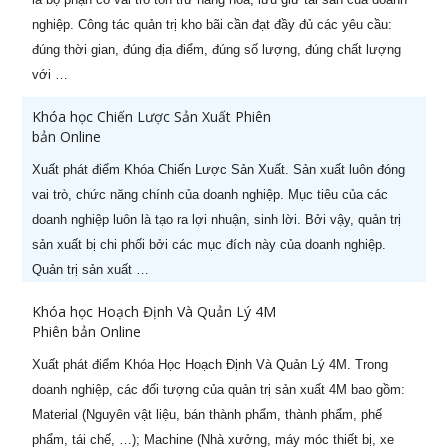
nghiệp. Công tác quản trị kho bãi cần đạt đầy đủ các yêu cầu:
đúng thời gian, đúng địa điểm, đúng số lượng, đúng chất lượng
với …
STT
Tên khóa học
Ngày khai
Khóa học Chiến Lược Sản Xuất Phiên
giảng
bản Online
1
Khoá học Nâng cao năng lực
29/08/2026
Xuất phát điểm Khóa Chiến Lược Sản Xuất. Sản xuất luôn đóng
quản lý cấp Trung (-50%)
vai trò, chức năng chính của doanh nghiệp. Mục tiêu của các
doanh nghiệp luôn là tạo ra lợi nhuận, sinh lời. Bởi vậy, quản trị
2
Khoá học CEO Giám Đốc Điều
05/08/2026
sản xuất bị chi phối bởi các mục đích này của doanh nghiệp.
Hành chuyên nghiệp (-60%)
Quản trị sản xuất …
3
Khoá học CCO – Giám đốc Kinh
26/07/2026
Khóa học Hoạch Định Và Quản Lý 4M
doanh chuyên nghiệp (-60%)
Phiên bản Online
4
Khoá học CFO – Giám đốc Tài
24/08/2026
Xuất phát điểm Khóa Học Hoạch Định Và Quản Lý 4M. Trong
chính chuyên nghiệp
doanh nghiệp, các đối tượng của quản trị sản xuất 4M bao gồm:
Material (Nguyên vật liệu, bán thành phẩm, thành phẩm, phế
5
Kỹ năng Thuyết trình chuyên
07/08/2026
phẩm, tái chế, …); Machine (Nhà xưởng, máy móc thiết bị, xe