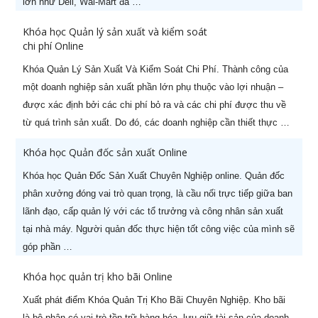
lớn như Dell, Wal-Mart đã …
Khóa học Quản lý sản xuất và kiểm soát
chi phí Online
Khóa Quản Lý Sản Xuất Và Kiểm Soát Chi Phí. Thành công của
một doanh nghiệp sản xuất phần lớn phụ thuộc vào lợi nhuận –
được xác định bởi các chi phí bỏ ra và các chi phí được thu về
từ quá trình sản xuất. Do đó, các doanh nghiệp cần thiết thực …
Khóa học Quản đốc sản xuất Online
Khóa học Quản Đốc Sản Xuất Chuyên Nghiệp online. Quản đốc
phân xưởng đóng vai trò quan trọng, là cầu nối trực tiếp giữa ban
lãnh đạo, cấp quản lý với các tổ trưởng và công nhân sản xuất
tại nhà máy. Người quản đốc thực hiện tốt công việc của mình sẽ
góp phần …
HOT KHAI GIẢNG THÁNG 08
X
Ưu đãi lên tới
60%
cho học viên đăng ký sớm
Khóa học quản trị kho bãi Online
Xuất phát điểm Khóa Quản Trị Kho Bãi Chuyên Nghiệp. Kho bãi
là bộ phận có vai trò tồn trữ hàng hóa, lưu giữ tài sản của doanh