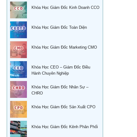
Đào tạo nghiệp vụ quản lý kho
Khóa Học Giám Đốc Kinh Doanh CCO
Kỹ năng bán hàng qua điện thoại
Khoá học Sử dụng KPIs đánh giá hiệu quả công việc
Quản trị cuộc đời – Ts. Lê Thẩm Dương
Khóa Học Giám Đốc Toàn Diện
Xây dựng, quản lý & phát triển kênh phân phối dành cho
CEO
Khóa học quản trị và thu hồi công nợ TPHCM
Xây dựng, quản lý và phát triển cửa hàng của doanh
Học kỹ năng phỏng vấn tuyển dụng tại Tphcm
Khóa Học Giám Đốc Marketing CMO
nghiệp
Ứng dụng phong thủy vào xây dựng thương hiệu
Khóa học đàm phán thương lượng
Khóa Học CEO – Giám Đốc Điều
Sống khỏe trẻ đẹp – Nghệ thuật ăn uống cân bằng âm
Hành Chuyên Nghiệp
Khóa Học Kỹ năng bán hàng hiệu quả
dương
Khóa học Thuyết Trình Trước Đám Đông
Khóa Học Giám Đốc Nhân Sự –
Khoá học nhân tướng học Nâng Cao trong quản trị nhân
CHRO
sự TPHCM
Khoá học Tài chính doanh nghiệp
Khoá học Nhân tướng học trong quản trị nhân sự TPHCM
Khóa Học Giám Đốc Sản Xuất CPO
Học phong thủy trong điều hành doanh nghiệp
Học phong thủy cho ngày tết tại tphcm
CEO & chiến lược tái cơ cấu doanh nghiệp sau khủng
Khóa Học Giám Đốc Kênh Phân Phối
hoảng
Học Xây dựng mô tả công việc& Khung năng lực tuyển
dụng tại HCM