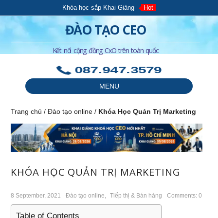
Khóa học sắp Khai Giảng
Hot
ĐÀO TẠO CEO
Kết nối cộng đồng CxO trên toàn quốc
087.947.3579
MENU
Trang chủ
/
Đào tạo online
/
Khóa Học Quản Trị Marketing
KHÓA HỌC QUẢN TRỊ MARKETING
8 September, 2021
Đào tạo online
,
Tiếp thị & Bán hàng
Comments: 0
Table of Contents