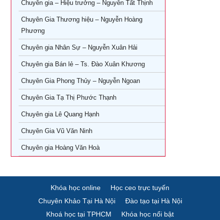
Chuyên gia – Hiệu trưởng – Nguyễn Tất Thịnh
Khóa Học CEO – Giám Đốc Điều Hành tại TPHCM
Khóa Học KOC PRO – Kiếm tiền từ làm video review sản
phẩm
Chuyên Gia Thương hiệu – Nguyễn Hoàng
Khóa Học Giám Đốc Tài Chính tại TPHCM
Phương
Khóa học Giám Đốc Nhân Sự tại TPHCM
Chuyên gia Nhân Sự – Nguyễn Xuân Hải
Chuyên gia Bán lẻ – Ts. Đào Xuân Khương
Khoá Học Giám Đốc Kinh Doanh tại TPHCM
Chuyên Gia Phong Thủy – Nguyễn Ngoan
Khóa học giám đốc Marketing tại TPHCM
Chuyên Gia Tạ Thị Phước Thạnh
Khóa học giám đốc sản xuất tại tpHCM
Chuyên gia Lê Quang Hạnh
Chuyên Gia Vũ Văn Ninh
Chuyên gia Hoàng Văn Hoà
Khóa học online
Học ceo trực tuyến
Chuyên Khảo Tại Hà Nội
Đào tạo tại Hà Nội
Khoá học tại TPHCM
Khóa học nổi bật