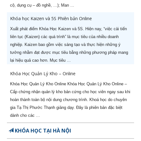
nghiệp (-50%)
cộ, dụng cụ – đồ nghề, …); Man …
6
CPO - Giám đốc sản xuất
22/08/2026
Khóa học Kaizen và 5S Phiên bản Online
chuyên nghiệp (-50%)
Xuất phát điểm Khóa Học Kaizen và 5S. Hiện nay, “việc cải tiến
7
Khoá học Nghệ thuật thương
06/08/2026
liên tục (Kaizen) các quá trình” là mục tiêu của nhiều doanh
lượng & đàm phán (-50%)
nghiệp. Kaizen bao gồm việc sáng tạo và thực hiện những ý
tưởng nhằm đạt được mục tiêu bằng những phương pháp mang
8
Khoá học Kỹ năng bán hàng
21/08/2026
lại hiệu quả cao hơn. Mục tiêu …
hiệu quả (-50%)
Khóa Học Quản Lý Kho – Online
9
[ZOOM ONLINE] Khoá học CEO
28/10/2026
Giám Đốc Điều Hành chuyên
Khóa Học Quản Lý Kho Online Khóa Học Quản Lý Kho Online –
nghiệp (-50% còn 5.400.000đ)
Cấp chứng nhận quản lý kho bản cứng cho học viên ngay sau khi
hoàn thành toàn bộ nội dung chương trình. Khoá học do chuyên
10
[ZOOM ONLINE] Khoá học
14/09/2026
gia Tạ Thị Phước Thạnh giảng dạy. Đây là phiên bản đặc biệt
Nâng cao Năng lực Cho Quản
dành cho các …
Lý Cấp Trung (-50% còn
3.400.000đ)
KHÓA HỌC TẠI HÀ NỘI