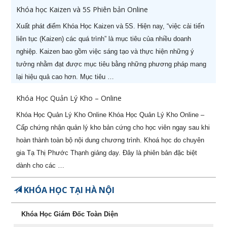
Khóa học Kaizen và 5S Phiên bản Online
Giám Đốc Điều Hành chuyên
nghiệp (-50% còn 5.400.000đ)
Xuất phát điểm Khóa Học Kaizen và 5S. Hiện nay, “việc cải tiến
liên tục (Kaizen) các quá trình” là mục tiêu của nhiều doanh
10
[ZOOM ONLINE] Khoá học
14/09/2026
nghiệp. Kaizen bao gồm việc sáng tạo và thực hiện những ý
Nâng cao Năng lực Cho Quản
tưởng nhằm đạt được mục tiêu bằng những phương pháp mang
Lý Cấp Trung (-50% còn
3.400.000đ)
lại hiệu quả cao hơn. Mục tiêu …
Khóa Học Quản Lý Kho – Online
087.947.3579
Khóa Học Quản Lý Kho Online Khóa Học Quản Lý Kho Online –
Cấp chứng nhận quản lý kho bản cứng cho học viên ngay sau khi
hoàn thành toàn bộ nội dung chương trình. Khoá học do chuyên
gia Tạ Thị Phước Thạnh giảng dạy. Đây là phiên bản đặc biệt
dành cho các …
KHÓA HỌC TẠI HÀ NỘI
Khóa Học Giám Đốc Toàn Diện