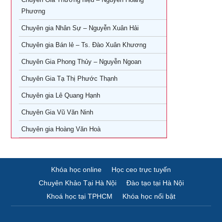
Khóa Học Giám Đốc Tài Chính tại TPHCM
Phương
Khóa học Giám Đốc Nhân Sự tại TPHCM
Chuyên gia Nhân Sự – Nguyễn Xuân Hải
Chuyên gia Bán lẻ – Ts. Đào Xuân Khương
Khoá Học Giám Đốc Kinh Doanh tại TPHCM
Chuyên Gia Phong Thủy – Nguyễn Ngoan
Khóa học giám đốc Marketing tại TPHCM
Chuyên Gia Tạ Thị Phước Thạnh
Khóa học giám đốc sản xuất tại tpHCM
Chuyên gia Lê Quang Hạnh
Chuyên Gia Vũ Văn Ninh
Chuyên gia Hoàng Văn Hoà
Khóa học online
Học ceo trực tuyến
Chuyên Khảo Tại Hà Nội
Đào tạo tại Hà Nội
Khoá học tại TPHCM
Khóa học nổi bật