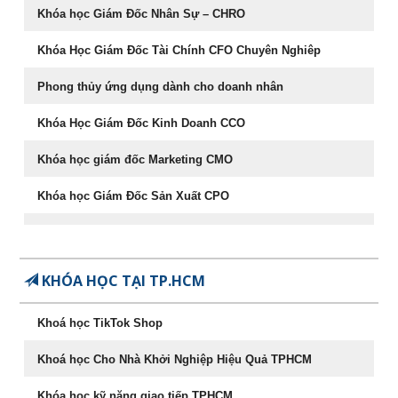
Khóa học Giám Đốc Nhân Sự – CHRO
Khóa Học Giám Đốc Tài Chính CFO Chuyên Nghiêp
Phong thủy ứng dụng dành cho doanh nhân
Khóa Học Giám Đốc Kinh Doanh CCO
Khóa học giám đốc Marketing CMO
Khóa học Giám Đốc Sản Xuất CPO
Khóa học CEO – Giám đốc điều hành chuyên nghiệp
Chuyên Khảo Chiến Lược Dẫn Đầu Trong Kinh Doanh
KHÓA HỌC TẠI TP.HCM
Chuyên Khảo Dụng Nhân Như Dụng Mộc
Khoá học TikTok Shop
Tư Duy Lãnh Đạo
Khoá học Cho Nhà Khởi Nghiệp Hiệu Quả TPHCM
Sống khỏe, trẻ, đẹp – nghệ thuật ăn uống cân bằng âm
dương
Khóa học kỹ năng giao tiếp TPHCM