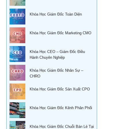
Khoá học Sử dụng KPIs đánh giá hiệu quả công việc
Quản trị cuộc đời – Ts. Lê Thẩm Dương
Khóa Học Giám Đốc Toàn Diện
Xây dựng, quản lý & phát triển kênh phân phối dành cho
CEO
Khóa học quản trị và thu hồi công nợ TPHCM
Xây dựng, quản lý và phát triển cửa hàng của doanh
Học kỹ năng phỏng vấn tuyển dụng tại Tphcm
Khóa Học Giám Đốc Marketing CMO
nghiệp
Ứng dụng phong thủy vào xây dựng thương hiệu
Khóa học đàm phán thương lượng
Khóa Học CEO – Giám Đốc Điều
Sống khỏe trẻ đẹp – Nghệ thuật ăn uống cân bằng âm
Hành Chuyên Nghiệp
Khóa Học Kỹ năng bán hàng hiệu quả
dương
Khóa học Thuyết Trình Trước Đám Đông
Khóa Học Giám Đốc Nhân Sự –
Khoá học nhân tướng học Nâng Cao trong quản trị nhân
CHRO
sự TPHCM
Khoá học Tài chính doanh nghiệp
Khoá học Nhân tướng học trong quản trị nhân sự TPHCM
Khóa Học Giám Đốc Sản Xuất CPO
Học phong thủy trong điều hành doanh nghiệp
Học phong thủy cho ngày tết tại tphcm
CEO & chiến lược tái cơ cấu doanh nghiệp sau khủng
Khóa Học Giám Đốc Kênh Phân Phối
hoảng
Học Xây dựng mô tả công việc& Khung năng lực tuyển
dụng tại HCM
Khóa học giám đốc chuỗi bán lẻ chuyên nghiệp
Khóa Học Giám Đốc Chuỗi Bán Lẻ Tại
Phong thủy trong kinh doanh bất động sản và nhà ở tại