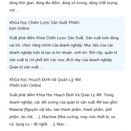
đúng thời gian, đúng địa điểm, đúng số lượng, đúng chất lượng
Hành chuyên nghiệp (-60%)
với …
3
Khoá học CCO – Giám đốc Kinh
26/07/2026
Khóa học Chiến Lược Sản Xuất Phiên
doanh chuyên nghiệp (-60%)
bản Online
4
Khoá học CFO – Giám đốc Tài
24/08/2026
Xuất phát điểm Khóa Chiến Lược Sản Xuất. Sản xuất luôn đóng
chính chuyên nghiệp
vai trò, chức năng chính của doanh nghiệp. Mục tiêu của các
doanh nghiệp luôn là tạo ra lợi nhuận, sinh lời. Bởi vậy, quản trị
5
Kỹ năng Thuyết trình chuyên
07/08/2026
sản xuất bị chi phối bởi các mục đích này của doanh nghiệp.
nghiệp (-50%)
Quản trị sản xuất …
6
CPO - Giám đốc sản xuất
22/08/2026
Khóa học Hoạch Định Và Quản Lý 4M
chuyên nghiệp (-50%)
Phiên bản Online
7
Khoá học Nghệ thuật thương
06/08/2026
Xuất phát điểm Khóa Học Hoạch Định Và Quản Lý 4M. Trong
lượng & đàm phán (-50%)
doanh nghiệp, các đối tượng của quản trị sản xuất 4M bao gồm:
Material (Nguyên vật liệu, bán thành phẩm, thành phẩm, phế
8
Khoá học Kỹ năng bán hàng
21/08/2026
phẩm, tái chế, …); Machine (Nhà xưởng, máy móc thiết bị, xe
hiệu quả (-50%)
cộ, dụng cụ – đồ nghề, …); Man …
9
[ZOOM ONLINE] Khoá học CEO
28/10/2026