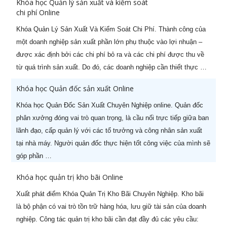
Khóa học Quản lý sản xuất và kiểm soát
chi phí Online
Khóa Quản Lý Sản Xuất Và Kiểm Soát Chi Phí. Thành công của
một doanh nghiệp sản xuất phần lớn phụ thuộc vào lợi nhuận –
X
HOT KHAI GIẢNG THÁNG 08
được xác định bởi các chi phí bỏ ra và các chi phí được thu về
từ quá trình sản xuất. Do đó, các doanh nghiệp cần thiết thực …
Ưu đãi lên tới
60%
cho học viên đăng ký sớm
Khóa học Quản đốc sản xuất Online
Khóa học Quản Đốc Sản Xuất Chuyên Nghiệp online. Quản đốc
phân xưởng đóng vai trò quan trọng, là cầu nối trực tiếp giữa ban
lãnh đạo, cấp quản lý với các tổ trưởng và công nhân sản xuất
tại nhà máy. Người quản đốc thực hiện tốt công việc của mình sẽ
góp phần …
STT
Tên khóa học
Ngày khai
giảng
Khóa học quản trị kho bãi Online
1
Khoá học Nâng cao năng lực
29/08/2026
Xuất phát điểm Khóa Quản Trị Kho Bãi Chuyên Nghiệp. Kho bãi
quản lý cấp Trung (-50%)
là bộ phận có vai trò tồn trữ hàng hóa, lưu giữ tài sản của doanh
nghiệp. Công tác quản trị kho bãi cần đạt đầy đủ các yêu cầu:
2
Khoá học CEO Giám Đốc Điều
05/08/2026